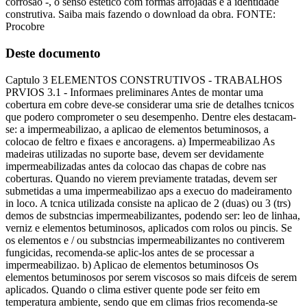
corrosão -, o senso estético com formas arrojadas e a identidade
construtiva. Saiba mais fazendo o download da obra. FONTE:
Procobre
Deste documento
Captulo 3 ELEMENTOS CONSTRUTIVOS - TRABALHOS
PRVIOS 3.1 - Informaes preliminares Antes de montar uma
cobertura em cobre deve-se considerar uma srie de detalhes tcnicos
que podero comprometer o seu desempenho. Dentre eles destacam-
se: a impermeabilizao, a aplicao de elementos betuminosos, a
colocao de feltro e fixaes e ancoragens. a) Impermeabilizao As
madeiras utilizadas no suporte base, devem ser devidamente
impermeabilizadas antes da colocao das chapas de cobre nas
coberturas. Quando no vierem previamente tratadas, devem ser
submetidas a uma impermeabilizao aps a execuo do madeiramento
in loco. A tcnica utilizada consiste na aplicao de 2 (duas) ou 3 (trs)
demos de substncias impermeabilizantes, podendo ser: leo de linhaa,
verniz e elementos betuminosos, aplicados com rolos ou pincis. Se
os elementos e / ou substncias impermeabilizantes no contiverem
fungicidas, recomenda-se aplic-los antes de se processar a
impermeabilizao. b) Aplicao de elementos betuminosos Os
elementos betuminosos por serem viscosos so mais difceis de serem
aplicados. Quando o clima estiver quente pode ser feito em
temperatura ambiente, sendo que em climas frios recomenda-se