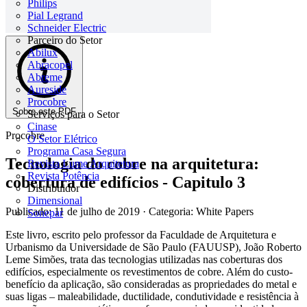
Philips
Pial Legrand
Schneider Electric
Parceiro do Setor
Abilux
Abracopel
Abreme
Aureside
Procobre
Sobre este PDF
Serviços para o Setor
Cinase
Procobre
O Setor Elétrico
Programa Casa Segura
Tecnologia do cobre na arquitetura:
Revista Lume Arquitetura
Revista Potência
cobertura de edifícios - Capitulo 3
Distribuidor
Dimensional
Publicado: 11 de julho de 2019
· Categoria: White Papers
Sonepar
Este livro, escrito pelo professor da Faculdade de Arquitetura e
Urbanismo da Universidade de São Paulo (FAUUSP), João Roberto
Leme Simões, trata das tecnologias utilizadas nas coberturas dos
edifícios, especialmente os revestimentos de cobre. Além do custo-
benefício da aplicação, são consideradas as propriedades do metal e
suas ligas – maleabilidade, ductilidade, condutividade e resistência à