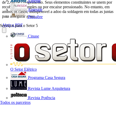
Abreme
de 2,0m de comprimento. Seus elementos constituintes se unem por
recobrimento simples ou por encaixe pressionado. No entanto, em
Aureside
ambos os casos, indispensvel a adoo da soldagem em todas as juntas
para assegurar a sua...
Procobre
Abrir o PDF
Serviços para o Setor
5
Cinase
O Setor Elétrico
Programa Casa Segura
Revista Lume Arquitetura
Revista Potência
Todos os parceiros