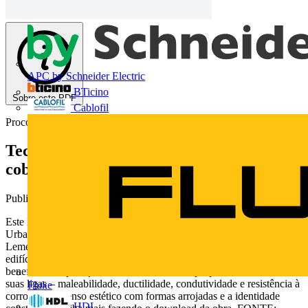
APC by Schneider Electric
BTicino
Sobre este PDF
Cablofil
Procobre
Tecnologia do cobre na arquitetura:
cobertura de edifícios - Capitulo 6
Publicado: 11 de julho de 2019
· Categoria: White Papers
Este livro, escrito pelo professor da Faculdade de Arquitetura e
Urbanismo da Universidade de São Paulo (FAUUSP), João Roberto
Leme Simões, trata das tecnologias utilizadas nas coberturas dos
edifícios, especialmente os revestimentos de cobre. Além do custo-
benefício da aplicação, são consideradas as propriedades do metal e
suas ligas – maleabilidade, ductilidade, condutividade e resistência à
Fluke
corrosão -, o senso estético com formas arrojadas e a identidade
HDL