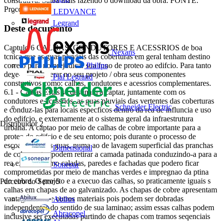
construtiva. Saiba mais fazendo o download da obra. FONTE:
Procobre
LEDVANCE
Legrand
Deste documento
Captulo 6 CALHAS, CONDUTORES E ACESSRIOS de boa
Nexans
tcnica que as guas pluviais das coberturas em geral tenham destino
correto para no prejudicar sua funo de proteo ao edifcio. Para tanto
Philips
deve-se considerar no seu projeto / obra seus componentes
Pial Legrand
construtivos como: calhas, condutores e acessrios complementares.
6.1 - Calhas Estas se destinam a captar, juntamente com os
condutores e acessrios, as guas pluviais das vertentes das coberturas
Schneider Electric
e conduz-las para locais especficos dentro da rea de influncia e uso
do edifcio, e externamente at o sistema geral da infraestrutura
Distribuidor
2
urbana. A captao por meio de calhas de cobre importante para a
proteo do edifcio e de seu entorno; pois durante o processo de
escoamento das guas, numa ao de lavagem superficial das pranchas
Dimensional
de cobre, estas podem retirar a camada patinada conduzindo-a para a
rea externa, como caladas, paredes e fachadas que podero ficar
Sonepar
comprometidas por meio de manchas verdes e impregnao da ptina
do cobre. O projeto e a execuo das calhas, so praticamente iguais s
Parceiro do Setor
5
calhas em chapas de ao galvanizado. As chapas de cobre apresentam
vantagens sobre outros materiais pois podem ser dobradas
Abilux
independentes do sentido de sua laminao; assim essas calhas podem
Abracopel
inclusive ser executadas partindo de chapas com tramos seqenciais