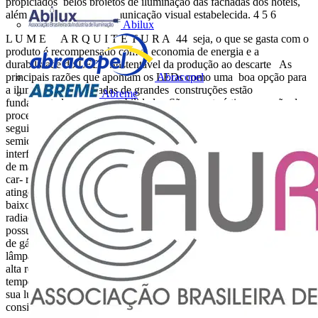
propiciados pelos projetos de iluminação das fachadas dos hotéis,
além da estética e da comunicação visual estabelecida. 4 5 6
Abilux
L U M E A R Q U I T E T U R A 44 seja, o que se gasta com o
produto é recompensado com a economia de energia e a
durabilidade do LED. Sustentável da produção ao descarte As
Abracopel
principais razões que apontam os LEDs como uma boa opção para
a iluminação de fachadas de grandes construções estão
Abreme
fundamentadas na sustentabilidade. São características que vão do
processo de fabricação do equipamento, ao uso e até ao descarte. A
seguir, um breve descritivo: Produção: o LED é um diodo
semicondutor que, energi- zado, emite luz visível. Sua produção não
interfere nem causa prejuízos ao meio ambiente. Utiliza dois tipos
de materiais semicondutores, um carregado positivamente e outro
car- regado negativamente. Quando um elétron de carga negativa
atinge uma lacuna de carga positiva, ele decai para um nível mais
baixo de energia, liberando um fóton de luz. Uso: não emite
radiações infravermelhas e ultravioletas; consome pouca energia;
possui longa vida útil; possibilita reduzir a quantidade de emissões
de gás carbônico por meio de substituição, por exemplo, das
lâmpadas das casas e das ruas; tem excelente estabilidade térmica,
alta resistência a impactos e vibrações; é estável em diferentes
temperaturas; possui alta eficiência de cor; pequenas dimensões e
sua luz não desbota roupas ou obras de arte, etc. Degradação: é
considerado lixo comum, portanto não precisa de tratamento