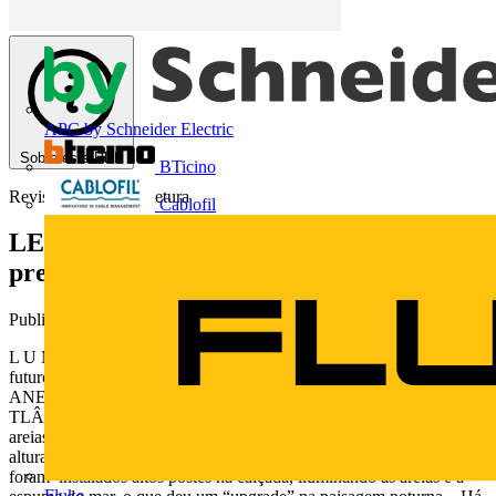
APC by Schneider Electric
Sobre este PDF
BTicino
Revista Lume Arquitetura
Cablofil
LEDs | Tecnologia do futuro a serviço do
presente, por Nils Ericson
Publicado: 20 de agosto de 2014
· Categoria: Technical Papers
L U M E A R Q U I T E T U R A 42 LEDs Tecnologia do
futuro a serviço do presente Por Nils Ericson a r t i g o R IO DE J
ANEIRO - P RAIA DE C OPACABANA - A VENIDA A
TLÂNTICA . Bela paisagem conhecida mundo afora. De dia,
areias brancas, mar azul, o forte traçado em curva e os prédios de
alturas variadas em seu contorno. E à noite? Há algum tempo
foram instalados altos postes na calçada, iluminando as areias e a
Fluke