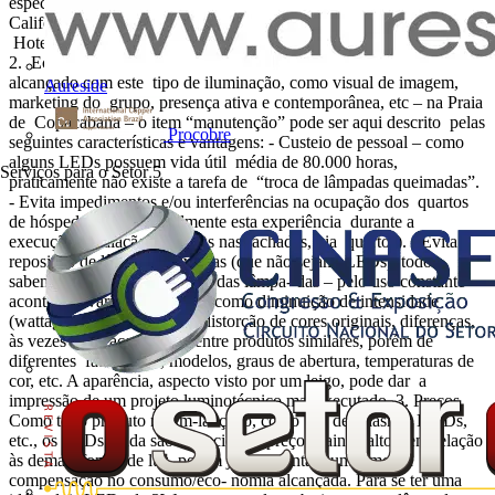
especial. Benefícios: 1. Baixo consumo de energia: Hotel
Califórnia – 16W Hotel Lancaster – 54W Othon Palace – 100W
Hotel Olinda – 94W( ) ( ) O projeto foi executado parcialmente.
2. Economia com manutenção Considerando o objetivo a ser
alcançado com este tipo de iluminação, como visual de imagem,
Aureside
marketing do grupo, presença ativa e contemporânea, etc – na Praia
de Copacabana – o item “manutenção” pode ser aqui descrito pelas
Procobre
seguintes características e vantagens: - Custeio de pessoal – como
alguns LEDs possuem vida útil média de 80.000 horas,
Serviços para o Setor
5
praticamente não existe a tarefa de “troca de lâmpadas queimadas”.
- Evita impedimentos e/ou interferências na ocupação dos quartos
de hóspedes (tive pessoalmente esta experiência durante a
execução/instalação de LEDs nas fachadas, via quartos). - Evita
reposição de lâmpadas diversas (que não sejam LEDs); todos
sabem que durante a vida útil das lâmpa- das – pelo uso constante –
acontecem várias alterações, como diminuição de intensidade
(wattagem), mudança e/ ou distorção de cores originais, diferenças,
às vezes bem acentuadas, entre produtos similares, porém de
diferentes fabricantes, modelos, graus de abertura, temperaturas de
cor, etc. A aparência, aspecto visto por um leigo, pode dar a
impressão de um projeto luminotécnico mal executado. 3. Preços
Como todo produto recém-lançado, como TV de Plasma, DVDs,
etc., os LEDs ainda são oferecidos a preços ainda altos, em relação
às demais fontes de luz, porém já apresentam uma imensa
compensação no consumo/eco- nomia alcançada. Para se ter uma