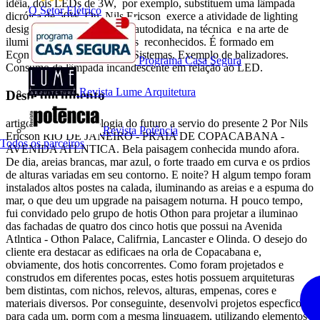
idéia, dois LEDs de 3W, por exemplo, substituem uma lâmpada
O Setor Elétrico
dicróica de 50W. Ou Nils Ericson exerce a atividade de lighting
designer desde 1976, como autodidata, na técnica e na arte de
iluminar, com muitos projetos reconhecidos. É formado em
Economia e Engenharia de Sistemas. Exemplo de balizadores.
Programa Casa Segura
Consumo da lâmpada incandescente em relação ao LED.
Revista Lume Arquitetura
Deste documento
artigo 1 LEDs Tecnologia do futuro a servio do presente 2 Por Nils
Revista Potência
Ericson RIO DE JANEIRO - PRAIA DE COPACABANA -
Todos os parceiros
AVENIDA ATLNTICA. Bela paisagem conhecida mundo afora.
De dia, areias brancas, mar azul, o forte traado em curva e os prdios
de alturas variadas em seu contorno. E noite? H algum tempo foram
instalados altos postes na calada, iluminando as areias e a espuma do
mar, o que deu um upgrade na paisagem noturna. H pouco tempo,
fui convidado pelo grupo de hotis Othon para projetar a iluminao
das fachadas de quatro dos cinco hotis que possui na Avenida
Atlntica - Othon Palace, Califrnia, Lancaster e Olinda. O desejo do
cliente era destacar as edificaes na orla de Copacabana e,
obviamente, dos hotis concorrentes. Como foram projetados e
construdos em diferentes pocas, estes hotis possuem arquiteturas
bem distintas, com nichos, relevos, alturas, empenas, cores e
materiais diversos. Por conseguinte, desenvolvi projetos especficos
para cada um, porm com a mesma linguagem, utilizando elementos