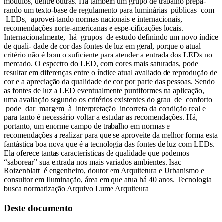
módulos, dentre outras. Há também um grupo de trabalho prepa-
rando um texto-base de regulamento para luminárias públicas com
LEDs, aprovei-tando normas nacionais e internacionais,
recomendações norte-americanas e espe-cificações locais.
Internacionalmente, há grupos de estudo definindo um novo índice
de quali- dade de cor das fontes de luz em geral, porque o atual
critério não é bom o suficiente para atender a entrada dos LEDs no
mercado. O espectro do LED, com cores mais saturadas, pode
resultar em diferenças entre o índice atual avaliado de reprodução de
cor e a apreciação da qualidade de cor por parte das pessoas. Sendo
as fontes de luz a LED eventualmente puntiformes na aplicação,
uma avaliação segundo os critérios existentes do grau de conforto
pode dar margem à interpretação incorreta da condição real e
para tanto é necessário voltar a estudar as recomendações. Há,
portanto, um enorme campo de trabalho em normas e
recomendações a realizar para que se aproveite da melhor forma esta
fantástica boa nova que é a tecnologia das fontes de luz com LEDs.
Ela oferece tantas características de qualidade que podemos
“saborear” sua entrada nos mais variados ambientes. Isac
Roizenblatt é engenheiro, doutor em Arquitetura e Urbanismo e
consultor em Iluminação, área em que atua há 40 anos. Tecnologia
busca normatização Arquivo Lume Arquiteura
Deste documento