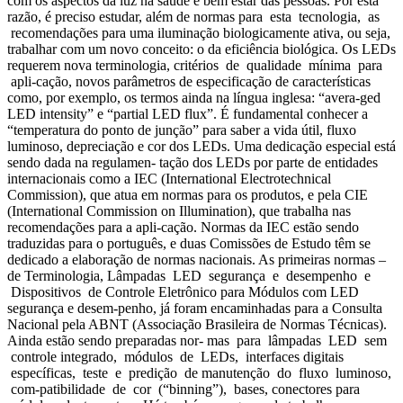
com os aspectos da luz na saúde e bem estar das pessoas. Por esta
razão, é preciso estudar, além de normas para esta tecnologia, as
recomendações para uma iluminação biologicamente ativa, ou seja,
trabalhar com um novo conceito: o da eficiência biológica. Os LEDs
requerem nova terminologia, critérios de qualidade mínima para
apli-cação, novos parâmetros de especificação de características
como, por exemplo, os termos ainda na língua inglesa: “avera-ged
LED intensity” e “partial LED flux”. É fundamental conhecer a
“temperatura do ponto de junção” para saber a vida útil, fluxo
luminoso, depreciação e cor dos LEDs. Uma dedicação especial está
sendo dada na regulamen- tação dos LEDs por parte de entidades
internacionais como a IEC (International Electrotechnical
Commission), que atua em normas para os produtos, e pela CIE
(International Commission on Illumination), que trabalha nas
recomendações para a apli-cação. Normas da IEC estão sendo
traduzidas para o português, e duas Comissões de Estudo têm se
dedicado a elaboração de normas nacionais. As primeiras normas –
de Terminologia, Lâmpadas LED segurança e desempenho e
Dispositivos de Controle Eletrônico para Módulos com LED
segurança e desem-penho, já foram encaminhadas para a Consulta
Nacional pela ABNT (Associação Brasileira de Normas Técnicas).
Ainda estão sendo preparadas nor- mas para lâmpadas LED sem
controle integrado, módulos de LEDs, interfaces digitais
específicas, teste e predição de manutenção do fluxo luminoso,
com-patibilidade de cor (“binning”), bases, conectores para