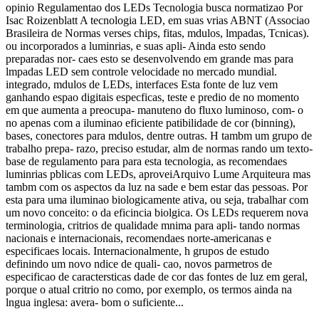
opinio Regulamentao dos LEDs Tecnologia busca normatizao Por
Isac Roizenblatt A tecnologia LED, em suas vrias ABNT (Associao
Brasileira de Normas verses chips, fitas, mdulos, lmpadas, Tcnicas).
ou incorporados a luminrias, e suas apli- Ainda esto sendo
preparadas nor- caes esto se desenvolvendo em grande mas para
lmpadas LED sem controle velocidade no mercado mundial.
integrado, mdulos de LEDs, interfaces Esta fonte de luz vem
ganhando espao digitais especficas, teste e predio de no momento
em que aumenta a preocupa- manuteno do fluxo luminoso, com- o
no apenas com a iluminao eficiente patibilidade de cor (binning),
bases, conectores para mdulos, dentre outras. H tambm um grupo de
trabalho prepa- razo, preciso estudar, alm de normas rando um texto-
base de regulamento para para esta tecnologia, as recomendaes
luminrias pblicas com LEDs, aproveiArquivo Lume Arquiteura mas
tambm com os aspectos da luz na sade e bem estar das pessoas. Por
esta para uma iluminao biologicamente ativa, ou seja, trabalhar com
um novo conceito: o da eficincia biolgica. Os LEDs requerem nova
terminologia, critrios de qualidade mnima para apli- tando normas
nacionais e internacionais, recomendaes norte-americanas e
especificaes locais. Internacionalmente, h grupos de estudo
definindo um novo ndice de quali- cao, novos parmetros de
especificao de caractersticas dade de cor das fontes de luz em geral,
porque o atual critrio no como, por exemplo, os termos ainda na
lngua inglesa: avera- bom o suficiente...