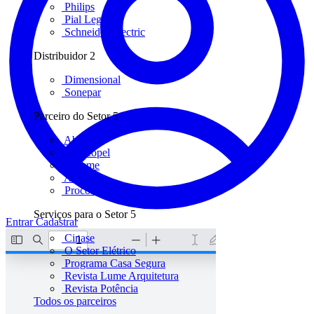
Philips
Pial Legrand
Schneider Electric
Distribuidor
2
Dimensional
Sonepar
Parceiro do Setor
5
Abilux
Abracopel
Abreme
Aureside
Procobre
Serviços para o Setor
5
Entrar
Cadastrar
Cinase
O Setor Elétrico
Programa Casa Segura
Revista Lume Arquitetura
Revista Potência
Todos os parceiros