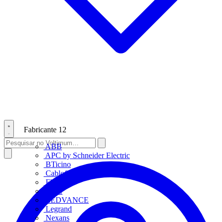
Fabricante
12
ABB
APC by Schneider Electric
BTicino
Cablofil
Fluke
HDL
LEDVANCE
Legrand
Nexans