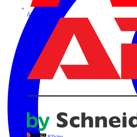
ABB
BTicino