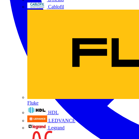
Cablofil
Fluke
HDL
LEDVANCE
Legrand