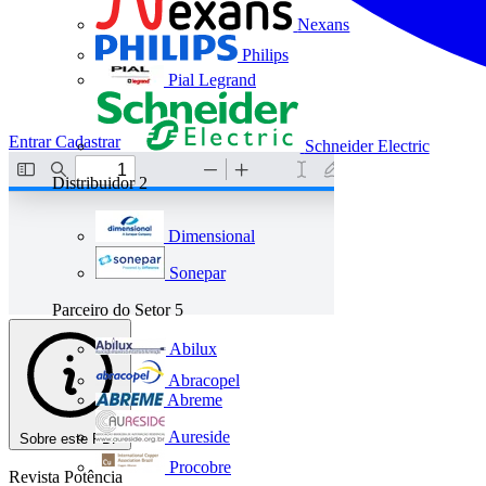
Nexans
Philips
Pial Legrand
Entrar
Cadastrar
Schneider Electric
Distribuidor
2
Dimensional
Sonepar
Parceiro do Setor
5
Abilux
Abracopel
Abreme
Aureside
Sobre este PDF
Procobre
Revista Potência