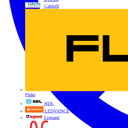
Cablofil
Fluke
HDL
LEDVANCE
Legrand