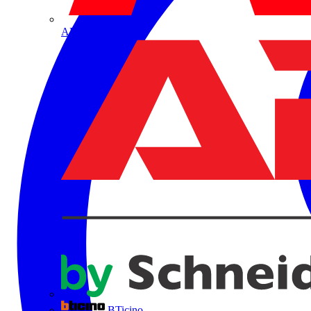
ABB
BTicino