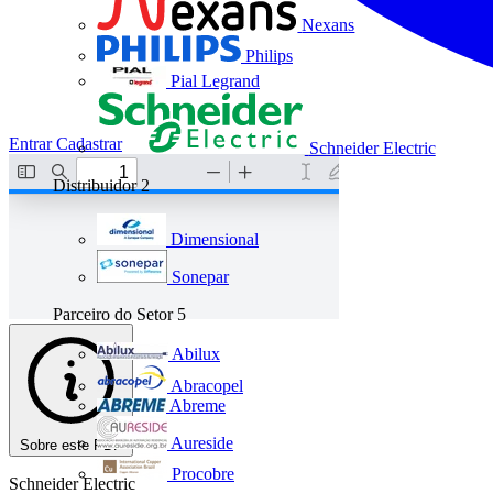
Nexans
Philips
Pial Legrand
Entrar
Cadastrar
Schneider Electric
Distribuidor
2
Dimensional
Sonepar
Parceiro do Setor
5
Abilux
Abracopel
Abreme
Aureside
Sobre este PDF
Procobre
Schneider Electric