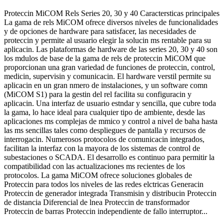
Proteccin MiCOM Rels Series 20, 30 y 40 Caractersticas principales
La gama de rels MiCOM ofrece diversos niveles de funcionalidades
y de opciones de hardware para satisfacer, las necesidades de
proteccin y permite al usuario elegir la solucin ms rentable para su
aplicacin. Las plataformas de hardware de las series 20, 30 y 40 son
los mdulos de base de la gama de rels de proteccin MiCOM que
proporcionan una gran variedad de funciones de proteccin, control,
medicin, supervisin y comunicacin. El hardware verstil permite su
aplicacin en un gran nmero de instalaciones, y un software comn
(MiCOM S1) para la gestin del rel facilita su configuracin y
aplicacin. Una interfaz de usuario estndar y sencilla, que cubre toda
la gama, lo hace ideal para cualquier tipo de ambiente, desde las
aplicaciones ms complejas de mmico y control a nivel de baha hasta
las ms sencillas tales como despliegues de pantalla y recursos de
interrogacin. Numerosos protocolos de comunicacin integrados,
facilitan la interfaz con la mayora de los sistemas de control de
subestaciones o SCADA. El desarrollo es continuo para permitir la
compatibilidad con las actualizaciones ms recientes de los
protocolos. La gama MiCOM ofrece soluciones globales de
Proteccin para todos los niveles de las redes elctricas Generacin
Proteccin de generador integrada Transmisin y distribucin Proteccin
de distancia Diferencial de lnea Proteccin de transformador
Proteccin de barras Proteccin independiente de fallo interruptor...