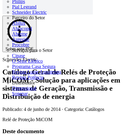
Philips
Pial Legrand
Schneider Electric
Parceiro do Setor
Abilux
Abracopel
Abreme
Aureside
Procobre
Sobre este PDF
Serviços para o Setor
Cinase
Schneider Electric
O Setor Elétrico
Programa Casa Segura
Catálogo Geral de Relés de Proteção
Revista Lume Arquitetura
Revista Potência
MiCOM - Solução para aplicações em
Distribuidor
sistemas de Geração, Transmissão e
Dimensional
Sonepar
Distribuição de energia
Publicado: 4 de junho de 2014
· Categoria: Catálogos
Relé de Proteção MiCOM
Deste documento