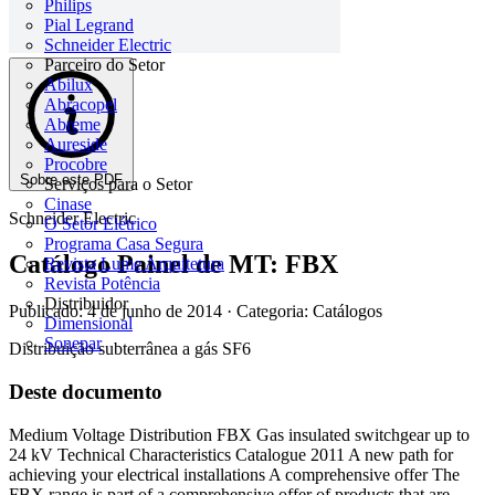
Philips
Pial Legrand
Schneider Electric
Parceiro do Setor
Abilux
Abracopel
Abreme
Aureside
Procobre
Sobre este PDF
Serviços para o Setor
Cinase
Schneider Electric
O Setor Elétrico
Programa Casa Segura
Catálogo Painel de MT: FBX
Revista Lume Arquitetura
Revista Potência
Distribuidor
Publicado: 4 de junho de 2014
· Categoria: Catálogos
Dimensional
Sonepar
Distribuição subterrânea a gás SF6
Deste documento
Medium Voltage Distribution FBX Gas insulated switchgear up to
24 kV Technical Characteristics Catalogue 2011 A new path for
achieving your electrical installations A comprehensive offer The
FBX range is part of a comprehensive offer of products that are