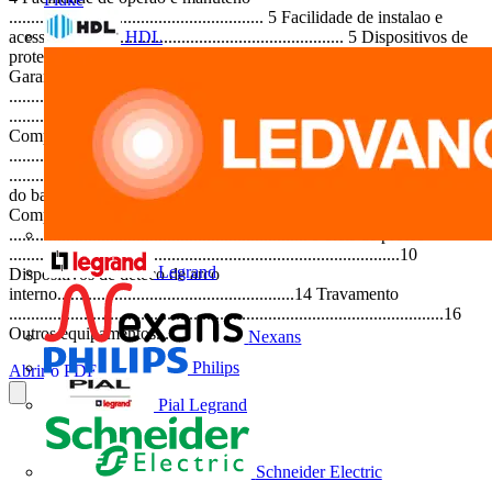
.......................................................... 5 Facilidade de instalao e
HDL
acesso ................................................................. 5 Dispositivos de
proteo ................................................................................ 6
Garantia de qualidade -Ambiente
.................................................................. 7 Descrio do produto
........................................................................................ 8
Compartimento do circuito principal
.............................................................. 8 Compartimento de cabos
............................................................................... 9 Compartimento
do barramento ...................................................................... 9
Compartimento de baixa tenso
.................................................................... 9 Rels de proteo
.........................................................................................10
Legrand
Dispositivos de deteco de arco
interno......................................................14 Travamento
...................................................................................................16
Outros equipamentos...
Nexans
Philips
Abrir o PDF
Pial Legrand
Schneider Electric