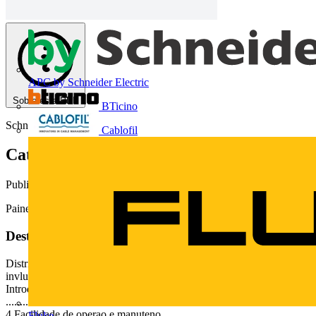
APC by Schneider Electric
Sobre este PDF
BTicino
Schneider Electric
Cablofil
Catálogo Painel de MT: PIX
Publicado: 4 de junho de 2014
· Categoria: Catálogos
Painel de Distribuição em MT - AIS
Deste documento
Distribuio de Mdia Tenso PIX At 24 kV Painel de distribuio em
invlucro metlico Disjuntor a vcuo Contator a vcuo Catlogo ndice
Introduo
...........................................................................................................
4 Facilidade de operao e manuteno
Fluke