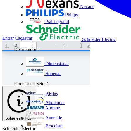
Nexans
Philips
Pial Legrand
Entrar
Cadastrar
Schneider Electric
Distribuidor
2
Dimensional
Sonepar
Parceiro do Setor
5
Abilux
Abracopel
Abreme
Aureside
Sobre este PDF
Procobre
Schneider Electric