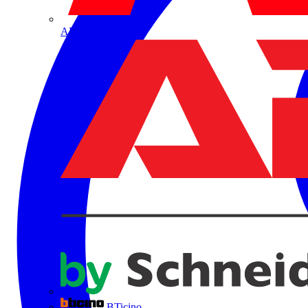
ABB
BTicino