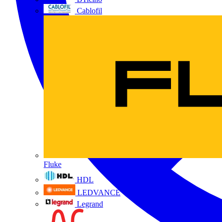
Cablofil
Fluke
HDL
LEDVANCE
Legrand