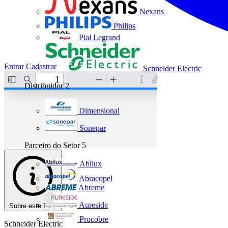
Nexans
Philips
Pial Legrand
Entrar
Cadastrar
Schneider Electric
Distribuidor
2
Dimensional
Sonepar
Parceiro do Setor
5
Abilux
Abracopel
Abreme
Aureside
Sobre este PDF
Procobre
Schneider Electric