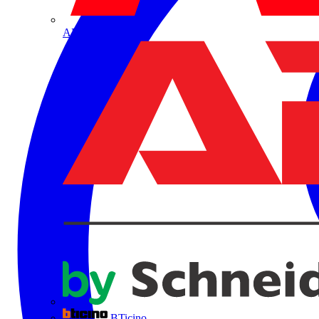
ABB
BTicino