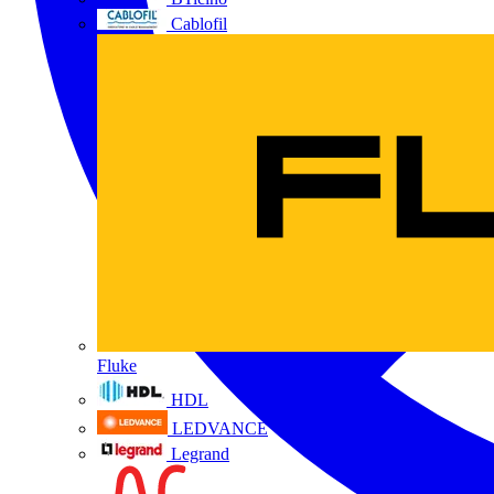
Cablofil
Fluke
HDL
LEDVANCE
Legrand