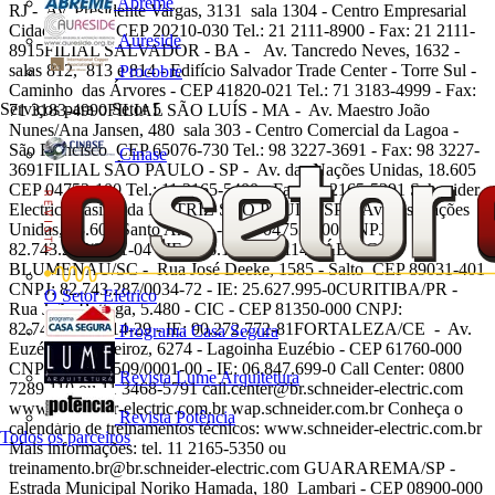
Abreme
RJ - Av. Presidente Vargas, 3131 sala 1304 - Centro Empresarial
Cidade Nova - CEP 20210-030 Tel.: 21 2111-8900 - Fax: 21 2111-
Aureside
8915FILIAL SALVADOR - BA - Av. Tancredo Neves, 1632 -
salas 812, 813 e 814 - Edifício Salvador Trade Center - Torre Sul -
Procobre
Caminho das Árvores - CEP 41820-021 Tel.: 71 3183-4999 - Fax:
Serviços para o Setor
5
71 3183-4990FILIAL SÃO LUÍS - MA - Av. Maestro João
Nunes/Ana Jansen, 480 sala 303 - Centro Comercial da Lagoa -
São Francisco CEP 65076-730 Tel.: 98 3227-3691 - Fax: 98 3227-
Cinase
3691FILIAL SÃO PAULO - SP - Av. das Nações Unidas, 18.605
CEP 04753-100 Tel.: 11 2165-5400 - Fax: 11 2165-5391 Schneider
Electric Brasil Ltda MATRIZ SÃO PAULO/SP - Av. das Nações
Unidas, 18.605 Santo Amaro - CEP 04753-100 CNPJ:
82.743.287/0001-04 - IE: 116.122.635.114 FÁBRICAS
BLUMENAU/SC - Rua José Deeke, 1585 - Salto CEP 89031-401
CNPJ: 82.743.287/0034-72 - IE: 25.627.995-0CURITIBA/PR -
O Setor Elétrico
Rua João Bettega, 5.480 - CIC - CEP 81350-000 CNPJ:
82.743.287/0014-29 - IE: 90.272.772-81FORTALEZA/CE - Av.
Programa Casa Segura
Euzébio de Queiroz, 6274 - Lagoinha Euzébio - CEP 61760-000
CNPJ: 07/108.509/0001-00 - IE: 06.847.699-0 Call Center: 0800
Revista Lume Arquitetura
7289 110 ou 11 3468-5791
call.center@br.schneider-electric.com
www.schneider-electric.com.br wap.schneider.com.br Conheça o
Revista Potência
calendário de treinamentos técnicos: www.schneider-electric.com.br
Todos os parceiros
Mais informações: tel. 11 2165-5350 ou
treinamento.br@br.schneider-electric.com
GUARAREMA/SP -
Estrada Municipal Noriko Hamada, 180 Lambari - CEP 08900-000