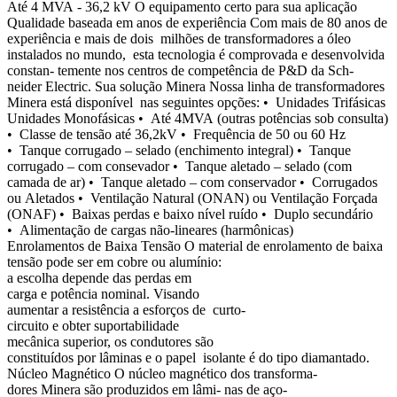
Até 4 MVA - 36,2 kV O equipamento certo para sua aplicação
Qualidade baseada em anos de experiência Com mais de 80 anos de
experiência e mais de dois milhões de transformadores a óleo
instalados no mundo, esta tecnologia é comprovada e desenvolvida
constan- temente nos centros de competência de P&D da Sch-
neider Electric. Sua solução Minera Nossa linha de transformadores
Minera está disponível nas seguintes opções: • Unidades Trifásicas
Unidades Monofásicas • Até 4MVA (outras potências sob consulta)
• Classe de tensão até 36,2kV • Frequência de 50 ou 60 Hz
• Tanque corrugado – selado (enchimento integral) • Tanque
corrugado – com consevador • Tanque aletado – selado (com
camada de ar) • Tanque aletado – com conservador • Corrugados
ou Aletados • Ventilação Natural (ONAN) ou Ventilação Forçada
(ONAF) • Baixas perdas e baixo nível ruído • Duplo secundário
• Alimentação de cargas não-lineares (harmônicas)
Enrolamentos de Baixa Tensão O material de enrolamento de baixa
tensão pode ser em cobre ou alumínio:
a escolha depende das perdas em
carga e potência nominal. Visando
aumentar a resistência a esforços de curto-
circuito e obter suportabilidade
mecânica superior, os condutores são
constituídos por lâminas e o papel isolante é do tipo diamantado.
Núcleo Magnético O núcleo magnético dos transforma-
dores Minera são produzidos em lâmi- nas de aço-