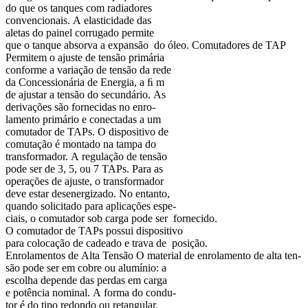
do que os tanques com radiadores
convencionais. A elasticidade das
aletas do painel corrugado permite
que o tanque absorva a expansão do óleo. Comutadores de TAP
Permitem o ajuste de tensão primária
conforme a variação de tensão da rede
da Concessionária de Energia, a ﬁ m
de ajustar a tensão do secundário. As
derivações são fornecidas no enro-
lamento primário e conectadas a um
comutador de TAPs. O dispositivo de
comutação é montado na tampa do
transformador. A regulação de tensão
pode ser de 3, 5, ou 7 TAPs. Para as
operações de ajuste, o transformador
deve estar desenergizado. No entanto,
quando solicitado para aplicações espe-
ciais, o comutador sob carga pode ser fornecido.
O comutador de TAPs possui dispositivo
para colocação de cadeado e trava de posição.
Enrolamentos de Alta Tensão O material de enrolamento de alta ten-
são pode ser em cobre ou alumínio: a
escolha depende das perdas em carga
e potência nominal. A forma do condu-
tor é do tipo redondo ou retangular.