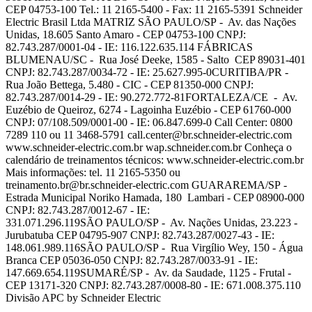
CEP 04753-100 Tel.: 11 2165-5400 - Fax: 11 2165-5391 Schneider
Electric Brasil Ltda MATRIZ SÃO PAULO/SP - Av. das Nações
Unidas, 18.605 Santo Amaro - CEP 04753-100 CNPJ:
82.743.287/0001-04 - IE: 116.122.635.114 FÁBRICAS
BLUMENAU/SC - Rua José Deeke, 1585 - Salto CEP 89031-401
CNPJ: 82.743.287/0034-72 - IE: 25.627.995-0CURITIBA/PR -
Rua João Bettega, 5.480 - CIC - CEP 81350-000 CNPJ:
82.743.287/0014-29 - IE: 90.272.772-81FORTALEZA/CE - Av.
Euzébio de Queiroz, 6274 - Lagoinha Euzébio - CEP 61760-000
CNPJ: 07/108.509/0001-00 - IE: 06.847.699-0 Call Center: 0800
7289 110 ou 11 3468-5791
call.center@br.schneider-electric.com
www.schneider-electric.com.br wap.schneider.com.br Conheça o
calendário de treinamentos técnicos: www.schneider-electric.com.br
Mais informações: tel. 11 2165-5350 ou
treinamento.br@br.schneider-electric.com
GUARAREMA/SP -
Estrada Municipal Noriko Hamada, 180 Lambari - CEP 08900-000
CNPJ: 82.743.287/0012-67 - IE:
331.071.296.119SÃO PAULO/SP - Av. Nações Unidas, 23.223 -
Jurubatuba CEP 04795-907 CNPJ: 82.743.287/0027-43 - IE:
148.061.989.116SÃO PAULO/SP - Rua Virgílio Wey, 150 - Água
Branca CEP 05036-050 CNPJ: 82.743.287/0033-91 - IE:
147.669.654.119SUMARÉ/SP - Av. da Saudade, 1125 - Frutal -
CEP 13171-320 CNPJ: 82.743.287/0008-80 - IE: 671.008.375.110
Divisão APC by Schneider Electric