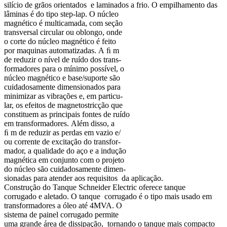
silício de grãos orientados e laminados a frio. O empilhamento das
lâminas é do tipo step-lap. O núcleo
magnético é multicamada, com seção
transversal circular ou oblongo, onde
o corte do núcleo magnético é feito
por maquinas automatizadas. A ﬁ m
de reduzir o nível de ruído dos trans-
formadores para o mínimo possível, o
núcleo magnético e base/suporte são
cuidadosamente dimensionados para
minimizar as vibrações e, em particu-
lar, os efeitos de magnetostricção que
constituem as principais fontes de ruído
em transformadores. Além disso, a
ﬁ m de reduzir as perdas em vazio e/
ou corrente de excitação do transfor-
mador, a qualidade do aço e a indução
magnética em conjunto com o projeto
do núcleo são cuidadosamente dimen-
sionadas para atender aos requisitos da aplicação.
Construção do Tanque Schneider Electric oferece tanque
corrugado e aletado. O tanque corrugado é o tipo mais usado em
transformadores a óleo até 4MVA. O
sistema de painel corrugado permite
uma grande área de dissipação, tornando o tanque mais compacto