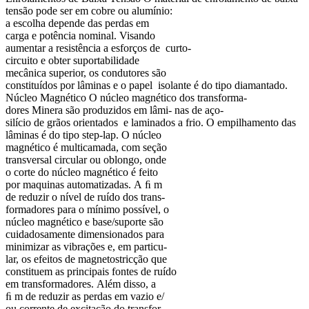
tensão pode ser em cobre ou alumínio:
a escolha depende das perdas em
carga e potência nominal. Visando
aumentar a resistência a esforços de curto-
circuito e obter suportabilidade
mecânica superior, os condutores são
constituídos por lâminas e o papel isolante é do tipo diamantado.
Núcleo Magnético O núcleo magnético dos transforma-
dores Minera são produzidos em lâmi- nas de aço-
silício de grãos orientados e laminados a frio. O empilhamento das
lâminas é do tipo step-lap. O núcleo
magnético é multicamada, com seção
transversal circular ou oblongo, onde
o corte do núcleo magnético é feito
por maquinas automatizadas. A ﬁ m
de reduzir o nível de ruído dos trans-
formadores para o mínimo possível, o
núcleo magnético e base/suporte são
cuidadosamente dimensionados para
minimizar as vibrações e, em particu-
lar, os efeitos de magnetostricção que
constituem as principais fontes de ruído
em transformadores. Além disso, a
ﬁ m de reduzir as perdas em vazio e/
ou corrente de excitação do transfor-