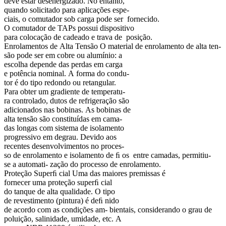
deve estar desenergizado. No entanto,
quando solicitado para aplicações espe-
ciais, o comutador sob carga pode ser fornecido.
O comutador de TAPs possui dispositivo
para colocação de cadeado e trava de posição.
Enrolamentos de Alta Tensão O material de enrolamento de alta ten-
são pode ser em cobre ou alumínio: a
escolha depende das perdas em carga
e potência nominal. A forma do condu-
tor é do tipo redondo ou retangular.
Para obter um gradiente de temperatu-
ra controlado, dutos de refrigeração são
adicionados nas bobinas. As bobinas de
alta tensão são constituídas em cama-
das longas com sistema de isolamento
progressivo em degrau. Devido aos
recentes desenvolvimentos no proces-
so de enrolamento e isolamento de ﬁ os entre camadas, permitiu-
se a automati- zação do processo de enrolamento.
Proteção Superﬁ cial Uma das maiores premissas é
fornecer uma proteção superﬁ cial
do tanque de alta qualidade. O tipo
de revestimento (pintura) é deﬁ nido
de acordo com as condições am- bientais, considerando o grau de
poluição, salinidade, umidade, etc. A