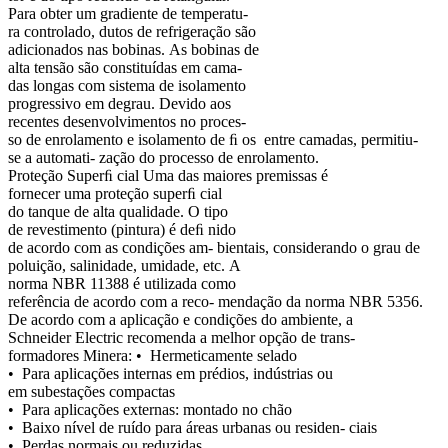
Para obter um gradiente de temperatu-
ra controlado, dutos de refrigeração são
adicionados nas bobinas. As bobinas de
alta tensão são constituídas em cama-
das longas com sistema de isolamento
progressivo em degrau. Devido aos
recentes desenvolvimentos no proces-
so de enrolamento e isolamento de ﬁ os entre camadas, permitiu-
se a automati- zação do processo de enrolamento.
Proteção Superﬁ cial Uma das maiores premissas é
fornecer uma proteção superﬁ cial
do tanque de alta qualidade. O tipo
de revestimento (pintura) é deﬁ nido
de acordo com as condições am- bientais, considerando o grau de
poluição, salinidade, umidade, etc. A
norma NBR 11388 é utilizada como
referência de acordo com a reco- mendação da norma NBR 5356.
De acordo com a aplicação e condições do ambiente, a
Schneider Electric recomenda a melhor opção de trans-
formadores Minera: • Hermeticamente selado
• Para aplicações internas em prédios, indústrias ou
em subestações compactas
• Para aplicações externas: montado no chão
• Baixo nível de ruído para áreas urbanas ou residen- ciais
• Perdas normais ou reduzidas