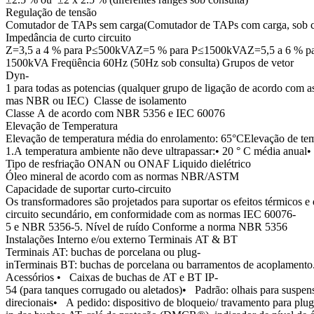
Regulação de tensão
Comutador de TAPs sem carga(Comutador de TAPs com carga, sob c
Impedância de curto circuito
Z=3,5 a 4 % para P≤500kVAZ=5 % para P≤1500kVAZ=5,5 a 6 % pa
1500kVA Freqüência 60Hz (50Hz sob consulta) Grupos de vetor
Dyn-
1 para todas as potencias (qualquer grupo de ligação de acordo com a
mas NBR ou IEC) Classe de isolamento
Classe A de acordo com NBR 5356 e IEC 60076
Elevação de Temperatura
Elevação de temperatura média do enrolamento: 65°CElevação de te
1.A temperatura ambiente não deve ultrapassar:• 20 ° C média anual
Tipo de resfriação ONAN ou ONAF Liquido dielétrico
Óleo mineral de acordo com as normas NBR/ASTM
Capacidade de suportar curto-circuito
Os transformadores são projetados para suportar os efeitos térmicos e
circuito secundário, em conformidade com as normas IEC 60076-
5 e NBR 5356-5. Nível de ruído Conforme a norma NBR 5356
Instalações Interno e/ou externo Terminais AT & BT
Terminais AT: buchas de porcelana ou plug-
inTerminais BT: buchas de porcelana ou barramentos de acoplamento
Acessórios • Caixas de buchas de AT e BT IP-
54 (para tanques corrugado ou aletados)• Padrão: olhais para suspensã
direcionais• A pedido: dispositivo de bloqueio/ travamento para plug