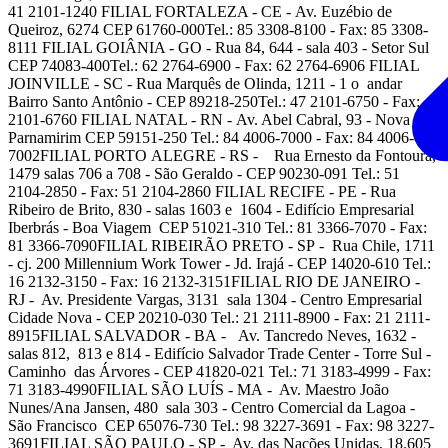
41 2101-1240 FILIAL FORTALEZA - CE - Av. Euzébio de
Queiroz, 6274 CEP 61760-000Tel.: 85 3308-8100 - Fax: 85 3308-
8111 FILIAL GOIÂNIA - GO - Rua 84, 644 - sala 403 - Setor Sul
CEP 74083-400Tel.: 62 2764-6900 - Fax: 62 2764-6906 FILIAL
JOINVILLE - SC - Rua Marquês de Olinda, 1211 - 1 o andar
Bairro Santo Antônio - CEP 89218-250Tel.: 47 2101-6750 - Fax: 47
2101-6760 FILIAL NATAL - RN - Av. Abel Cabral, 93 - Nova
Parnamirim CEP 59151-250 Tel.: 84 4006-7000 - Fax: 84 4006-
7002FILIAL PORTO ALEGRE - RS - Rua Ernesto da Fontoura,
1479 salas 706 a 708 - São Geraldo - CEP 90230-091 Tel.: 51
2104-2850 - Fax: 51 2104-2860 FILIAL RECIFE - PE - Rua
Ribeiro de Brito, 830 - salas 1603 e 1604 - Edifício Empresarial
Iberbrás - Boa Viagem CEP 51021-310 Tel.: 81 3366-7070 - Fax:
81 3366-7090FILIAL RIBEIRÃO PRETO - SP - Rua Chile, 1711
- cj. 200 Millennium Work Tower - Jd. Irajá - CEP 14020-610 Tel.:
16 2132-3150 - Fax: 16 2132-3151FILIAL RIO DE JANEIRO -
RJ - Av. Presidente Vargas, 3131 sala 1304 - Centro Empresarial
Cidade Nova - CEP 20210-030 Tel.: 21 2111-8900 - Fax: 21 2111-
8915FILIAL SALVADOR - BA - Av. Tancredo Neves, 1632 -
salas 812, 813 e 814 - Edifício Salvador Trade Center - Torre Sul -
Caminho das Árvores - CEP 41820-021 Tel.: 71 3183-4999 - Fax:
71 3183-4990FILIAL SÃO LUÍS - MA - Av. Maestro João
Nunes/Ana Jansen, 480 sala 303 - Centro Comercial da Lagoa -
São Francisco CEP 65076-730 Tel.: 98 3227-3691 - Fax: 98 3227-
3691FILIAL SÃO PAULO - SP - Av. das Nações Unidas, 18.605