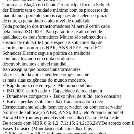
Como a satisfação do cliente é o principal foco, a Schnei-
der Electric tem o cuidado máximo com os processos de
manufatura, portanto somos capazes de acelerar o prazo
de entrega garantindo o alto nível de qualidade.
Toda produção dos transformadores Minera é certiﬁ cada
pela norma ISO 9001. Para garantir este alto nível de
qualidade, os transformadores Minera são submetidos a
ensaios de rotina (de tipo e especiais sob consulta) de
acordo com as normas NBR, ANSI/IEEE e/ou IEC.
Schneider Electric segue a política da melhoria
contínua, levando em conta os últimos
desenvolvimentos a nível mundial.
Isso assegura que nossos transformadores
são o estado da arte e atendem completamente
as mais altas exigências do mundo moderno.
• Rápido prazo de entrega • Melhoria contínua
• ISO 9001 certiﬁ cado • Capacidade de reciclagem
• Dimensões compactas • Baixo nível de ruído (sob consulta)
• Baixas perdas (sob consulta) Transformador a óleo
Hermeticamente selado (sem conservador) ou com conservador
Normas de Fabricação NBR, ANSI, IEC, etc Potencia nominal
Até 4 MVA (outras potencias sob consulta) Classe de isolação
De acordo com NBR 0,6; 1,2; 7,2; 15; 24,2; 36,2kVDe acordo com IEC
Fases Trifásico (Monofásico sob consulta) Taps
±2.5 % ou ±2 x 2.5 % (diferentes ranges sob consulta)