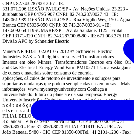
CNPJ: 82.743.287/0012-67 - IE:
331.071.296.119SÃO PAULO/SP - Av. Nações Unidas, 23.223 -
Jurubatuba CEP 04795-907 CNPJ: 82.743.287/0027-43 - IE:
148.061.989.116SÃO PAULO/SP - Rua Virgílio Wey, 150 - Água
Branca CEP 05036-050 CNPJ: 82.743.287/0033-91 - IE:
147.669.654.119SUMARÉ/SP - Av. da Saudade, 1125 - Frutal -
CEP 13171-320 CNPJ: 82.743.287/0008-80 - IE: 671.008.375.110
Divisão APC by Schneider Electric
Minera NRJED311022PT 05-2012 © Schneider Electric
Industries SAS - A ll rig ht s re se rv ed Transformadores
Imersos em óleo Minera Transformadores Imersos em óleo Oil
and Gas Electrical Energy Wind Farm PM10271 1 Uma vasta gama
de cursos e materiais sobre consumo de energia,
aplicações, cálculos de retorno de investimento e soluções para
suportar as mudanças que podem ser aplicadas nas empresas . Mais
informações: www.myenergyuniversity.com Conheça a
universidade do futuro do planeta e da sua empresa: Energy
University Inscriç ões Gratuitas . o s i v a o i v é r p m e s s a c i
n c é t s e õ ç a r e tl a a s a ti e j u s o ã t s e o t n e m u c o d
e t s e n s a d it n o c s e õ ç a m r o f n i s A Contatos comerciais
FILIAL BELO HORIZONTE - MG - Av. Alameda da Serra, 400
8 o andar - Vila da Serra - Nova Lima - CEP 34000-000 Tel.: 31
3069-8000 - Fax: 31 3069-8020 FILIAL CURITIBA - PR - Av.
João Bettega, 5480 - CIC CEP 81350-000Tel.: 41 2101-1200 - Fax: