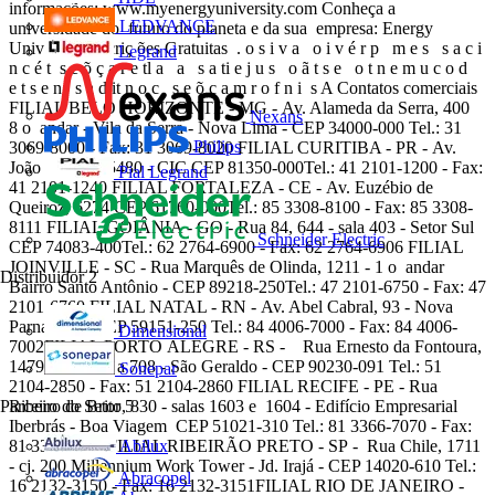
informações: www.myenergyuniversity.com Conheça a
LEDVANCE
universidade do futuro do planeta e da sua empresa: Energy
University Inscriç ões Gratuitas . o s i v a o i v é r p m e s s a c i
Legrand
n c é t s e õ ç a r e tl a a s a ti e j u s o ã t s e o t n e m u c o d
e t s e n s a d it n o c s e õ ç a m r o f n i s A Contatos comerciais
FILIAL BELO HORIZONTE - MG - Av. Alameda da Serra, 400
Nexans
8 o andar - Vila da Serra - Nova Lima - CEP 34000-000 Tel.: 31
Philips
3069-8000 - Fax: 31 3069-8020 FILIAL CURITIBA - PR - Av.
João Bettega, 5480 - CIC CEP 81350-000Tel.: 41 2101-1200 - Fax:
Pial Legrand
41 2101-1240 FILIAL FORTALEZA - CE - Av. Euzébio de
Queiroz, 6274 CEP 61760-000Tel.: 85 3308-8100 - Fax: 85 3308-
8111 FILIAL GOIÂNIA - GO - Rua 84, 644 - sala 403 - Setor Sul
Schneider Electric
CEP 74083-400Tel.: 62 2764-6900 - Fax: 62 2764-6906 FILIAL
JOINVILLE - SC - Rua Marquês de Olinda, 1211 - 1 o andar
Distribuidor
2
Bairro Santo Antônio - CEP 89218-250Tel.: 47 2101-6750 - Fax: 47
2101-6760 FILIAL NATAL - RN - Av. Abel Cabral, 93 - Nova
Parnamirim CEP 59151-250 Tel.: 84 4006-7000 - Fax: 84 4006-
Dimensional
7002FILIAL PORTO ALEGRE - RS - Rua Ernesto da Fontoura,
1479 salas 706 a 708 - São Geraldo - CEP 90230-091 Tel.: 51
Sonepar
2104-2850 - Fax: 51 2104-2860 FILIAL RECIFE - PE - Rua
Parceiro do Setor
5
Ribeiro de Brito, 830 - salas 1603 e 1604 - Edifício Empresarial
Iberbrás - Boa Viagem CEP 51021-310 Tel.: 81 3366-7070 - Fax:
Abilux
81 3366-7090FILIAL RIBEIRÃO PRETO - SP - Rua Chile, 1711
- cj. 200 Millennium Work Tower - Jd. Irajá - CEP 14020-610 Tel.:
Abracopel
16 2132-3150 - Fax: 16 2132-3151FILIAL RIO DE JANEIRO -