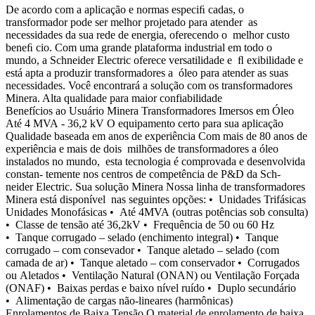
De acordo com a aplicação e normas especiﬁ cadas, o
transformador pode ser melhor projetado para atender as
necessidades da sua rede de energia, oferecendo o melhor custo
beneﬁ cio. Com uma grande plataforma industrial em todo o
mundo, a Schneider Electric oferece versatilidade e ﬂ exibilidade e
está apta a produzir transformadores a óleo para atender as suas
necessidades. Você encontrará a solução com os transformadores
Minera. Alta qualidade para maior confiabilidade
Benefícios ao Usuário Minera Transformadores Imersos em Óleo
Até 4 MVA - 36,2 kV O equipamento certo para sua aplicação
Qualidade baseada em anos de experiência Com mais de 80 anos de
experiência e mais de dois milhões de transformadores a óleo
instalados no mundo, esta tecnologia é comprovada e desenvolvida
constan- temente nos centros de competência de P&D da Sch-
neider Electric. Sua solução Minera Nossa linha de transformadores
Minera está disponível nas seguintes opções: • Unidades Trifásicas
Unidades Monofásicas • Até 4MVA (outras potências sob consulta)
• Classe de tensão até 36,2kV • Frequência de 50 ou 60 Hz
• Tanque corrugado – selado (enchimento integral) • Tanque
corrugado – com consevador • Tanque aletado – selado (com
camada de ar) • Tanque aletado – com conservador • Corrugados
ou Aletados • Ventilação Natural (ONAN) ou Ventilação Forçada
(ONAF) • Baixas perdas e baixo nível ruído • Duplo secundário
• Alimentação de cargas não-lineares (harmônicas)
Enrolamentos de Baixa Tensão O material de enrolamento de baixa