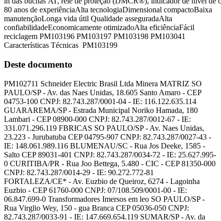
in das buchas AT, relé de proteção (DMCR®), indicador de nível de ól
80 anos de experiênciaAlta tecnologiaDimensional compactoBaixa
manutençãoLonga vida útil Qualidade asseguradaAlta
confiabilidadeEconomicamente otimizadoAlta eficiênciaFácil
reciclagem PM103196 PM103197 PM103198 PM103041
Características Técnicas PM103199
Deste documento
PM102711 Schneider Electric Brasil Ltda Minera MATRIZ SO
PAULO/SP - Av. das Naes Unidas, 18.605 Santo Amaro - CEP
04753-100 CNPJ: 82.743.287/0001-04 - IE: 116.122.635.114
GUARAREMA/SP - Estrada Municipal Noriko Hamada, 180
Lambari - CEP 08900-000 CNPJ: 82.743.287/0012-67 - IE:
331.071.296.119 FBRICAS SO PAULO/SP - Av. Naes Unidas,
23.223 - Jurubatuba CEP 04795-907 CNPJ: 82.743.287/0027-43 -
IE: 148.061.989.116 BLUMENAU/SC - Rua Jos Deeke, 1585 -
Salto CEP 89031-401 CNPJ: 82.743.287/0034-72 - IE: 25.627.995-
0 CURITIBA/PR - Rua Joo Bettega, 5.480 - CIC - CEP 81350-000
CNPJ: 82.743.287/0014-29 - IE: 90.272.772-81
FORTALEZA/CE* - Av. Euzbio de Queiroz, 6274 - Lagoinha
Euzbio - CEP 61760-000 CNPJ: 07/108.509/0001-00 - IE:
06.847.699-0 Transformadores Imersos em leo SO PAULO/SP -
Rua Virglio Wey, 150 - gua Branca CEP 05036-050 CNPJ:
82.743.287/0033-91 - IE: 147.669.654.119 SUMAR/SP - Av. da