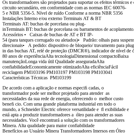
Os transformadores são projetados para suportar os efeitos térmicos e
circuito secundário, em conformidade com as normas IEC 60076-
5 e NBR 5356-5. Nível de ruído Conforme a norma NBR 5356
Instalações Interno e/ou externo Terminais AT & BT
Terminais AT: buchas de porcelana ou plug-
inTerminais BT: buchas de porcelana ou barramentos de acoplamento
Acessórios • Caixas de buchas de AT e BT IP-
54 (para tanques corrugado ou aletados)• Padrão: olhais para suspensã
direcionais• A pedido: dispositivo de bloqueio/ travamento para plug
in das buchas AT, relé de proteção (DMCR®), indicador de nível de ól
80 anos de experiênciaAlta tecnologiaDimensional compactoBaixa
manutençãoLonga vida útil Qualidade asseguradaAlta
confiabilidadeEconomicamente otimizadoAlta eficiênciaFácil
reciclagem PM103196 PM103197 PM103198 PM103041
Características Técnicas PM103199
De acordo com a aplicação e normas especiﬁ cadas, o
transformador pode ser melhor projetado para atender as
necessidades da sua rede de energia, oferecendo o melhor custo
beneﬁ cio. Com uma grande plataforma industrial em todo o
mundo, a Schneider Electric oferece versatilidade e ﬂ exibilidade e
está apta a produzir transformadores a óleo para atender as suas
necessidades. Você encontrará a solução com os transformadores
Minera. Alta qualidade para maior confiabilidade
Benefícios ao Usuário Minera Transformadores Imersos em Óleo