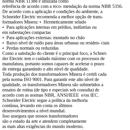
norma NBR 11388 é utilizada como
referência de acordo com a reco- mendação da norma NBR 5356.
De acordo com a aplicação e condições do ambiente, a
Schneider Electric recomenda a melhor opção de trans-
formadores Minera: • Hermeticamente selado
• Para aplicações internas em prédios, indústrias ou
em subestações compactas
• Para aplicações externas: montado no chão
• Baixo nível de ruído para áreas urbanas ou residen- ciais
• Perdas normais ou reduzidas
Como a satisfação do cliente é o principal foco, a Schnei-
der Electric tem o cuidado máximo com os processos de
manufatura, portanto somos capazes de acelerar o prazo
de entrega garantindo o alto nível de qualidade.
Toda produção dos transformadores Minera é certiﬁ cada
pela norma ISO 9001. Para garantir este alto nível de
qualidade, os transformadores Minera são submetidos a
ensaios de rotina (de tipo e especiais sob consulta) de
acordo com as normas NBR, ANSI/IEEE e/ou IEC.
Schneider Electric segue a política da melhoria
contínua, levando em conta os últimos
desenvolvimentos a nível mundial.
Isso assegura que nossos transformadores
são o estado da arte e atendem completamente
as mais altas exigências do mundo moderno.