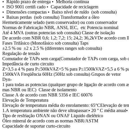
• Rápido prazo de entrega • Melhoria contínua
• ISO 9001 certiﬁ cado • Capacidade de reciclagem
• Dimensões compactas • Baixo nível de ruído (sob consulta)
• Baixas perdas (sob consulta) Transformador a óleo
Hermeticamente selado (sem conservador) ou com conservador
Normas de Fabricação NBR, ANSI, IEC, etc Potencia nominal
Até 4 MVA (outras potencias sob consulta) Classe de isolação
De acordo com NBR 0,6; 1,2; 7,2; 15; 24,2; 36,2kVDe acordo com IEC
Fases Trifásico (Monofásico sob consulta) Taps
±2.5 % ou ±2 x 2.5 % (diferentes ranges sob consulta)
Regulação de tensão
Comutador de TAPs sem carga(Comutador de TAPs com carga, sob c
Impedância de curto circuito
Z=3,5 a 4 % para P≤500kVAZ=5 % para P≤1500kVAZ=5,5 a 6 % pa
1500kVA Freqüência 60Hz (50Hz sob consulta) Grupos de vetor
Dyn-
1 para todas as potencias (qualquer grupo de ligação de acordo com a
mas NBR ou IEC) Classe de isolamento
Classe A de acordo com NBR 5356 e IEC 60076
Elevação de Temperatura
Elevação de temperatura média do enrolamento: 65°CElevação de te
1.A temperatura ambiente não deve ultrapassar:• 20 ° C média anual
Tipo de resfriação ONAN ou ONAF Liquido dielétrico
Óleo mineral de acordo com as normas NBR/ASTM
Capacidade de suportar curto-circuito