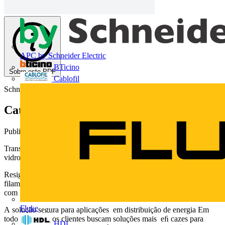
APC by Schneider Electric
BTicino
Sobre este PDF
Cablofil
Schneider Electric
Catálogo Transformadores: Resiglas
Publicado: 4 de junho de 2014
· Categoria: Catálogos
Transformador encapsulado em resina epóxi reforçado com fibra de
vidro até 25MVA - 36,2kV
Resiglas Transformador a seco reforçado com
filamentos de fibra de vidro contínua © erik degr aa f - F ot olia.
com
Fluke
A solução segura para aplicações em distribuição de energia Em
todo o mundo, os clientes buscam soluções mais eﬁ cazes para
HDL