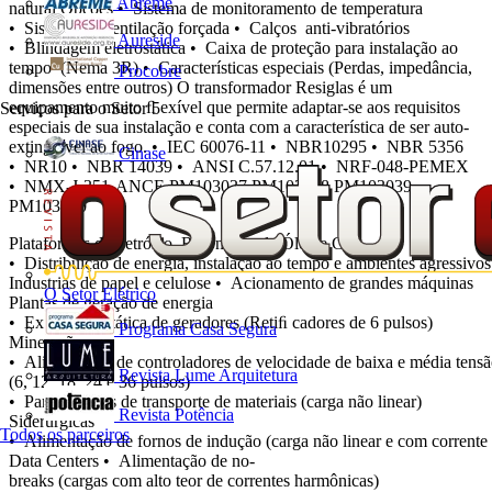
Abreme
natural Opções • Sistema de monitoramento de temperatura
• Sistema de ventilação forçada • Calços anti-vibratórios
Aureside
• Blindagem eletrostática • Caixa de proteção para instalação ao
tempo (Nema 3R) • Características especiais (Perdas, impedância,
Procobre
dimensões entre outros) O transformador Resiglas é um
equipamento muito ﬂ exível que permite adaptar-se aos requisitos
Serviços para o Setor
5
especiais de sua instalação e conta com a característica de ser auto-
extinguível ao fogo. • IEC 60076-11 • NBR10295 • NBR 5356
Cinase
• NR10 • NBR 14039 • ANSI C.57.12.01 • NRF-048-PEMEX
• NMX-J-351-ANCE PM103037 PM103038 PM103039
PM103040
Plataformas de Petróleo, Reﬁ narias de Óleo e Gás
• Distribuição de energia, instalação ao tempo e ambientes agressivos
Industrias de papel e celulose • Acionamento de grandes máquinas
O Setor Elétrico
Plantas de geração de energia
• Excitação estática de geradores (Retiﬁ cadores de 6 pulsos)
Programa Casa Segura
Mineração
• Alimentação de controladores de velocidade de baixa e média tens
Revista Lume Arquitetura
(6, 12, 18, 24 e 36 pulsos)
• Para sistemas de transporte de materiais (carga não linear)
Revista Potência
Siderúrgicas
Todos os parceiros
• Alimentação de fornos de indução (carga não linear e com corrente
Data Centers • Alimentação de no-
breaks (cargas com alto teor de correntes harmônicas)