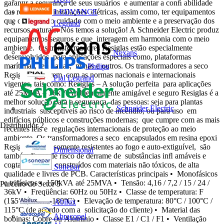
garantir a segurança de seus usuários e aumentar a conﬁ abilidade
LEDVANCE
das redes e das instalações elétricas, assim como, ter equipamentos
que ofereçam o cuidado com o meio ambiente e a preservação dos
Legrand
recursos naturais. Nós temos a solução! A Schneider Electric produz
equipamentos seguros e que interagem em harmonia com o meio
ambiente. Os transformadores Resiglas estão especialmente
Nexans
desenvolvidos para aplicações especiais como, plataformas
marítimas, reﬁ narias, minas e outros. Os transformadores a seco
Philips
Resiglas cumprem com as normas nacionais e internacionais
Pial Legrand
vigentes, tais como: Resiglas – A solução perfeita para aplicações
até 25MVA – 36kV Ambientalmente amigável e seguro Resiglas é a
melhor solução para a segurança das pessoas: seja para plantas
Schneider Electric
industriais susceptíveis ao risco de incêndio, ou para uso em
edifícios públicos e construções modernas; que cumpre com as mais
Distribuidor
2
recentes leis e regulações internacionais de proteção ao meio
ambiente. Os transformadores a seco encapsulados em resina epoxi
Resiglas não é somente resistentes ao fogo e auto-extiguível, são
Dimensional
também livres de risco de derrame de substâncias inﬂ amáveis e
contaminantes, construídos com materiais não tóxicos, de alta
Sonepar
qualidade e livres de PCB. Características principais • Monofásicos
e trifásicos • 150kVA até 25MVA • Tensão: 4,16 / 7,2 / 15 / 24 /
Parceiro do Setor
5
36kV • Freqüência: 60Hz ou 50Hz • Classe de temperatura: F
(155°C) ou H (180°C) • Elevação de temperatura: 80°C / 100°C /
Abilux
115°C (de acordo com a solicitação do cliente) • Material das
Abracopel
bobinas: Cobre ou Aluminio • Classe E1 / C1 / F1 • Ventilação