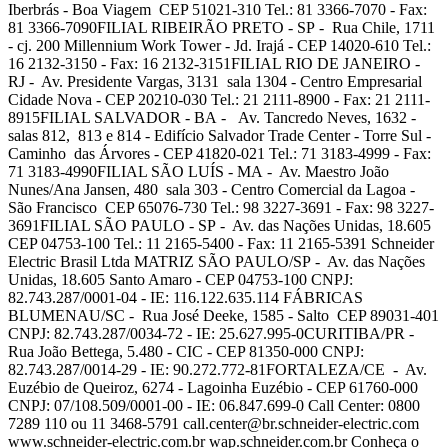
Iberbrás - Boa Viagem CEP 51021-310 Tel.: 81 3366-7070 - Fax:
81 3366-7090FILIAL RIBEIRÃO PRETO - SP - Rua Chile, 1711
- cj. 200 Millennium Work Tower - Jd. Irajá - CEP 14020-610 Tel.:
16 2132-3150 - Fax: 16 2132-3151FILIAL RIO DE JANEIRO -
RJ - Av. Presidente Vargas, 3131 sala 1304 - Centro Empresarial
Cidade Nova - CEP 20210-030 Tel.: 21 2111-8900 - Fax: 21 2111-
8915FILIAL SALVADOR - BA - Av. Tancredo Neves, 1632 -
salas 812, 813 e 814 - Edifício Salvador Trade Center - Torre Sul -
Caminho das Árvores - CEP 41820-021 Tel.: 71 3183-4999 - Fax:
71 3183-4990FILIAL SÃO LUÍS - MA - Av. Maestro João
Nunes/Ana Jansen, 480 sala 303 - Centro Comercial da Lagoa -
São Francisco CEP 65076-730 Tel.: 98 3227-3691 - Fax: 98 3227-
3691FILIAL SÃO PAULO - SP - Av. das Nações Unidas, 18.605
CEP 04753-100 Tel.: 11 2165-5400 - Fax: 11 2165-5391 Schneider
Electric Brasil Ltda MATRIZ SÃO PAULO/SP - Av. das Nações
Unidas, 18.605 Santo Amaro - CEP 04753-100 CNPJ:
82.743.287/0001-04 - IE: 116.122.635.114 FÁBRICAS
BLUMENAU/SC - Rua José Deeke, 1585 - Salto CEP 89031-401
CNPJ: 82.743.287/0034-72 - IE: 25.627.995-0CURITIBA/PR -
Rua João Bettega, 5.480 - CIC - CEP 81350-000 CNPJ:
82.743.287/0014-29 - IE: 90.272.772-81FORTALEZA/CE - Av.
Euzébio de Queiroz, 6274 - Lagoinha Euzébio - CEP 61760-000
CNPJ: 07/108.509/0001-00 - IE: 06.847.699-0 Call Center: 0800
7289 110 ou 11 3468-5791
call.center@br.schneider-electric.com
www.schneider-electric.com.br wap.schneider.com.br Conheça o