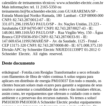
calendário de treinamentos técnicos: www.schneider-electric.com.br
Mais informações: tel. 11 2165-5350 ou
treinamento.br@br.schneider-electric.com
GUARAREMA/SP -
Estrada Municipal Noriko Hamada, 180 Lambari - CEP 08900-000
CNPJ: 82.743.287/0012-67 - IE:
331.071.296.119SÃO PAULO/SP - Av. Nações Unidas, 23.223 -
Jurubatuba CEP 04795-907 CNPJ: 82.743.287/0027-43 - IE:
148.061.989.116SÃO PAULO/SP - Rua Virgílio Wey, 150 - Água
Branca CEP 05036-050 CNPJ: 82.743.287/0033-91 - IE:
147.669.654.119SUMARÉ/SP - Av. da Saudade, 1125 - Frutal -
CEP 13171-320 CNPJ: 82.743.287/0008-80 - IE: 671.008.375.110
Divisão APC by Schneider Electric NRJED311339PT 01-2012 ©
Schneider Electric. All rights reserved.
Deste documento
erikdegraaf - Fotolia.com Resiglas Transformador a seco reforado
com filamentos de fibra de vidro contnua A soluo segura para
aplicaes em distribuio de energia PM103037 Em todo o mundo, os
clientes buscam solues mais ecazes para garantir a segurana de seus
usurios e aumentar a conabilidade das redes e das instalaes eltricas,
assim como, ter equipamentos que ofeream o cuidado com o meio
ambiente e a preservao dos recursos naturais. Ns temos a soluo!
PM103039 PM103038 A Schneider Electric produz equipamentos