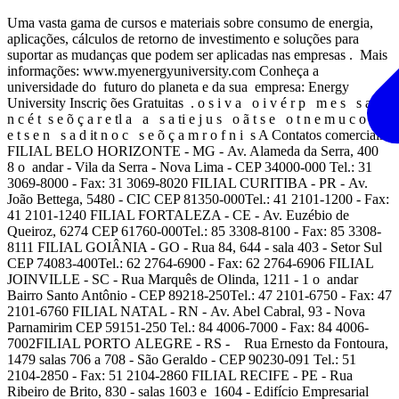
Uma vasta gama de cursos e materiais sobre consumo de energia,
aplicações, cálculos de retorno de investimento e soluções para
suportar as mudanças que podem ser aplicadas nas empresas . Mais
informações: www.myenergyuniversity.com Conheça a
universidade do futuro do planeta e da sua empresa: Energy
University Inscriç ões Gratuitas . o s i v a o i v é r p m e s s a c i
n c é t s e õ ç a r e tl a a s a ti e j u s o ã t s e o t n e m u c o d
e t s e n s a d it n o c s e õ ç a m r o f n i s A Contatos comerciais
FILIAL BELO HORIZONTE - MG - Av. Alameda da Serra, 400
8 o andar - Vila da Serra - Nova Lima - CEP 34000-000 Tel.: 31
3069-8000 - Fax: 31 3069-8020 FILIAL CURITIBA - PR - Av.
João Bettega, 5480 - CIC CEP 81350-000Tel.: 41 2101-1200 - Fax:
41 2101-1240 FILIAL FORTALEZA - CE - Av. Euzébio de
Queiroz, 6274 CEP 61760-000Tel.: 85 3308-8100 - Fax: 85 3308-
8111 FILIAL GOIÂNIA - GO - Rua 84, 644 - sala 403 - Setor Sul
CEP 74083-400Tel.: 62 2764-6900 - Fax: 62 2764-6906 FILIAL
JOINVILLE - SC - Rua Marquês de Olinda, 1211 - 1 o andar
Bairro Santo Antônio - CEP 89218-250Tel.: 47 2101-6750 - Fax: 47
2101-6760 FILIAL NATAL - RN - Av. Abel Cabral, 93 - Nova
Parnamirim CEP 59151-250 Tel.: 84 4006-7000 - Fax: 84 4006-
7002FILIAL PORTO ALEGRE - RS - Rua Ernesto da Fontoura,
1479 salas 706 a 708 - São Geraldo - CEP 90230-091 Tel.: 51
2104-2850 - Fax: 51 2104-2860 FILIAL RECIFE - PE - Rua
Ribeiro de Brito, 830 - salas 1603 e 1604 - Edifício Empresarial