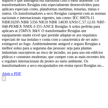
seguros e que interagem em harmonia com o meio ambiente. Os
transformadores Resiglas esto especialmente desenvolvidos para
aplicaes especiais como, plataformas martimas, renarias, minas e
outros. Os transformadores a seco Resiglas cumprem com as normas
nacionais e internacionais vigentes, tais como: IEC 60076-11
NBR10295 NBR 5356 NR10 NBR 14039 ANSI C.57.12.01 NRF-
048-PEMEX NMX-J-351-ANCE Resiglas A soluo perfeita para
aplicaes at 25MVA 36kV O transformador Resiglas um
equipamento muito exvel que permite adaptar-se aos requisitos
especiais de sua instalao e conta com a caracterstica de ser auto-
extinguvel ao fogo. Ambientalmente amigvel e seguro Resiglas a
melhor soluo para a segurana das pessoas: seja para plantas
industriais susceptveis ao risco de incndio, ou para uso em edifcios
pblicos e construes modernas; que cumpre com as mais recentes leis
e regulaes internacionais de proteo ao meio ambiente. Os
transformadores a seco encapsulados em resina epoxi Resiglas no...
Abrir o PDF