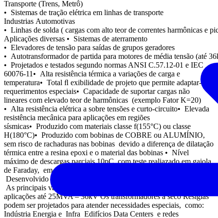
Transporte (Trens, Metrô)
• Sistemas de tração elétrica em linhas de transporte
Industrias Automotivas
• Linhas de solda ( cargas com alto teor de correntes harmônicas e pi
Aplicações diversas • Sistemas de aterramento
• Elevadores de tensão para saídas de grupos geradores
• Autotransformador de partida para motores de média tensão (até 3
• Projetados e testados segundo normas ANSI C.57.12-01 e IEC
60076-11• Alta resistência térmica a variações de carga e
temperatura• Total ﬂ exibilidade de projeto que permite adaptar-se a
requerimentos especiais• Capacidade de suportar cargas não
lineares com elevado teor de harmônicas (exemplo Fator K=20)
• Alta resistência elétrica a sobre tensões e curto-circuito• Elevada
resistência mecânica para aplicações em regiões
sísmicas• Produzido com materiais classe f(155°C) ou classe
H(180°C)• Produzido com bobinas de COBRE ou ALUMÍNIO,
sem risco de rachaduras nas bobinas devido a diferença de dilatação
térmica entre a resina epoxi e o material das bobinas • Nível
máximo de descargas parciais 10pC, com teste realiazado em gaiola
de Faraday, em 100% dos transformadores fabricados. Resiglas –
Desenvolvido para aplicações especiais Resiglas –
As principais vantagens Resiglas – A solução perfeita para
aplicações até 25MVA – 36kV Os transformadores a seco Resiglas
podem ser projetados para atender necessidades especiais, como:
Indústria Energia e Infra Edifícios Data Centers e redes