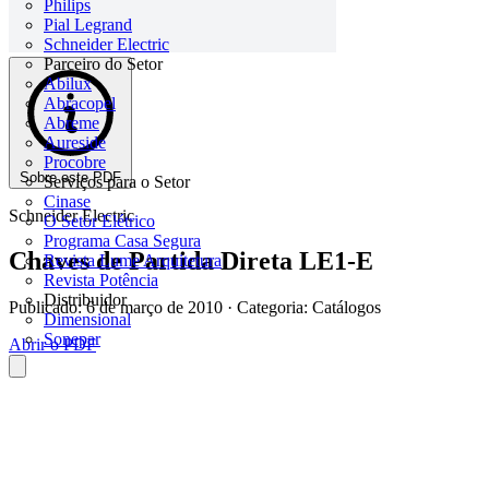
Philips
Pial Legrand
Schneider Electric
Parceiro do Setor
Abilux
Abracopel
Abreme
Aureside
Procobre
Sobre este PDF
Serviços para o Setor
Cinase
Schneider Electric
O Setor Elétrico
Programa Casa Segura
Chaves de Partida Direta LE1-E
Revista Lume Arquitetura
Revista Potência
Distribuidor
Publicado: 6 de março de 2010
· Categoria: Catálogos
Dimensional
Sonepar
Abrir o PDF