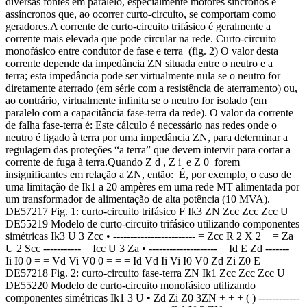
diversas fontes em paralelo, especialmente motores síncronos e
assíncronos que, ao ocorrer curto-circuito, se comportam como
geradores.A corrente de curto-circuito trifásico é geralmente a
corrente mais elevada que pode circular na rede. Curto-circuito
monofásico entre condutor de fase e terra (fig. 2) O valor desta
corrente depende da impedância ZN situada entre o neutro e a
terra; esta impedância pode ser virtualmente nula se o neutro for
diretamente aterrado (em série com a resistência de aterramento) ou,
ao contrário, virtualmente infinita se o neutro for isolado (em
paralelo com a capacitância fase-terra da rede). O valor da corrente
de falha fase-terra é: Este cálculo é necessário nas redes onde o
neutro é ligado à terra por uma impedância ZN, para determinar a
regulagem das proteções “a terra” que devem intervir para cortar a
corrente de fuga à terra.Quando Z d , Z i e Z 0 forem
insignificantes em relação a ZN, então: É, por exemplo, o caso de
uma limitação de Ik1 a 20 ampères em uma rede MT alimentada por
um transformador de alimentação de alta potência (10 MVA).
DE57217 Fig. 1: curto-circuito trifásico F Ik3 ZN Zcc Zcc Zcc U
DE55219 Modelo de curto-circuito trifásico utilizando componentes
simétricas Ik3 U 3 Zcc • ------------------------ = Zcc R 2 X 2 + = Za
U 2 Scc ----------- = Icc U 3 Za • -------------------- = Id E Zd ------- =
Ii I0 0 = = Vd Vi V0 0 = = = Id Vd Ii Vi I0 V0 Zd Zi Z0 E
DE57218 Fig. 2: curto-circuito fase-terra ZN Ik1 Zcc Zcc Zcc U
DE55220 Modelo de curto-circuito monofásico utilizando
componentes simétricas Ik1 3 U • Zd Zi Z0 3ZN + + + ( ) ------------