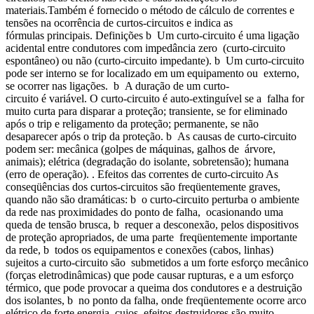
materiais.Também é fornecido o método de cálculo de correntes e
tensões na ocorrência de curtos-circuitos e indica as
fórmulas principais. Definições b Um curto-circuito é uma ligação
acidental entre condutores com impedância zero (curto-circuito
espontâneo) ou não (curto-circuito impedante). b Um curto-circuito
pode ser interno se for localizado em um equipamento ou externo,
se ocorrer nas ligações. b A duração de um curto-
circuito é variável. O curto-circuito é auto-extinguível se a falha for
muito curta para disparar a proteção; transiente, se for eliminado
após o trip e religamento da proteção; permanente, se não
desaparecer após o trip da proteção. b As causas de curto-circuito
podem ser: mecânica (golpes de máquinas, galhos de árvore,
animais); elétrica (degradação do isolante, sobretensão); humana
(erro de operação). . Efeitos das correntes de curto-circuito As
conseqüências dos curtos-circuitos são freqüentemente graves,
quando não são dramáticas: b o curto-circuito perturba o ambiente
da rede nas proximidades do ponto de falha, ocasionando uma
queda de tensão brusca, b requer a desconexão, pelos dispositivos
de proteção apropriados, de uma parte freqüentemente importante
da rede, b todos os equipamentos e conexões (cabos, linhas)
sujeitos a curto-circuito são submetidos a um forte esforço mecânico
(forças eletrodinâmicas) que pode causar rupturas, e a um esforço
térmico, que pode provocar a queima dos condutores e a destruição
dos isolantes, b no ponto da falha, onde freqüentemente ocorre arco
elétrico de forte energia, cujos efeitos destruidores são muito