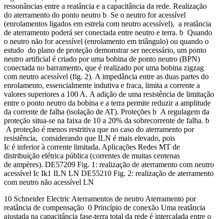
ressonâncias entre a reatância e a capacitância da rede. Realização
do aterramento do ponto neutro b Se o neutro for acessível
(enrolamentos ligados em estrela com neutro acessível), a reatância
de aterramento poderá ser conectada entre neutro e terra. b Quando
o neutro não for acessível (enrolamento em triângulo) ou quando o
estudo do plano de proteção demonstrar ser necessário, um ponto
neutro artificial é criado por uma bobina de ponto neutro (BPN)
conectada no barramento, que é realizado por uma bobina zigzag
com neutro acessível (fig. 2). A impedância entre as duas partes do
enrolamento, essencialmente indutiva e fraca, limita a corrente a
valores superiores a 100 A. A adição de uma resistência de limitação
entre o ponto neutro da bobina e a terra permite reduzir a amplitude
da corrente de falha (isolação de AT). Proteções b A regulagem da
proteção situa-se na faixa de 10 a 20% da sobrecorrente de falha. b
A proteção é menos restritiva que no caso do aterramento por
resistência, considerando que ILN é mais elevado, pois
Ic é inferior à corrente limitada. Aplicações Redes MT de
distribuição elétrica pública (correntes de muitas centenas
de ampères). DE57209 Fig. 1: realização de aterramento com neutro
acessível Ic Ik1 ILN LN DE55210 Fig. 2: realização de aterramento
com neutro não acessível LN
10 Schneider Electric Aterramentos de neutro Aterramento por
reatância de compensação 0 Princípio de conexão Uma reatância
ajustada na capacitância fase-terra total da rede é intercalada entre o