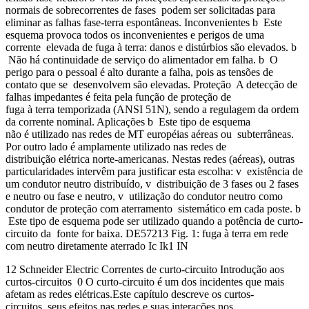
normais de sobrecorrentes de fases podem ser solicitadas para
eliminar as falhas fase-terra espontâneas. Inconvenientes b Este
esquema provoca todos os inconvenientes e perigos de uma
corrente elevada de fuga à terra: danos e distúrbios são elevados. b
Não há continuidade de serviço do alimentador em falha. b O
perigo para o pessoal é alto durante a falha, pois as tensões de
contato que se desenvolvem são elevadas. Proteção A detecção de
falhas impedantes é feita pela função de proteção de
fuga à terra temporizada (ANSI 51N), sendo a regulagem da ordem
da corrente nominal. Aplicações b Este tipo de esquema
não é utilizado nas redes de MT européias aéreas ou subterrâneas.
Por outro lado é amplamente utilizado nas redes de
distribuição elétrica norte-americanas. Nestas redes (aéreas), outras
particularidades intervêm para justificar esta escolha: v existência de
um condutor neutro distribuído, v distribuição de 3 fases ou 2 fases
e neutro ou fase e neutro, v utilização do condutor neutro como
condutor de proteção com aterramento sistemático em cada poste. b
Este tipo de esquema pode ser utilizado quando a potência de curto-
circuito da fonte for baixa. DE57213 Fig. 1: fuga à terra em rede
com neutro diretamente aterrado Ic Ik1 IN
12 Schneider Electric Correntes de curto-circuito Introdução aos
curtos-circuitos 0 O curto-circuito é um dos incidentes que mais
afetam as redes elétricas.Este capítulo descreve os curtos-
circuitos, seus efeitos nas redes e suas interações nos