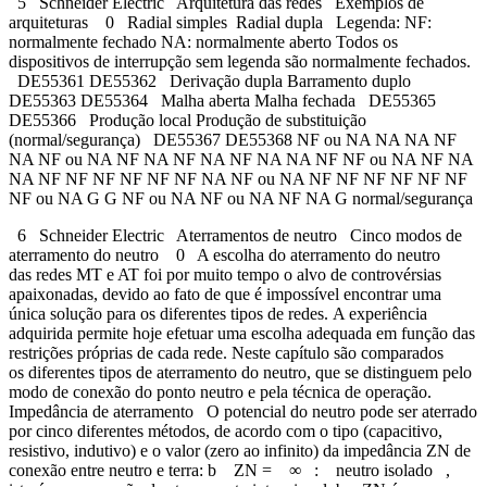
5 Schneider Electric Arquitetura das redes Exemplos de
arquiteturas 0 Radial simples Radial dupla Legenda: NF:
normalmente fechado NA: normalmente aberto Todos os
dispositivos de interrupção sem legenda são normalmente fechados.
DE55361 DE55362 Derivação dupla Barramento duplo
DE55363 DE55364 Malha aberta Malha fechada DE55365
DE55366 Produção local Produção de substituição
(normal/segurança) DE55367 DE55368 NF ou NA NA NA NF
NA NF ou NA NF NA NF NA NF NA NA NF NF ou NA NF NA
NA NF NF NF NF NF NF NA NF ou NA NF NF NF NF NF NF
NF ou NA G G NF ou NA NF ou NA NF NA G normal/segurança
6 Schneider Electric Aterramentos de neutro Cinco modos de
aterramento do neutro 0 A escolha do aterramento do neutro
das redes MT e AT foi por muito tempo o alvo de controvérsias
apaixonadas, devido ao fato de que é impossível encontrar uma
única solução para os diferentes tipos de redes. A experiência
adquirida permite hoje efetuar uma escolha adequada em função das
restrições próprias de cada rede. Neste capítulo são comparados
os diferentes tipos de aterramento do neutro, que se distinguem pelo
modo de conexão do ponto neutro e pela técnica de operação.
Impedância de aterramento O potencial do neutro pode ser aterrado
por cinco diferentes métodos, de acordo com o tipo (capacitivo,
resistivo, indutivo) e o valor (zero ao infinito) da impedância ZN de
conexão entre neutro e terra: b ZN = ∞ : neutro isolado ,