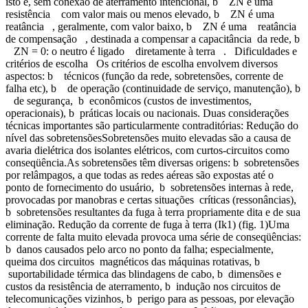
isto é, sem conexão de aterramento intencional, b ZN é uma
resistência com valor mais ou menos elevado, b ZN é uma
reatância , geralmente, com valor baixo, b ZN é uma reatância
de compensação , destinada a compensar a capacitância da rede, b
ZN = 0: o neutro é ligado diretamente à terra . Dificuldades e
critérios de escolha Os critérios de escolha envolvem diversos
aspectos: b técnicos (função da rede, sobretensões, corrente de
falha etc), b de operação (continuidade de serviço, manutenção), b
de segurança, b econômicos (custos de investimentos,
operacionais), b práticas locais ou nacionais. Duas considerações
técnicas importantes são particularmente contraditórias: Redução do
nível das sobretensõesSobretensões muito elevadas são a causa de
avaria dielétrica dos isolantes elétricos, com curtos-circuitos como
conseqüência.As sobretensões têm diversas origens: b sobretensões
por relâmpagos, a que todas as redes aéreas são expostas até o
ponto de fornecimento do usuário, b sobretensões internas à rede,
provocadas por manobras e certas situações críticas (ressonâncias),
b sobretensões resultantes da fuga à terra propriamente dita e de sua
eliminação. Redução da corrente de fuga à terra (Ik1) (fig. 1)Uma
corrente de falta muito elevada provoca uma série de conseqüências:
b danos causados pelo arco no ponto da falha; especialmente,
queima dos circuitos magnéticos das máquinas rotativas, b
suportabilidade térmica das blindagens de cabo, b dimensões e
custos da resistência de aterramento, b indução nos circuitos de
telecomunicações vizinhos, b perigo para as pessoas, por elevação