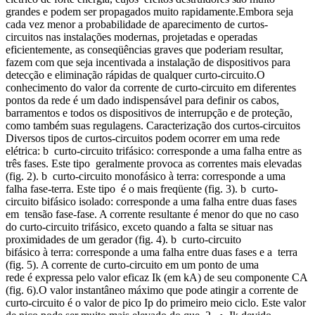
grandes e podem ser propagados muito rapidamente.Embora seja
cada vez menor a probabilidade de aparecimento de curtos-
circuitos nas instalações modernas, projetadas e operadas
eficientemente, as conseqüências graves que poderiam resultar,
fazem com que seja incentivada a instalação de dispositivos para
detecção e eliminação rápidas de qualquer curto-circuito.O
conhecimento do valor da corrente de curto-circuito em diferentes
pontos da rede é um dado indispensável para definir os cabos,
barramentos e todos os dispositivos de interrupção e de proteção,
como também suas regulagens. Caracterização dos curtos-circuitos
Diversos tipos de curtos-circuitos podem ocorrer em uma rede
elétrica: b curto-circuito trifásico: corresponde a uma falha entre as
três fases. Este tipo geralmente provoca as correntes mais elevadas
(fig. 2). b curto-circuito monofásico à terra: corresponde a uma
falha fase-terra. Este tipo é o mais freqüente (fig. 3). b curto-
circuito bifásico isolado: corresponde a uma falha entre duas fases
em tensão fase-fase. A corrente resultante é menor do que no caso
do curto-circuito trifásico, exceto quando a falta se situar nas
proximidades de um gerador (fig. 4). b curto-circuito
bifásico à terra: corresponde a uma falha entre duas fases e a terra
(fig. 5). A corrente de curto-circuito em um ponto de uma
rede é expressa pelo valor eficaz Ik (em kA) de seu componente CA
(fig. 6).O valor instantâneo máximo que pode atingir a corrente de
curto-circuito é o valor de pico Ip do primeiro meio ciclo. Este valor