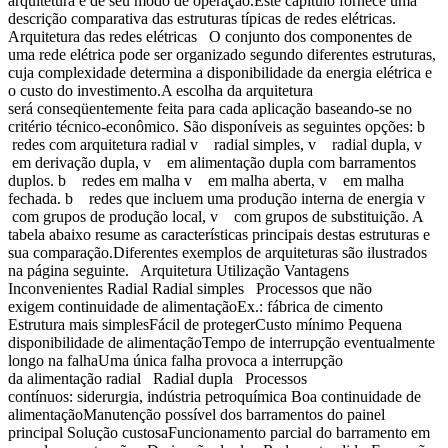
arquitetura e de seu modo de operação.Este capítulo fornece uma
descrição comparativa das estruturas típicas de redes elétricas.
Arquitetura das redes elétricas O conjunto dos componentes de
uma rede elétrica pode ser organizado segundo diferentes estruturas,
cuja complexidade determina a disponibilidade da energia elétrica e
o custo do investimento.A escolha da arquitetura
será conseqüentemente feita para cada aplicação baseando-se no
critério técnico-econômico. São disponíveis as seguintes opções: b
redes com arquitetura radial v radial simples, v radial dupla, v
em derivação dupla, v em alimentação dupla com barramentos
duplos. b redes em malha v em malha aberta, v em malha
fechada. b redes que incluem uma produção interna de energia v
com grupos de produção local, v com grupos de substituição. A
tabela abaixo resume as características principais destas estruturas e
sua comparação.Diferentes exemplos de arquiteturas são ilustrados
na página seguinte. Arquitetura Utilização Vantagens
Inconvenientes Radial Radial simples Processos que não
exigem continuidade de alimentaçãoEx.: fábrica de cimento
Estrutura mais simplesFácil de protegerCusto mínimo Pequena
disponibilidade de alimentaçãoTempo de interrupção eventualmente
longo na falhaUma única falha provoca a interrupção
da alimentação radial Radial dupla Processos
contínuos: siderurgia, indústria petroquímica Boa continuidade de
alimentaçãoManutenção possível dos barramentos do painel
principal Solução custosaFuncionamento parcial do barramento em