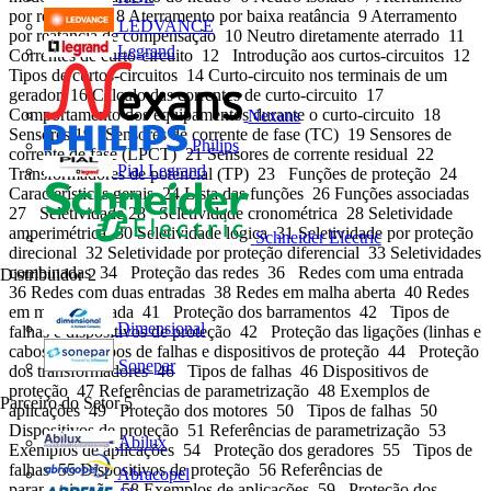
por resistência 8 Aterramento por baixa reatância 9 Aterramento
LEDVANCE
por reatância de compensação 10 Neutro diretamente aterrado 11
Legrand
Correntes de curto-circuito 12 Introdução aos curtos-circuitos 12
Tipos de curtos-circuitos 14 Curto-circuito nos terminais de um
gerador 16 Cálculo das correntes de curto-circuito 17
Comportamento dos equipamentos durante o curto-circuito 18
Nexans
Sensores 19 Sensores de corrente de fase (TC) 19 Sensores de
Philips
corrente de fase (LPCT) 21 Sensores de corrente residual 22
Pial Legrand
Transformadores de potencial (TP) 23 Funções de proteção 24
Características gerais 24 Lista das funções 26 Funções associadas
27 Seletividade 28 Seletividade cronométrica 28 Seletividade
amperimétrica 30 Seletividade lógica 31 Seletividade por proteção
Schneider Electric
direcional 32 Seletividade por proteção diferencial 33 Seletividades
combinadas 34 Proteção das redes 36 Redes com uma entrada
Distribuidor
2
36 Redes com duas entradas 38 Redes em malha aberta 40 Redes
em malha fechada 41 Proteção dos barramentos 42 Tipos de
Dimensional
falhas e dispositivos de proteção 42 Proteção das ligações (linhas e
cabos) 44 Tipos de falhas e dispositivos de proteção 44 Proteção
Sonepar
dos transformadores 46 Tipos de falhas 46 Dispositivos de
proteção 47 Referências de parametrização 48 Exemplos de
Parceiro do Setor
5
aplicações 49 Proteção dos motores 50 Tipos de falhas 50
Dispositivos de proteção 51 Referências de parametrização 53
Abilux
Exemplos de aplicações 54 Proteção dos geradores 55 Tipos de
falhas 55 Dispositivos de proteção 56 Referências de
Abracopel
parametrização 58 Exemplos de aplicações 59 Proteção dos