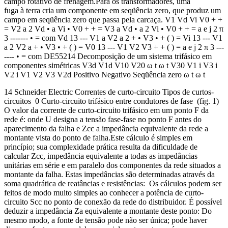
campo rotativo de frenagem.Para os transformadores, uma
fuga à terra cria um componente em seqüência zero, que produz um
campo em seqüência zero que passa pela carcaça. V1 Vd Vi V0 + +
= V2 a 2 Vd • a Vi • V0 + + = V3 a Vd • a 2 Vi • V0 + + = a e j 2 π
3 ------- • = com Vd 13 --- V1 a V2 a 2 + • V3 • + ( ) = Vi 13 --- V1
a 2 V2 a + • V3 • + ( ) = V0 13 --- V1 V2 V3 + + ( ) = a e j 2 π 3 ---
---- • = com DE55214 Decomposição de um sistema trifásico em
componentes simétricas V3d V1d V10 V20 ω t ω t V30 V1 i V3 i
V2 i V1 V2 V3 V2d Positivo Negativo Seqüência zero ω t ω t
14 Schneider Electric Correntes de curto-circuito Tipos de curtos-
circuitos 0 Curto-circuito trifásico entre condutores de fase (fig. 1)
O valor da corrente de curto-circuito trifásico em um ponto F da
rede é: onde U designa a tensão fase-fase no ponto F antes do
aparecimento da falha e Zcc a impedância equivalente da rede a
montante vista do ponto de falha.Este cálculo é simples em
princípio; sua complexidade prática resulta da dificuldade de
calcular Zcc, impedância equivalente a todas as impedâncias
unitárias em série e em paralelo dos componentes da rede situados a
montante da falha. Estas impedâncias são determinadas através da
soma quadrática de reatâncias e resistências: Os cálculos podem ser
feitos de modo muito simples ao conhecer a potência de curto-
circuito Scc no ponto de conexão da rede do distribuidor. É possível
deduzir a impedância Za equivalente a montante deste ponto: Do
mesmo modo, a fonte de tensão pode não ser única; pode haver