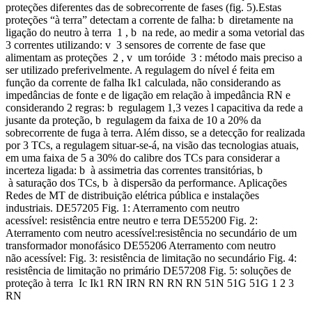
proteções diferentes das de sobrecorrente de fases (fig. 5).Estas
proteções “à terra” detectam a corrente de falha: b diretamente na
ligação do neutro à terra 1 , b na rede, ao medir a soma vetorial das
3 correntes utilizando: v 3 sensores de corrente de fase que
alimentam as proteções 2 , v um toróide 3 : método mais preciso a
ser utilizado preferivelmente. A regulagem do nível é feita em
função da corrente de falha Ik1 calculada, não considerando as
impedâncias de fonte e de ligação em relação à impedância RN e
considerando 2 regras: b regulagem 1,3 vezes l capacitiva da rede a
jusante da proteção, b regulagem da faixa de 10 a 20% da
sobrecorrente de fuga à terra. Além disso, se a detecção for realizada
por 3 TCs, a regulagem situar-se-á, na visão das tecnologias atuais,
em uma faixa de 5 a 30% do calibre dos TCs para considerar a
incerteza ligada: b à assimetria das correntes transitórias, b
à saturação dos TCs, b à dispersão da performance. Aplicações
Redes de MT de distribuição elétrica pública e instalações
industriais. DE57205 Fig. 1: Aterramento com neutro
acessível: resistência entre neutro e terra DE55200 Fig. 2:
Aterramento com neutro acessível:resistência no secundário de um
transformador monofásico DE55206 Aterramento com neutro
não acessível: Fig. 3: resistência de limitação no secundário Fig. 4:
resistência de limitação no primário DE57208 Fig. 5: soluções de
proteção à terra Ic Ik1 RN IRN RN RN RN 51N 51G 51G 1 2 3
RN