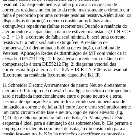
residual. Conseqüentemente, a falha provoca a circulação de
correntes residuais no conjunto da rede, mas somente o circuito em
falha é percorrido por uma corrente residual resistiva.Além disso, os
dispositivos de proteção devem considerar as falhas auto-
extinguíveis repetitivas (falhas recorrentes).Quando a reatância do
aterramento e a capacitância da rede estiverem ajustadas(3 LN • C •
ω 2 = 1) b a corrente de falha será mínima, b será uma corrente
resistiva, b a falha será auto-extinguível. A reatância de
compensação é denominada bobina de extinção, ou bobina de
Petersen. Aplicação Redes de distribuição de MT com valor de Ic
elevado. DE57211 Fig. 1: fuga à terra em rede com reatância de
compensação à terra DE55212 Fig. 2: diagrama vetorial das
correntes na fuga à terra Ic Ik1 ILN + IR R LN V0tensão residual
ILcorrente na reatância Iccorrente capacitiva Ik1 IR
11 Schneider Electric Aterramentos de neutro Neutro diretamente
aterrado 0 Princípio de conexão Uma ligação elétrica de impedância
zero é realizada intencionalmente entre o ponto neutro e a terra.
Técnica de operação Se o neutro for aterrado sem impedância de
limitação, a corrente de falha Ik1 entre fase e terra será praticamente
um curto-circuito entre fase e neutro, logo de valor elevado (fig.
1).O trip é feito na primeira falha de isolação. Vantagens b Este
esquema é ideal para a eliminação das sobretensões. b Ele permite o
emprego de materiais com nível de isolação dimensionado para a
tensão fase-neutro. b Não há proteções específicas: as proteções