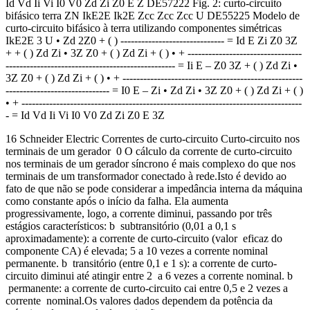
Id Vd Ii Vi I0 V0 Zd Zi Z0 E Z DE57222 Fig. 2: curto-circuito
bifásico terra ZN IkE2E Ik2E Zcc Zcc Zcc U DE55225 Modelo de
curto-circuito bifásico à terra utilizando componentes simétricas
IkE2E 3 U • Zd 2Z0 + ( ) ------------------------------ = Id E Zi Z0 3Z
+ + ( ) Zd Zi • 3Z Z0 + ( ) Zd Zi + ( ) • + ---------------------------------
------------------------------------------------- = Ii E – Z0 3Z + ( ) Zd Zi •
3Z Z0 + ( ) Zd Zi + ( ) • + ----------------------------------------------------
------------------------------ = I0 E – Zi • Zd Zi • 3Z Z0 + ( ) Zd Zi + ( )
• + ---------------------------------------------------------------------------------
- = Id Vd Ii Vi I0 V0 Zd Zi Z0 E 3Z
16 Schneider Electric Correntes de curto-circuito Curto-circuito nos
terminais de um gerador 0 O cálculo da corrente de curto-circuito
nos terminais de um gerador síncrono é mais complexo do que nos
terminais de um transformador conectado à rede.Isto é devido ao
fato de que não se pode considerar a impedância interna da máquina
como constante após o início da falha. Ela aumenta
progressivamente, logo, a corrente diminui, passando por três
estágios característicos: b subtransitório (0,01 a 0,1 s
aproximadamente): a corrente de curto-circuito (valor eficaz do
componente CA) é elevada; 5 a 10 vezes a corrente nominal
permanente. b transitório (entre 0,1 e 1 s): a corrente de curto-
circuito diminui até atingir entre 2 a 6 vezes a corrente nominal. b
permanente: a corrente de curto-circuito cai entre 0,5 e 2 vezes a
corrente nominal.Os valores dados dependem da potência da