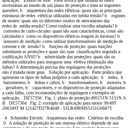
aplicação. Estudo de rede Parte teórica que detalha as bases
necessárias ao estudo de um plano de proteção e trata as seguintes
questões: b arquitetura das redes elétricas: quais são as principais
estruturas de redes elétricas utilizadas em média tensão? b regimes
de neutro: quais são os diferentes modos de aterramento das
redes de média tensão? Como realizar uma escolha adaptada? b
correntes de curto-circuito: quais são suas características, como são
calculadas e como os dispositivos elétricos reagem às mesmas? b
sensores de medição: como utilizar transformadores de medição de
corrente e de tensão? b funções de proteção: quais funções
substituem as proteções e quais são suas classificações segundo a
codificação ANSI? b seletividade das proteções: quais são os
métodos utilizados para assegurar uma efetiva eliminação das
falhas? A determinação precisa das regulagens das proteções
não é tratada neste guia. Solução por aplicação Parte prática que
apresenta os tipos de falhas próprios a cada aplicação: b redes, b
barramentos, b linhas e cabos, b transformadores, b motores, b
geradores, b capacitores, e os dispositivos de proteção adaptados
a cada falha, com recomendações de regulagem e exemplos de
aplicação. DE57358 Fig. 1: plano de proteção 495151N 5151N A
B DE57304 Fig. 2: exemplo de aplicação para motor 38/49T
266349T M 121427D27R4648 - 51LR49RMS5151G6687T
4 Schneider Electric Arquitetura das redes Critérios de escolha
0 A solução de proteção de um sistema elétrico depende de sua