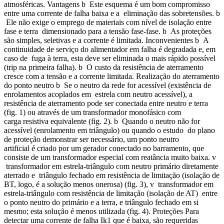
atmosféricas. Vantagens b Este esquema é um bom compromisso
entre uma corrente de falha baixa e a eliminação das sobretensões. b
Ele não exige o emprego de materiais com nível de isolação entre
fase e terra dimensionado para a tensão fase-fase. b As proteções
são simples, seletivas e a corrente é limitada. Inconvenientes b A
continuidade de serviço do alimentador em falha é degradada e, em
caso de fuga à terra, esta deve ser eliminada o mais rápido possível
(trip na primeira falha). b O custo da resistência de aterramento
cresce com a tensão e a corrente limitada. Realização do aterramento
do ponto neutro b Se o neutro da rede for acessível (existência de
enrolamentos acoplados em estrela com neutro acessível), a
resistência de aterramento pode ser conectada entre neutro e terra
(fig. 1) ou através de um transformador monofásico com
carga resistiva equivalente (fig. 2). b Quando o neutro não for
acessível (enrolamento em triângulo) ou quando o estudo do plano
de proteção demonstrar ser necessário, um ponto neutro
artificial é criado por um gerador conectado no barramento, que
consiste de um transformador especial com reatância muito baixa. v
transformador em estrela-triângulo com neutro primário diretamente
aterrado e triângulo fechado em resistência de limitação (isolação de
BT, logo, é a solução menos onerosa) (fig. 3), v transformador em
estrela-triângulo com resistência de limitação (isolação de AT) entre
o ponto neutro do primário e a terra, e triângulo fechado em si
mesmo; esta solução é menos utilizada (fig. 4). Proteções Para
detectar uma corrente de falha Ik1 que é baixa, são requeridas