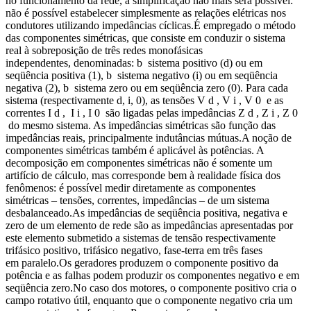
no funcionamento da rede, a simplificação não mais será possível:
não é possível estabelecer simplesmente as relações elétricas nos
condutores utilizando impedâncias cíclicas.É empregado o método
das componentes simétricas, que consiste em conduzir o sistema
real à sobreposição de três redes monofásicas
independentes, denominadas: b sistema positivo (d) ou em
seqüência positiva (1), b sistema negativo (i) ou em seqüência
negativa (2), b sistema zero ou em seqüência zero (0). Para cada
sistema (respectivamente d, i, 0), as tensões V d , V i , V 0 e as
correntes I d , I i , I 0 são ligadas pelas impedâncias Z d , Z i , Z 0
do mesmo sistema. As impedâncias simétricas são função das
impedâncias reais, principalmente indutâncias mútuas.A noção de
componentes simétricas também é aplicável às potências. A
decomposição em componentes simétricas não é somente um
artifício de cálculo, mas corresponde bem à realidade física dos
fenômenos: é possível medir diretamente as componentes
simétricas – tensões, correntes, impedâncias – de um sistema
desbalanceado.As impedâncias de seqüência positiva, negativa e
zero de um elemento de rede são as impedâncias apresentadas por
este elemento submetido a sistemas de tensão respectivamente
trifásico positivo, trifásico negativo, fase-terra em três fases
em paralelo.Os geradores produzem o componente positivo da
potência e as falhas podem produzir os componentes negativo e em
seqüência zero.No caso dos motores, o componente positivo cria o
campo rotativo útil, enquanto que o componente negativo cria um