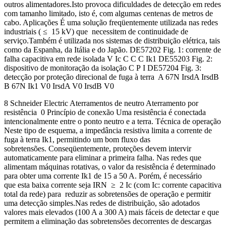
outros alimentadores.Isto provoca dificuldades de detecção em redes
com tamanho limitado, isto é, com algumas centenas de metros de
cabo. Aplicações É uma solução freqüentemente utilizada nas redes
industriais ( ≤ 15 kV) que necessitem de continuidade de
serviço.Também é utilizada nos sistemas de distribuição elétrica, tais
como da Espanha, da Itália e do Japão. DE57202 Fig. 1: corrente de
falha capacitiva em rede isolada V Ic C C C Ik1 DE55203 Fig. 2:
dispositivo de monitoração da isolação C P I DE57204 Fig. 3:
detecção por proteção direcional de fuga à terra A 67N IrsdA IrsdB
B 67N Ik1 V0 IrsdA V0 IrsdB V0
8 Schneider Electric Aterramentos de neutro Aterramento por
resistência 0 Princípio de conexão Uma resistência é conectada
intencionalmente entre o ponto neutro e a terra. Técnica de operação
Neste tipo de esquema, a impedância resistiva limita a corrente de
fuga à terra Ik1, permitindo um bom fluxo das
sobretensões. Conseqüentemente, proteções devem intervir
automaticamente para eliminar a primeira falha. Nas redes que
alimentam máquinas rotativas, o valor da resistência é determinado
para obter uma corrente Ik1 de 15 a 50 A. Porém, é necessário
que esta baixa corrente seja IRN ≥ 2 Ic (com Ic: corrente capacitiva
total da rede) para reduzir as sobretensões de operação e permitir
uma detecção simples.Nas redes de distribuição, são adotados
valores mais elevados (100 A a 300 A) mais fáceis de detectar e que
permitem a eliminação das sobretensões decorrentes de descargas