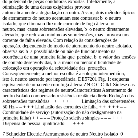
do potencial de peças condutoras expostas. Infelizmente, a
otimização de uma destas exigências provoca
automaticamente a degradação da outra. Assim, dois métodos típicos
de aterramento do neutro acentuam este contraste: b o neutro
isolado, que elimina o fluxo de corrente de fuga à terra no
neutro, mas causa sobretensões elevadas, b o neutro diretamente
aterrado, que reduz ao mínimo as sobretensões, mas provoca uma
corrente de falha elevada. Com relação às considerações de
operação, dependendo do modo de aterramento do neutro adotado,
observa-se: b a possibilidade ou não de funcionamento na
ocorrência de uma primeira falha que persiste, b o valor das tensões
de contato desenvolvidas, b a maior ou menor dificuldade de
colocação em operação da seletividade das proteções.
Conseqüentemente, a melhor escolha é a solução intermediária,
isto é, neutro aterrado por impedância. DE57201 Fig. 1: esquema
equivalente de uma rede com fuga à terra ZN C C C Ik1 Síntese das
características dos regimes de neutroCaracterísticas Aterramento de
neutro isolado compensado resistência reatância direto Redução das
sobretensões transitórias – + – + + – + + Limitação das sobretensões
50 Hz – – + + + Limitação das correntes de falha + + + + + – –
Continuidade de serviço (autorização do não desligamento na
primeira falha) + + – – – Proteção seletiva simples – – – + + +
Dispensa de pessoal qualificado – – + + +
7 Schneider Electric Aterramentos de neutro Neutro isolado 0