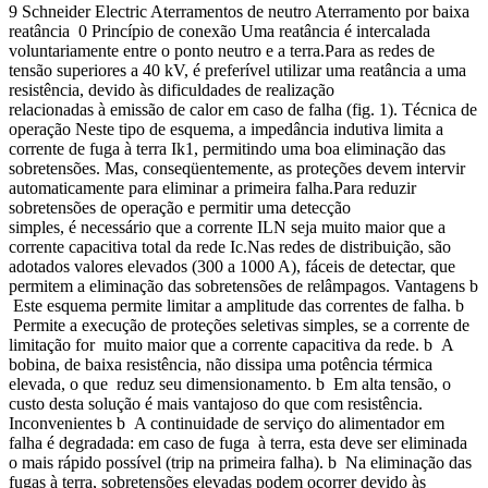
9 Schneider Electric Aterramentos de neutro Aterramento por baixa
reatância 0 Princípio de conexão Uma reatância é intercalada
voluntariamente entre o ponto neutro e a terra.Para as redes de
tensão superiores a 40 kV, é preferível utilizar uma reatância a uma
resistência, devido às dificuldades de realização
relacionadas à emissão de calor em caso de falha (fig. 1). Técnica de
operação Neste tipo de esquema, a impedância indutiva limita a
corrente de fuga à terra Ik1, permitindo uma boa eliminação das
sobretensões. Mas, conseqüentemente, as proteções devem intervir
automaticamente para eliminar a primeira falha.Para reduzir
sobretensões de operação e permitir uma detecção
simples, é necessário que a corrente ILN seja muito maior que a
corrente capacitiva total da rede Ic.Nas redes de distribuição, são
adotados valores elevados (300 a 1000 A), fáceis de detectar, que
permitem a eliminação das sobretensões de relâmpagos. Vantagens b
Este esquema permite limitar a amplitude das correntes de falha. b
Permite a execução de proteções seletivas simples, se a corrente de
limitação for muito maior que a corrente capacitiva da rede. b A
bobina, de baixa resistência, não dissipa uma potência térmica
elevada, o que reduz seu dimensionamento. b Em alta tensão, o
custo desta solução é mais vantajoso do que com resistência.
Inconvenientes b A continuidade de serviço do alimentador em
falha é degradada: em caso de fuga à terra, esta deve ser eliminada
o mais rápido possível (trip na primeira falha). b Na eliminação das
fugas à terra, sobretensões elevadas podem ocorrer devido às