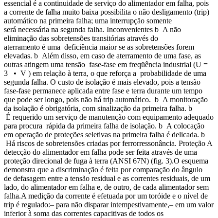
essencial é a continuidade de serviço do alimentador em falha, pois
a corrente de falha muito baixa possibilita o não desligamento (trip)
automático na primeira falha; uma interrupção somente
será necessária na segunda falha. Inconvenientes b A não
eliminação das sobretensões transitórias através do
aterramento é uma deficiência maior se as sobretensões forem
elevadas. b Além disso, em caso de aterramento de uma fase, as
outras atingem uma tensão fase-fase em freqüência industrial (U =
3 • V ) em relação à terra, o que reforça a probabilidade de uma
segunda falha. O custo de isolação é mais elevado, pois a tensão
fase-fase permanece aplicada entre fase e terra durante um tempo
que pode ser longo, pois não há trip automático. b A monitoração
da isolação é obrigatória, com sinalização da primeira falha. b
É requerido um serviço de manutenção com equipamento adequado
para procura rápida da primeira falha de isolação. b A colocação
em operação de proteções seletivas na primeira falha é delicada. b
Há riscos de sobretensões criadas por ferrorressonância. Proteção A
detecção do alimentador em falha pode ser feita através de uma
proteção direcional de fuga à terra (ANSI 67N) (fig. 3).O esquema
demonstra que a discriminação é feita por comparação do ângulo
de defasagem entre a tensão residual e as correntes residuais, de um
lado, do alimentador em falha e, de outro, de cada alimentador sem
falha.A medição da corrente é efetuada por um toróide e o nível de
trip é regulado:– para não disparar intempestivamente,– em um valor
inferior à soma das correntes capacitivas de todos os