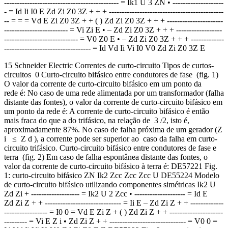
--------------------------------------------- = Ik1 U 3 ZN • --------------------
- = Id Ii I0 E Zd Zi Z0 3Z + + + ---------------------------------------------
-- = = = Vd E Zi Z0 3Z + + ( ) Zd Zi Z0 3Z + + + ----------------------
------------------------- = Vi Zi E • – Zd Zi Z0 3Z + + + ------------------
----------------------------- = V0 Z0 E • – Zd Zi Z0 3Z + + + -------------
---------------------------------- = Id Vd Ii Vi I0 V0 Zd Zi Z0 3Z E
15 Schneider Electric Correntes de curto-circuito Tipos de curtos-
circuitos 0 Curto-circuito bifásico entre condutores de fase (fig. 1)
O valor da corrente de curto-circuito bifásico em um ponto da
rede é: No caso de uma rede alimentada por um transformador (falha
distante das fontes), o valor da corrente de curto-circuito bifásico em
um ponto da rede é: A corrente de curto-circuito bifásico é então
mais fraca do que a do trifásico, na relação de 3 /2, isto é,
aproximadamente 87%. No caso de falha próxima de um gerador (Z
i ≤ Z d ), a corrente pode ser superior ao caso da falha em curto-
circuito trifásico. Curto-circuito bifásico entre condutores de fase e
terra (fig. 2) Em caso de falha espontânea distante das fontes, o
valor da corrente de curto-circuito bifásico à terra é: DE57221 Fig.
1: curto-circuito bifásico ZN Ik2 Zcc Zcc Zcc U DE55224 Modelo
de curto-circuito bifásico utilizando componentes simétricas Ik2 U
Zd Zi + ------------------- = Ik2 U 2 Zcc • -------------------- = Id E
Zd Zi Z + + ------------------------------ = Ii E – Zd Zi Z + + -------------
----------------- = I0 0 = Vd E Zi Z + ( ) Zd Zi Z + + ---------------------
--------- = Vi E Z i • Zd Zi Z + + ------------------------------ = V0 0 =