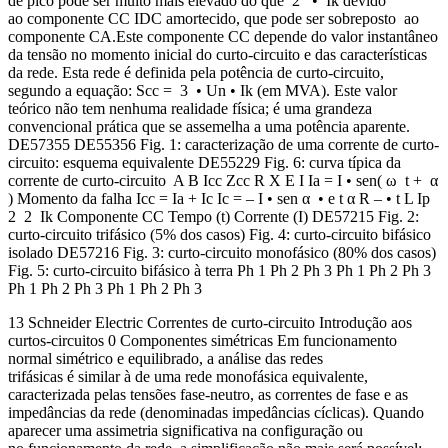
de pico pode ser muito mais elevado do que 2 • Ik devido
ao componente CC IDC amortecido, que pode ser sobreposto ao
componente CA.Este componente CC depende do valor instantâneo
da tensão no momento inicial do curto-circuito e das características
da rede. Esta rede é definida pela potência de curto-circuito,
segundo a equação: Scc = 3 • Un • Ik (em MVA). Este valor
teórico não tem nenhuma realidade física; é uma grandeza
convencional prática que se assemelha a uma potência aparente.
DE57355 DE55356 Fig. 1: caracterização de uma corrente de curto-
circuito: esquema equivalente DE55229 Fig. 6: curva típica da
corrente de curto-circuito A B Icc Zcc R X E I Ia = I • sen( ω t + α
) Momento da falha Icc = Ia + Ic Ic = – I • sen α • e t α R – • t L Ip
2 2 Ik Componente CC Tempo (t) Corrente (I) DE57215 Fig. 2:
curto-circuito trifásico (5% dos casos) Fig. 4: curto-circuito bifásico
isolado DE57216 Fig. 3: curto-circuito monofásico (80% dos casos)
Fig. 5: curto-circuito bifásico à terra Ph 1 Ph 2 Ph 3 Ph 1 Ph 2 Ph 3
Ph 1 Ph 2 Ph 3 Ph 1 Ph 2 Ph 3
13 Schneider Electric Correntes de curto-circuito Introdução aos
curtos-circuitos 0 Componentes simétricas Em funcionamento
normal simétrico e equilibrado, a análise das redes
trifásicas é similar à de uma rede monofásica equivalente,
caracterizada pelas tensões fase-neutro, as correntes de fase e as
impedâncias da rede (denominadas impedâncias cíclicas). Quando
aparecer uma assimetria significativa na configuração ou