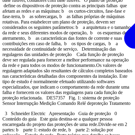
base fusível, contatores com base fusível. O plano de proteção
define os dispositivos de proteção contra as principais falhas que
afetam as redes e as máquinas: b os curtos-circuitos, fase-fase e
fase-terra, b as sobrecargas, b as falhas próprias de máquinas
rotativas. Para estabelecer um plano de proteção, devem ser
considerados os seguintes parâmetros: b a arquitetura e o tamanho
da rede e seus diferentes modos de operação, b os esquemas de
aterramento, b as características das fontes de corrente e suas
contribuições em caso de falha, b os tipos de cargas, b a
necessidade de continuidade de serviço. Determinação das
regulagens das unidades de proteção Cada função de proteção
deve ser regulada para fornecer a melhor performance na operação
da rede e para todos os modos de funcionamento.Os valores de
regulagem adaptados são resultantes de cálculos completos baseados
nas características detalhadas dos componentes da instalação. Este
tipo de estudo é normalmente efetuado utilizando softwares
especializados, que indicam o comportamento da rede durante uma
falha e fornecem os valores das regulagens para cada função de
proteção relacionada. DE57357 Fig. 1: sistema de proteção
Sensor Interrupção Medição Comando Relé deproteção Tratamento
3 Schneider Electric Apresentação Guia de proteção 0
Conteúdo do guia Este guia destina-se a qualquer pessoa
encarregada do projeto das proteções de uma rede.Divide-se em 2
partes: b parte 1: estudo de rede, b parte 2: solução por