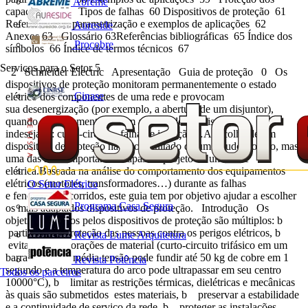
Abreme
capacitores 60 Tipos de falhas 60 Dispositivos de proteção 61
Referências de parametrização e exemplos de aplicações 62
Aureside
Anexos 63 Glossário 63Referências bibliográficas 65 Índice dos
Procobre
símbolos 66 Índice de termos técnicos 67
Serviços para o Setor
5
2 Schneider Electric Apresentação Guia de proteção 0 Os
dispositivos de proteção monitoram permanentemente o estado
Cinase
elétrico dos componentes de uma rede e provocam
sua desenergização (por exemplo, a abertura de um disjuntor),
quando estes elementos forem a causa de um distúrbio
indesejado: curto-circuito, falha de isolação…A escolha de um
dispositivo de proteção não é o resultado de um estudo isolado, mas
uma das mais importantes etapas do projeto de uma rede
elétrica.Baseada na análise do comportamento dos equipamentos
elétricos (motores, transformadores…) durante as falhas
O Setor Elétrico
e fenômenos ocorridos, este guia tem por objetivo ajudar a escolher
Programa Casa Segura
os mais adaptados dispositivos de proteção. Introdução Os
objetivos visados pelos dispositivos de proteção são múltiplos: b
participar na proteção das pessoas contra os perigos elétricos, b
Revista Lume Arquitetura
evitar as deteriorações de material (curto-circuito trifásico em um
barramento de média tensão pode fundir até 50 kg de cobre em 1
Revista Potência
segundo e a temperatura do arco pode ultrapassar em seu centro
Todos os parceiros
10000°C), b limitar as restrições térmicas, dielétricas e mecânicas
às quais são submetidos estes materiais, b preservar a estabilidade
e a continuidade de serviço da rede, b proteger as instalações