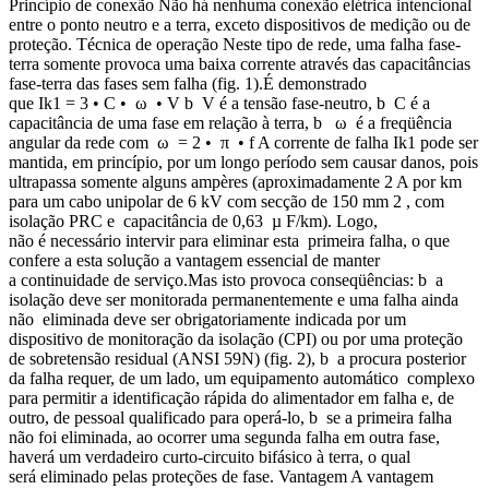
Princípio de conexão Não há nenhuma conexão elétrica intencional
entre o ponto neutro e a terra, exceto dispositivos de medição ou de
proteção. Técnica de operação Neste tipo de rede, uma falha fase-
terra somente provoca uma baixa corrente através das capacitâncias
fase-terra das fases sem falha (fig. 1).É demonstrado
que Ik1 = 3 • C • ω • V b V é a tensão fase-neutro, b C é a
capacitância de uma fase em relação à terra, b ω é a freqüência
angular da rede com ω = 2 • π • f A corrente de falha Ik1 pode ser
mantida, em princípio, por um longo período sem causar danos, pois
ultrapassa somente alguns ampères (aproximadamente 2 A por km
para um cabo unipolar de 6 kV com secção de 150 mm 2 , com
isolação PRC e capacitância de 0,63 µ F/km). Logo,
não é necessário intervir para eliminar esta primeira falha, o que
confere a esta solução a vantagem essencial de manter
a continuidade de serviço.Mas isto provoca conseqüências: b a
isolação deve ser monitorada permanentemente e uma falha ainda
não eliminada deve ser obrigatoriamente indicada por um
dispositivo de monitoração da isolação (CPI) ou por uma proteção
de sobretensão residual (ANSI 59N) (fig. 2), b a procura posterior
da falha requer, de um lado, um equipamento automático complexo
para permitir a identificação rápida do alimentador em falha e, de
outro, de pessoal qualificado para operá-lo, b se a primeira falha
não foi eliminada, ao ocorrer uma segunda falha em outra fase,
haverá um verdadeiro curto-circuito bifásico à terra, o qual
será eliminado pelas proteções de fase. Vantagem A vantagem