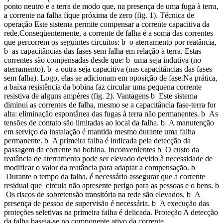
ponto neutro e a terra de modo que, na presença de uma fuga à terra,
a corrente na falha fique próxima de zero (fig. 1). Técnica de
operação Este sistema permite compensar a corrente capacitiva da
rede.Conseqüentemente, a corrente de falha é a soma das correntes
que percorrem os seguintes circuitos: b o aterramento por reatância,
b as capacitâncias das fases sem falha em relação à terra. Estas
correntes são compensadas desde que: b uma seja indutiva (no
aterramento), b a outra seja capacitiva (nas capacitâncias das fases
sem falha). Logo, elas se adicionam em oposição de fase.Na prática,
a baixa resistência da bobina faz circular uma pequena corrente
resistiva de alguns ampères (fig. 2). Vantagens b Este sistema
diminui as correntes de falha, mesmo se a capacitância fase-terra for
alta: eliminação espontânea das fugas à terra não permanentes. b As
tensões de contato são limitadas ao local da falha. b A manutenção
em serviço da instalação é mantida mesmo durante uma falha
permanente. b A primeira falha é indicada pela detecção da
passagem da corrente na bobina. Inconvenientes b O custo da
reatância de aterramento pode ser elevado devido à necessidade de
modificar o valor da reatância para adaptar a compensação. b
Durante o tempo da falha, é necessário assegurar que a corrente
residual que circula não apresente perigo para as pessoas e o bens. b
Os riscos de sobretensão transitória na rede são elevados. b A
presença de pessoa de supervisão é necessária. b A execução das
proteções seletivas na primeira falha é delicada. Proteção A detecção
da falha baseia-se no componente ativo da corrente