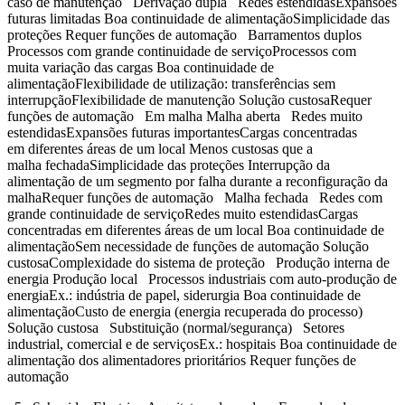
caso de manutenção Derivação dupla Redes estendidasExpansões
futuras limitadas Boa continuidade de alimentaçãoSimplicidade das
proteções Requer funções de automação Barramentos duplos
Processos com grande continuidade de serviçoProcessos com
muita variação das cargas Boa continuidade de
alimentaçãoFlexibilidade de utilização: transferências sem
interrupçãoFlexibilidade de manutenção Solução custosaRequer
funções de automação Em malha Malha aberta Redes muito
estendidasExpansões futuras importantesCargas concentradas
em diferentes áreas de um local Menos custosas que a
malha fechadaSimplicidade das proteções Interrupção da
alimentação de um segmento por falha durante a reconfiguração da
malhaRequer funções de automação Malha fechada Redes com
grande continuidade de serviçoRedes muito estendidasCargas
concentradas em diferentes áreas de um local Boa continuidade de
alimentaçãoSem necessidade de funções de automação Solução
custosaComplexidade do sistema de proteção Produção interna de
energia Produção local Processos industriais com auto-produção de
energiaEx.: indústria de papel, siderurgia Boa continuidade de
alimentaçãoCusto de energia (energia recuperada do processo)
Solução custosa Substituição (normal/segurança) Setores
industrial, comercial e de serviçosEx.: hospitais Boa continuidade de
alimentação dos alimentadores prioritários Requer funções de
automação