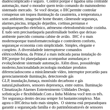
diadescomplicado e seguro. Control porque é ligadoa uma centralde
automação, masé o morador quem teráo comando do maismoderno
sistemado mercado. Se você desejar, o IHCpermite controlar
comapenas um toquea iluminação da casainteira, a temperatura,o
som ambiente, imagensde home theater, câmerasde segurança,
alarmes,piscina, irrigação dejardins, cortinas,persianas e
qualqueraparelho eletrônico, atémesmo eletrodomésticosde cozinha.
E tudo sem precisardaquela parafernáliade botões que deixao
ambiente parecido comuma cabine de avião. IHC é o mais
modernoporque transformatecnologia e controleem conforto,
segurançae economia com simplicidade. Simples, elegante e
completo. A diversidadede interruptorese comandos
elétricosMódena, da Prime,é a mais indicada paraa instalação do
IHCporque foi planejadapara acompanhar asmudanças e
evoluçõesdeste sistemade automação. Além disso, possuidesign
moderno,funcionalidade,tecnologia modulare produtos
diferenciadoscomo a minicâmerade vídeo, interruptor porcartão para
gerenciamentode iluminação, detectoresde gás
GLP, inundação,fumaça, monóxido decarbono e gás
natural,pulsadores, sensores depresença, entre outros. Iluminação
Climatização Alarmes Entretenimento Utilidades Design,
sofisticação e flexibilidade.Com a linha Módena você tem os três.
Ter segurança dentro decasa sempre foi bastantecomplexo. Mas
agora o IHCdeixa tudo mais simples. O sistema está preparadopara
garantir a segurançada família e do patrimônioatravés de sensores