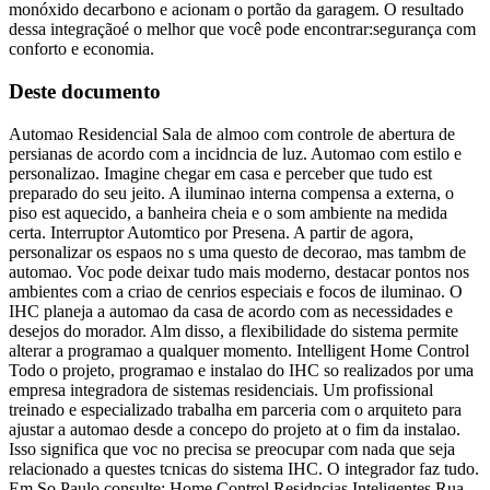
monóxido decarbono e acionam o portão da garagem. O resultado
dessa integraçãoé o melhor que você pode encontrar:segurança com
conforto e economia.
Deste documento
Automao Residencial Sala de almoo com controle de abertura de
persianas de acordo com a incidncia de luz. Automao com estilo e
personalizao. Imagine chegar em casa e perceber que tudo est
preparado do seu jeito. A iluminao interna compensa a externa, o
piso est aquecido, a banheira cheia e o som ambiente na medida
certa. Interruptor Automtico por Presena. A partir de agora,
personalizar os espaos no s uma questo de decorao, mas tambm de
automao. Voc pode deixar tudo mais moderno, destacar pontos nos
ambientes com a criao de cenrios especiais e focos de iluminao. O
IHC planeja a automao da casa de acordo com as necessidades e
desejos do morador. Alm disso, a flexibilidade do sistema permite
alterar a programao a qualquer momento. Intelligent Home Control
Todo o projeto, programao e instalao do IHC so realizados por uma
empresa integradora de sistemas residenciais. Um profissional
treinado e especializado trabalha em parceria com o arquiteto para
ajustar a automao desde a concepo do projeto at o fim da instalao.
Isso significa que voc no precisa se preocupar com nada que seja
relacionado a questes tcnicas do sistema IHC. O integrador faz tudo.
Em So Paulo consulte: Home Control Residncias Inteligentes Rua