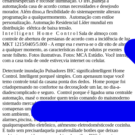
cenáriosespeciais e focosde iluminação. O IHCplaneja a
automaçãoda casa de acordo comas necessidades e desejosdo
morador. Além disso,a flexibilidade do sistemapermite alterara
programação a qualquermomento. Automação com estiloe
personalização. Automação Residencial Líder mundial em
distribuição elétrica de baixa tensão.
I n t e l l i g e n t H o m e C o n t r o l Sala de almoço com
controle de abertura de persianas de acordo com a incidência de luz.
MKT 1215/0405/5.000 - A empr esa r eserva-se o dir eito de alterar ,
a qualquer momento, as características dos pr odutos pr esentes
neste folheto. Fotos ilustrativas. Fotos: MCA Estúdio. Você interage
com a casa toda de onde estiver,via internet ou celular.
Detectorde inundação Pulsadores IHC significaIntelligent Home
Control. Intelligent porqueé simples. Com apenasum toque você
temo controle total da casana ponta dos dedos. Home porque foi
criadopensando no confortoe na decoraçãode um lar, no dia-a-
diadescomplicado e seguro. Control porque é ligadoa uma centralde
automação, masé o morador quem teráo comando do maismoderno
sistemado mercado. Se você desejar, o IHCpermite controlar
comapenas um toquea iluminação da casainteira, a temperatura,o
som ambiente, imagensde home theater, câmerasde segurança,
alarmes,piscina, irrigação dejardins, cortinas,persianas e
qualqueraparelho eletrônico, atémesmo eletrodomésticosde cozinha.
E tudo sem precisardaquela parafernáliade botões que deixao