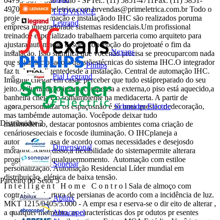
04795-907 - São Paulo - SPTel.: (11) 5851-4711Fax: (11)
5851-
4970www.primeletrica.com.brvendas@primeletrica.com.br
Todo o
LEDVANCE
projeto, programação e instalaçãodo IHC são realizados poruma
Legrand
empresa integradorade sistemas residenciais.Um profissional
treinadoe especializado trabalhaem parceria como arquiteto para
ajustara automação desdea concepção do projetoaté o fim da
Nexans
instalação. Isso significa que vocênão precisa se preocuparcom nada
que sejarelacionado a questõestécnicas do sistema IHC.O integrador
Philips
faz tudo. Inteligentedesde a instalação. Central de automação IHC.
Pial Legrand
Imagine chegar em casae perceber que tudo estápreparado do seu
jeito.A iluminação internacompensa a externa,o piso está aquecido,a
banheira cheia e o somambiente na medidacerta. A partir de
Schneider Electric
agora,personalizar os espaçosnão é só uma questão dedecoração,
mas tambémde automação. Vocêpode deixar tudo
Distribuidor
2
maismoderno, destacar pontosnos ambientes coma criação de
cenáriosespeciais e focosde iluminação. O IHCplaneja a
automaçãoda casa de acordo comas necessidades e desejosdo
Dimensional
morador. Além disso,a flexibilidade do sistemapermite alterara
programação a qualquermomento. Automação com estiloe
Sonepar
personalização. Automação Residencial Líder mundial em
distribuição elétrica de baixa tensão.
Parceiro do Setor
5
I n t e l l i g e n t H o m e C o n t r o l Sala de almoço com
controle de abertura de persianas de acordo com a incidência de luz.
Abilux
MKT 1215/0405/5.000 - A empr esa r eserva-se o dir eito de alterar ,
Abracopel
a qualquer momento, as características dos pr odutos pr esentes