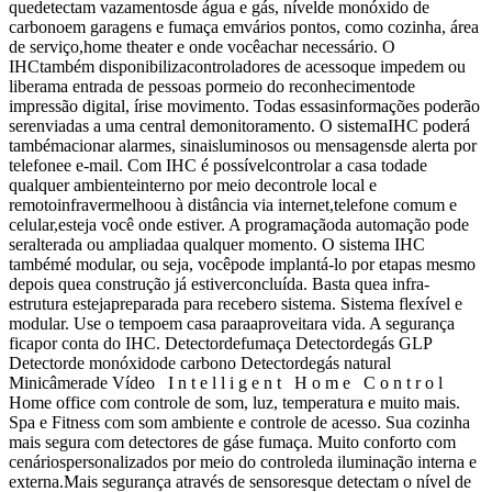
quedetectam vazamentosde água e gás, nívelde monóxido de
carbonoem garagens e fumaça emvários pontos, como cozinha, área
de serviço,home theater e onde vocêachar necessário. O
IHCtambém disponibilizacontroladores de acessoque impedem ou
liberama entrada de pessoas pormeio do reconhecimentode
impressão digital, írise movimento. Todas essasinformações poderão
serenviadas a uma central demonitoramento. O sistemaIHC poderá
tambémacionar alarmes, sinaisluminosos ou mensagensde alerta por
telefonee e-mail. Com IHC é possívelcontrolar a casa todade
qualquer ambienteinterno por meio decontrole local e
remotoinfravermelhoou à distância via internet,telefone comum e
celular,esteja você onde estiver. A programaçãoda automação pode
seralterada ou ampliadaa qualquer momento. O sistema IHC
tambémé modular, ou seja, vocêpode implantá-lo por etapas mesmo
depois quea construção já estiverconcluída. Basta quea infra-
estrutura estejapreparada para recebero sistema. Sistema flexível e
modular. Use o tempoem casa paraaproveitara vida. A segurança
ficapor conta do IHC. Detectordefumaça Detectordegás GLP
Detectorde monóxidode carbono Detectordegás natural
Minicâmerade Vídeo I n t e l l i g e n t H o m e C o n t r o l
Home office com controle de som, luz, temperatura e muito mais.
Spa e Fitness com som ambiente e controle de acesso. Sua cozinha
mais segura com detectores de gáse fumaça. Muito conforto com
cenáriospersonalizados por meio do controleda iluminação interna e
externa.Mais segurança através de sensoresque detectam o nível de