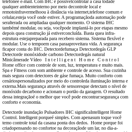
telefonee e-mail. Com IHC é possívelcontrolar a casa todade
qualquer ambienteinterno por meio decontrole local e
remotoinfravermelhoou à distância via internet,telefone comum e
celular,esteja você onde estiver. A programaçãoda automação pode
seralterada ou ampliadaa qualquer momento. O sistema IHC
tambémé modular, ou seja, vocêpode implantá-lo por etapas mesmo
depois quea construção já estiverconcluída. Basta quea infra-
estrutura estejapreparada para recebero sistema. Sistema flexível e
modular. Use o tempoem casa paraaproveitara vida. A segurança
ficapor conta do IHC. Detectordefumaça Detectordegás GLP
Detectorde monóxidode carbono Detectordegás natural
Minicâmerade Vídeo I n t e l l i g e n t H o m e C o n t r o l
Home office com controle de som, luz, temperatura e muito mais.
Spa e Fitness com som ambiente e controle de acesso. Sua cozinha
mais segura com detectores de gáse fumaça. Muito conforto com
cenáriospersonalizados por meio do controleda iluminação interna e
externa.Mais segurança através de sensoresque detectam o nível de
monóxido decarbono e acionam o portão da garagem. O resultado
dessa integraçãoé o melhor que você pode encontrar:segurança com
conforto e economia.
Detectorde inundação Pulsadores IHC significaIntelligent Home
Control. Intelligent porqueé simples. Com apenasum toque você
temo controle total da casana ponta dos dedos. Home porque foi
criadopensando no confortoe na decoraçãode um lar, no dia-a-