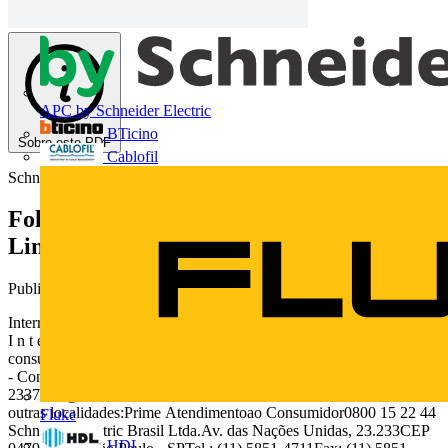
APC by Schneider Electric
BTicino
Sobre este PDF
Cablofil
Schneider Electric
Folheto de Automação Residencial -
Linha IHC
Publicado: 6 de março de 2010
· Categoria: Catálogos
InterruptorAutomáticopor Presença.
I n t e l l i g e n t H o m e C o n t r o l Em São Paulo
consulte:Home Control Residências InteligentesRua Dr. Sodré, 122
- Conj. 43 - Vila OlímpiaTel.: (11) 3846-1382 - Fax: (11)
3849-
2337info@homecontrol.com.brwww.homecontrol.com.br
Para
outras localidades:Prime Atendimentoao Consumidor0800 15 22 44
Fluke
Schneider Electric Brasil Ltda.Av. das Nações Unidas, 23.233CEP
HDL