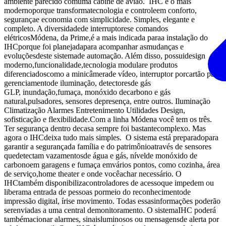
ambiente parecido comuma cabine de avião. IHC é o mais
modernoporque transformatecnologia e controleem conforto,
segurançae economia com simplicidade. Simples, elegante e
completo. A diversidadede interruptorese comandos
elétricosMódena, da Prime,é a mais indicada paraa instalação do
IHCporque foi planejadapara acompanhar asmudanças e
evoluçõesdeste sistemade automação. Além disso, possuidesign
moderno,funcionalidade,tecnologia modulare produtos
diferenciadoscomo a minicâmerade vídeo, interruptor porcartão para
gerenciamentode iluminação, detectoresde gás
GLP, inundação,fumaça, monóxido decarbono e gás
natural,pulsadores, sensores depresença, entre outros. Iluminação
Climatização Alarmes Entretenimento Utilidades Design,
sofisticação e flexibilidade.Com a linha Módena você tem os três.
Ter segurança dentro decasa sempre foi bastantecomplexo. Mas
agora o IHCdeixa tudo mais simples. O sistema está preparadopara
garantir a segurançada família e do patrimônioatravés de sensores
quedetectam vazamentosde água e gás, nívelde monóxido de
carbonoem garagens e fumaça emvários pontos, como cozinha, área
de serviço,home theater e onde vocêachar necessário. O
IHCtambém disponibilizacontroladores de acessoque impedem ou
liberama entrada de pessoas pormeio do reconhecimentode
impressão digital, írise movimento. Todas essasinformações poderão
serenviadas a uma central demonitoramento. O sistemaIHC poderá
tambémacionar alarmes, sinaisluminosos ou mensagensde alerta por