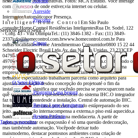
Abreme
neste folheto. Fotos ilustrativas. Fotos: MCA Estúdio. Você interage
com a casa toda de onde estiver,via internet ou celular.
Aureside
InterruptorAutomáticopor Presença.
Procobre
I n t e l l i g e n t H o m e C o n t r o l Em São Paulo
consulte:Home Control Residências InteligentesRua Dr. Sodré, 122
Serviços para o Setor
5
- Conj. 43 - Vila OlímpiaTel.: (11) 3846-1382 - Fax: (11)
3849-
2337info@homecontrol.com.brwww.homecontrol.com.br
Para
Cinase
outras localidades:Prime Atendimentoao Consumidor0800 15 22 44
Schneider Electric Brasil Ltda.Av. das Nações Unidas, 23.233CEP
04795-907 - São Paulo - SPTel.: (11) 5851-4711Fax: (11)
5851-
4970www.primeletrica.com.brvendas@primeletrica.com.br
Todo o
projeto, programação e instalaçãodo IHC são realizados poruma
empresa integradorade sistemas residenciais.Um profissional
treinadoe especializado trabalhaem parceria como arquiteto para
O Setor Elétrico
ajustara automação desdea concepção do projetoaté o fim da
instalação. Isso significa que vocênão precisa se preocuparcom nada
Programa Casa Segura
que sejarelacionado a questõestécnicas do sistema IHC.O integrador
faz tudo. Inteligentedesde a instalação. Central de automação IHC.
Revista Lume Arquitetura
Imagine chegar em casae perceber que tudo estápreparado do seu
jeito.A iluminação internacompensa a externa,o piso está aquecido,a
Revista Potência
banheira cheia e o somambiente na medidacerta. A partir de
Todos os parceiros
agora,personalizar os espaçosnão é só uma questão dedecoração,
mas tambémde automação. Vocêpode deixar tudo
maismoderno, destacar pontosnos ambientes coma criação de