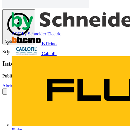
APC by Schneider Electric
Sobre este PDF
BTicino
Schneider Electric
Cablofil
Interruptores e Tomadas Linha Duna
Publicado: 6 de março de 2010
· Categoria: Catálogos
Abrir o PDF
Fluke