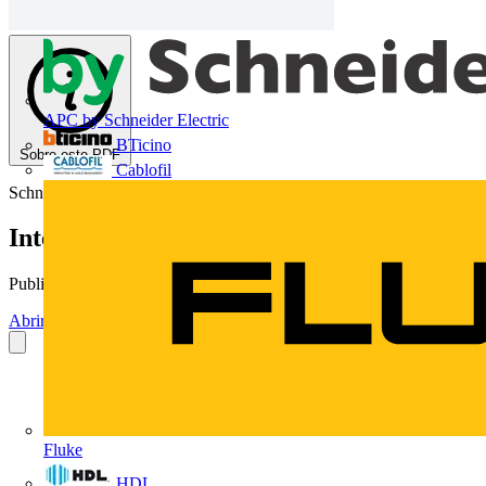
APC by Schneider Electric
BTicino
Sobre este PDF
Cablofil
Schneider Electric
Interruptores e Tomadas Linha Módena
Publicado: 6 de março de 2010
· Categoria: Catálogos
Abrir o PDF
Fluke
HDL