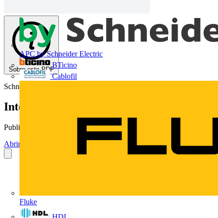
APC by Schneider Electric
BTicino
Sobre este PDF
Cablofil
Schneider Electric
Interruptores e Tomadas Linha Toc
Publicado: 6 de março de 2010
· Categoria: Catálogos
Abrir o PDF
Fluke
HDL