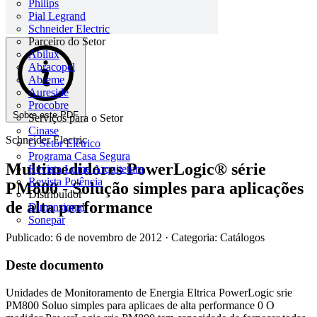
Philips
Pial Legrand
Schneider Electric
Parceiro do Setor
Abilux
Abracopel
Abreme
Aureside
Procobre
Sobre este PDF
Serviços para o Setor
Cinase
Schneider Electric
O Setor Elétrico
Programa Casa Segura
Multimedidores PowerLogic® série
Revista Lume Arquitetura
Revista Potência
PM800 - Solução simples para aplicações
Distribuidor
de alta performance
Dimensional
Sonepar
Publicado: 6 de novembro de 2012
· Categoria: Catálogos
Deste documento
Unidades de Monitoramento de Energia Eltrica PowerLogic srie
PM800 Soluo simples para aplicaes de alta performance 0 O