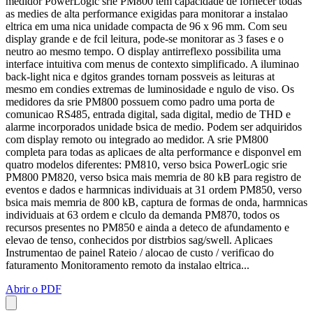
medidor PowerLogic srie PM800 tem capacidade de fornecer todas
as medies de alta performance exigidas para monitorar a instalao
eltrica em uma nica unidade compacta de 96 x 96 mm. Com seu
display grande e de fcil leitura, pode-se monitorar as 3 fases e o
neutro ao mesmo tempo. O display antirreflexo possibilita uma
interface intuitiva com menus de contexto simplificado. A iluminao
back-light nica e dgitos grandes tornam possveis as leituras at
mesmo em condies extremas de luminosidade e ngulo de viso. Os
medidores da srie PM800 possuem como padro uma porta de
comunicao RS485, entrada digital, sada digital, medio de THD e
alarme incorporados unidade bsica de medio. Podem ser adquiridos
com display remoto ou integrado ao medidor. A srie PM800
completa para todas as aplicaes de alta performance e disponvel em
quatro modelos diferentes: PM810, verso bsica PowerLogic srie
PM800 PM820, verso bsica mais memria de 80 kB para registro de
eventos e dados e harmnicas individuais at 31 ordem PM850, verso
bsica mais memria de 800 kB, captura de formas de onda, harmnicas
individuais at 63 ordem e clculo da demanda PM870, todos os
recursos presentes no PM850 e ainda a deteco de afundamento e
elevao de tenso, conhecidos por distrbios sag/swell. Aplicaes
Instrumentao de painel Rateio / alocao de custo / verificao do
faturamento Monitoramento remoto da instalao eltrica...
Abrir o PDF