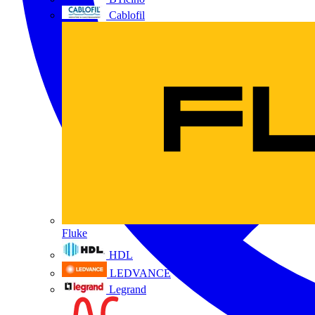
Cablofil
Fluke
HDL
LEDVANCE
Legrand