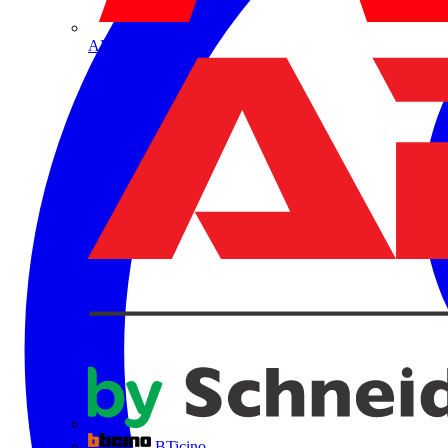
ABB
BTicino