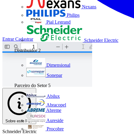
Nexans
Philips
Pial Legrand
Entrar
Cadastrar
Schneider Electric
Distribuidor
2
Dimensional
Sonepar
Parceiro do Setor
5
Abilux
Abracopel
Abreme
Aureside
Sobre este PDF
Procobre
Schneider Electric