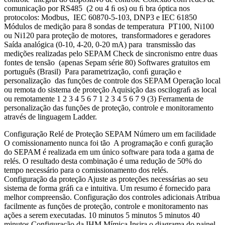
comunicação por RS485 (2 ou 4 ﬁ os) ou ﬁ bra óptica nos
protocolos: Modbus, IEC 60870-5-103, DNP3 e IEC 61850
Módulos de medição para 8 sondas de temperatura PT100, Ni100
ou Ni120 para proteção de motores, transformadores e geradores
Saída analógica (0-10, 4-20, 0-20 mA) para transmissão das
medições realizadas pelo SEPAM Check de sincronismo entre duas
fontes de tensão (apenas Sepam série 80) Softwares gratuitos em
português (Brasil) Para parametrização, conﬁ guração e
personalização das funções de controle dos SEPAM Operação local
ou remota do sistema de proteção Aquisição das oscilograﬁ as local
ou remotamente 1 2 3 4 5 6 7 1 2 3 4 5 6 7 9 (3) Ferramenta de
personalização das funções de proteção, controle e monitoramento
através de linguagem Ladder.
Configuração Relé de Proteção SEPAM Número um em facilidade
O comissionamento nunca foi tão A programação e conﬁ guração
do SEPAM é realizada em um único software para toda a gama de
relés. O resultado desta combinação é uma redução de 50% do
tempo necessário para o comissionamento dos relés.
Configuração da proteção Ajuste as proteções necessárias ao seu
sistema de forma gráﬁ ca e intuitiva. Um resumo é fornecido para
melhor compreensão. Configuração dos controles adicionais Atribua
facilmente as funções de proteção, controle e monitoramento nas
ações a serem executadas. 10 minutos 5 minutos 5 minutos 40
minutos Configuração da IHM Mímica Insira o diagrama do painel