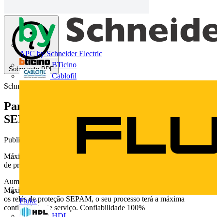
APC by Schneider Electric
BTicino
Sobre este PDF
Cablofil
Schneider Electric
Panorama Máxima Proteção - Relés
SEPAM séries 20, 40 e 80
Publicado: 12 de agosto de 2013
· Categoria: Catálogos
Máxima proteção Sepam séries 20, 40, 80 Gama modular de relés
de proteção digitais Simples Rápido Seguro
Aumentar acontinuidade de serviço Rápida resposta
Máxima segurança Seu sistema elétrico totalmente protegido.Com
os relés de proteção SEPAM, o seu processo terá a máxima
Fluke
continuidade de serviço. Confiabilidade 100%
HDL