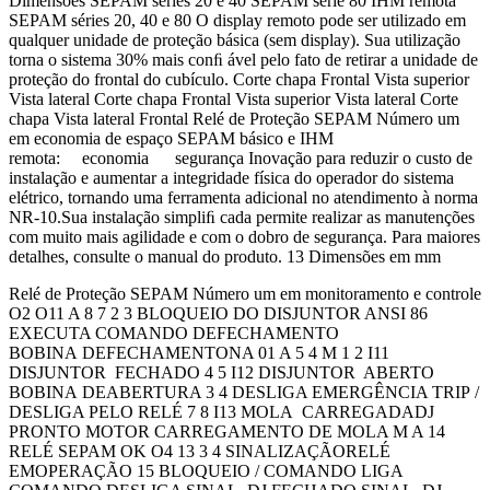
Dimensões SEPAM séries 20 e 40 SEPAM série 80 IHM remota
SEPAM séries 20, 40 e 80 O display remoto pode ser utilizado em
qualquer unidade de proteção básica (sem display). Sua utilização
torna o sistema 30% mais conﬁ ável pelo fato de retirar a unidade de
proteção do frontal do cubículo. Corte chapa Frontal Vista superior
Vista lateral Corte chapa Frontal Vista superior Vista lateral Corte
chapa Vista lateral Frontal Relé de Proteção SEPAM Número um
em economia de espaço SEPAM básico e IHM
remota: economia segurança Inovação para reduzir o custo de
instalação e aumentar a integridade física do operador do sistema
elétrico, tornando uma ferramenta adicional no atendimento à norma
NR-10.Sua instalação simpliﬁ cada permite realizar as manutenções
com muito mais agilidade e com o dobro de segurança. Para maiores
detalhes, consulte o manual do produto. 13 Dimensões em mm
Relé de Proteção SEPAM Número um em monitoramento e controle
O2 O11 A 8 7 2 3 BLOQUEIO DO DISJUNTOR ANSI 86
EXECUTA COMANDO DEFECHAMENTO
BOBINA DEFECHAMENTONA 01 A 5 4 M 1 2 I11
DISJUNTOR FECHADO 4 5 I12 DISJUNTOR ABERTO
BOBINA DEABERTURA 3 4 DESLIGA EMERGÊNCIA TRIP /
DESLIGA PELO RELÉ 7 8 I13 MOLA CARREGADADJ
PRONTO MOTOR CARREGAMENTO DE MOLA M A 14
RELÉ SEPAM OK O4 13 3 4 SINALIZAÇÃORELÉ
EMOPERAÇÃO 15 BLOQUEIO / COMANDO LIGA