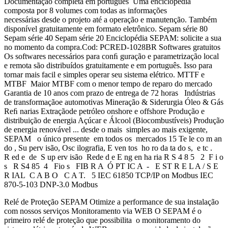
Documentação completa em português Uma enciclopédia
composta por 8 volumes com todas as informações
necessárias desde o projeto até a operação e manutenção. Também
disponível gratuitamente em formato eletrônico. Sepam série 80
Sepam série 40 Sepam série 20 Enciclopédia SEPAM: solicite a sua
no momento da compra.Cod: PCRED-1028BR Softwares gratuitos
Os softwares necessários para conﬁ guração e parametrização local
e remota são distribuídos gratuitamente e em português. Isso para
tornar mais facil e simples operar seu sistema elétrico. MTTF e
MTBF Maior MTBF com o menor tempo de reparo do mercado
Garantia de 10 anos com prazo de entrega de 72 horas Indústrias
de transformaçãoe automotivas Mineração & Siderurgia Óleo & Gás
Reﬁ narias Extraçãode petróleo onshore e offshore Produção e
distribuição de energia Açúcar e Álcool (Biocombustíveis) Produção
de energia renovável ... desde o mais simples ao mais exigente,
SEPAM o único presente em todos os mercados 15 Te le co m an
do , Su perv isão, Osc ilografia, E ven tos ho ro da ta do s, e tc .
R ed e de S up erv isão Rede d e E ng en ha ria R S 4 8 5 2 F i o
s R S4 85 4 Fio s FIB R A Ó PT IC A - E ST R E L A / S E
R IAL C A B O C A T. 5 IEC 61850 TCP/IP on Modbus IEC
870-5-103 DNP-3.0 Modbus
Relé de Proteção SEPAM Otimize a performance de sua instalação
com nossos serviços Monitoramento via WEB O SEPAM é o
primeiro relé de proteção que possibilita o monitoramento do