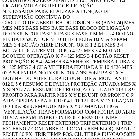
COMANDO DESLIGA SINAL. DJ FECHADO SINAL. DJ
LIGADO MOLA OK RELÉ OK LIGAÇÃO
NECESSÁRIA PARA REALIZAR A FUNÇÃO DE
SUPERVISÃO CONTÍNUA DO
CIRCUITO DE ABERTURA DO DISJUNTOR (ANSI 74) MES
MES MES BASE MES BASE BASE BLOCO DE LIGAÇÃO
DO DISJUNTOR FASE R FASE S FASE T M M L 3 4 BOTÃO
FECHA DISJUNT OR M 10 11 I14 FECHA DJ VIA SEPAM
MES 3 4 BOTÃO ABRE DISJUNT OR K 1 2 I21 MES 3 4
BOTÃO LOCAL/REMOT O K 6 4 I22 MES 3 4 BOTÃO
BOQUEIO OPERAÇÃO K 7 4 I23 MES 3 4 BOTÃO RESET
PROTEÇÃO K 8 4 I24 MES 3 4 SENSOR TEMPERA T URA K
9 4 I25 MES 3 4 CHA VE TERRA FECHADA K 10 4 I26 MES
03 A 5 4 FALHA NO DISJUNTOR ANSI 50BF BASE X Y
BOBINA DE ABER TURA DISJUNT OR A MONT ANTE
012 L 5 6 RESUMO DE FALHA PROTEÇÃO ATUADA MES X
Y SINALIZA RESUMO DE PROTEÇÃO A T UADA 013 L 8 9
PRONTO PARA PARTIR MES X Y DISJUNT OR PRONT O P
A RA OPERAR / P A R TIR 014 L 11 12 LIGA VENTILAÇÃO
DO TRANSFORMADOR MES X Y COMANDO LIGA
VENTILAÇÃO TRANSFORMADOR COM FECHA DJ ABRE
DJ VIA SEPAM INIBE CONTROLE REMOTO INIBE
FECHAMENTO RESET EXTERNO TRIP EXTERNO 1 TRIP
EXTERNO 2 COM. ABRE DJ LOCAL / REM BLOQ. MANUT.
RESET 86 EX. TRIP. TEMP. POS. CH. TERRA FUNÇÃO 50BF