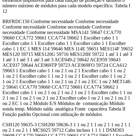
elementos disponíveis para cada função de proteção e também o
número máximo de módulos para cada modelo específico. Tabela I
12
BRFRDC150 Conforme necessidade Conforme necessidade
Conforme necessidade Conforme necessidade Conforme
necessidade Conforme necessidade MSA141 59647 CCA770
59660 CCA772 59661 CCA774 59662 1 Escolher cabo 1 1
Escolher cabo 1 1 Escolher cabo 1 1 Escolher cabo 1 1 Escolher
cabo 1 1 EC 1 MES 114 59646 MES 114E 59651 MES114F 59652
MES120 59715 MES120G 59716 MES120H 59722 1 até 3 1 até 3
1 até 3 1 até 3 1 até 3 até 3 ACE949-2 59642 ACE959 59643
ACE937 59644 ACE969TP 59723 ACE969FO 59724 CCA612
59663 1 Escolher cabo 1 1 ou 2 1 ou 2 1 Escolher cabo 1 1 ou 2
1 ou 2 1 Escolher cabo 1 1 ou 2 1 ou 2 1 Escolher cabo 1 1 ou 2
1 ou 2 1 Escolher cabo 1 1 ou 2 1 ou 2 1 ou 2 EC 1 ou 2 MET148-
2 59641 CCA770 59660 CCA772 59661 CCA774 59662 1
Escolher cabo 1 1 ou 2 1 ou 2 1 ou 2 1 ou 2 1 Escolher cabo 1 1 ou
2 1 ou 2 1 ou 2 1 ou 2 1 ou 2 Escolher cabo 1 ou 2 1 ou 2 1 ou 2 1
ou 2 EC 1 ou 2 Módulo E/S Módulos de comunicação Módulo
sonda temp. Módulo saída analógica Fonte capacitiva Tabela II
Função padrão Opcional com utilização de módulos
CSH120 59635-3 CSH200 59636-3 1 1 ou 2 1 1 ou 2 1 1 ou 2 1 1
ou 2 1 ou 2 1 1 MCS025 59712 Cabo incluso 1 1 1 1 DSM303
59608 CCA770 59660 CCA772 59661 CCA774 59662 1 Escolher