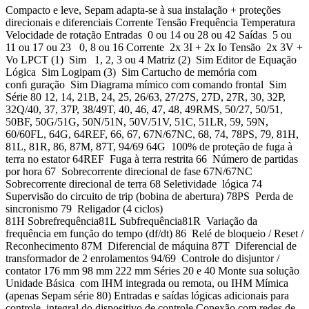
Compacto e leve, Sepam adapta-se à sua instalação + proteções
direcionais e diferenciais Corrente Tensão Frequência Temperatura
Velocidade de rotação Entradas 0 ou 14 ou 28 ou 42 Saídas 5 ou
11 ou 17 ou 23 0, 8 ou 16 Corrente 2x 3I + 2x Io Tensão 2x 3V +
Vo LPCT (1) Sim 1, 2, 3 ou 4 Matriz (2) Sim Editor de Equação
Lógica Sim Logipam (3) Sim Cartucho de memória com
conﬁ guração Sim Diagrama mímico com comando frontal Sim
Série 80 12, 14, 21B, 24, 25, 26/63, 27/27S, 27D, 27R, 30, 32P,
32Q/40, 37, 37P, 38/49T, 40, 46, 47, 48, 49RMS, 50/27, 50/51,
50BF, 50G/51G, 50N/51N, 50V/51V, 51C, 51LR, 59, 59N,
60/60FL, 64G, 64REF, 66, 67, 67N/67NC, 68, 74, 78PS, 79, 81H,
81L, 81R, 86, 87M, 87T, 94/69 64G 100% de proteção de fuga à
terra no estator 64REF Fuga à terra restrita 66 Número de partidas
por hora 67 Sobrecorrente direcional de fase 67N/67NC
Sobrecorrente direcional de terra 68 Seletividade lógica 74
Supervisão do circuito de trip (bobina de abertura) 78PS Perda de
sincronismo 79 Religador (4 ciclos)
81H Sobrefrequência81L Subfrequência81R Variação da
frequência em função do tempo (df/dt) 86 Relé de bloqueio / Reset /
Reconhecimento 87M Diferencial de máquina 87T Diferencial de
transformador de 2 enrolamentos 94/69 Controle do disjuntor /
contator 176 mm 98 mm 222 mm Séries 20 e 40 Monte sua solução
Unidade Básica com IHM integrada ou remota, ou IHM Mímica
(apenas Sepam série 80) Entradas e saídas lógicas adicionais para
controle integral do dispositivo de controle Conexão com redes de