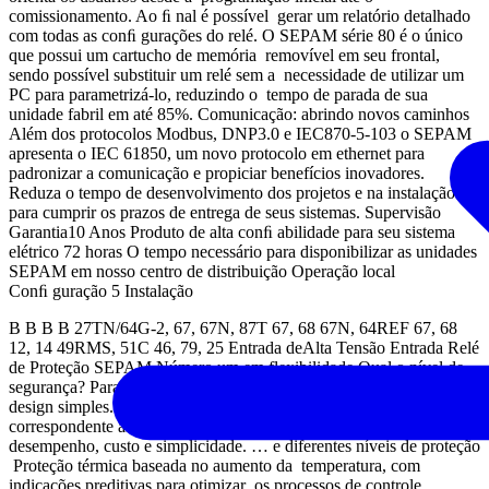
comissionamento. Ao ﬁ nal é possível gerar um relatório detalhado
com todas as conﬁ gurações do relé. O SEPAM série 80 é o único
que possui um cartucho de memória removível em seu frontal,
sendo possível substituir um relé sem a necessidade de utilizar um
PC para parametrizá-lo, reduzindo o tempo de parada de sua
unidade fabril em até 85%. Comunicação: abrindo novos caminhos
Além dos protocolos Modbus, DNP3.0 e IEC870-5-103 o SEPAM
apresenta o IEC 61850, um novo protocolo em ethernet para
padronizar a comunicação e propiciar benefícios inovadores.
Reduza o tempo de desenvolvimento dos projetos e na instalação
para cumprir os prazos de entrega de seus sistemas. Supervisão
Garantia10 Anos Produto de alta conﬁ abilidade para seu sistema
elétrico 72 horas O tempo necessário para disponibilizar as unidades
SEPAM em nosso centro de distribuição Operação local
Conﬁ guração 5 Instalação
B B B B 27TN/64G-2, 67, 67N, 87T 67, 68 67N, 64REF 67, 68
12, 14 49RMS, 51C 46, 79, 25 Entrada deAlta Tensão Entrada Relé
de Proteção SEPAM Número um em flexibilidade Qual o nível de
segurança? Para qual aplicação? A série SEPAM é baseada em um
design simples. Todos os usuários podem encontrar uma solução
correspondente às suas necessidades e obter um bom equilíbrio entre
desempenho, custo e simplicidade. … e diferentes níveis de proteção
Proteção térmica baseada no aumento da temperatura, com
indicações preditivas para otimizar os processos de controle