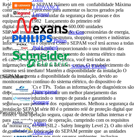
Relé de Proteção SEPAM Número um em confiabilidade Máxima
LEDVANCE
continuidade do processo para aumentar os lucros gerados pela
Legrand
sua instalação, sem descuidar da segurança das pessoas e dos
equipamentos. 1982 Lançamento do primeiro relé
digital multifunção. 2009 Mais de 600.000 unidades
SEPAM instaladas em todo o mundo. Concessionárias de energia,
Nexans
plantas petroquímicas, infraestrutura, shopping centers e indústrias
Philips
Informação clara e objetiva Com o SEPAM você terá acesso a todas
Pial Legrand
informações em português, proporcionando o uso intuitivo das
ferramentas, tornando o gerenciamento do sistema elétrico mais
eﬁ caz. Se ocorrer uma falha elétrica, você terá todas as
informações para tomar as decisões certas. O restabelecimento do
Schneider Electric
sistema será imediato! Mantém a disponibilidade da instalação O
SEPAM aumenta a disponibilidade da instalação, devido ao
Distribuidor
2
monitoramento contínuo do sistema elétrico, do dispositivo de
manobra, dos TCs e TPs. Todas as informações de diagnósticos são
Dimensional
disponibilizadas para permitir um melhor planejamento das
manutenções, reduzindo o tempo de parada e garantindo a
Sonepar
segurança das pessoas e dos equipamentos. Melhora a segurança da
instalação SEPAM série 80 é o primeiro relé de proteção digital que
Parceiro do Setor
5
fornece uma operação segura, capaz de detectar falhas internas e ir
para um estado seguro de operação, cumprindo com os requisitos
Abilux
da norma IEC 61508 (SIL2 - Safety Integrity Level 2). O alto nível
de qualidade na fabricação do SEPAM permite que as unidades
Abracopel
possam ser utilizadas nos mais severos ambientes, inclusive