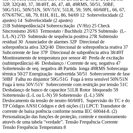
32P, 32Q/40, 37, 38/49T, 46, 47, 48, 49RMS, 50/51, 50BF,
50G/51G, 50N/51N, 50V/51V, 51LR, 59, 59N, 60/60FL, 66, 67,
67N/67NC, 68, 79, 81H, 81L, 86, 94/69 12 Sobrevelocidade (2
ajustes) 14 Subvelocidade (2 ajustes)
21B Subimpedância24 Sobreexcitação (V/Hz) 25 Check
Sincronismo 26/63 Termostato / Buchholz 27/27S Subtensão (L-
L/L-N) 27D Subtensão de sequência positiva 27R Subtensão
residual 30 Anunciador de alarmes 32P Direcional de
sobrepotência ativa 32Q/40 Direcional de sobrepotência reativa 37
Subcorrente de fase 37P Direcional de subpotência ativa 38/49T
Monitoramento de temperatura por sensor 40 Perda de excitação
(subimpedância) 46 Desbalanço / Corrente de seq. negativa 47
Sobretensão de seq. negativa 48 Partida longa 49RMS Sobrecarga
térmica 50/27 Energização inadvertida 50/51 Sobrecorrente de fase
50BF Falha no disjuntor 50G/51G Fuga à terra sensível 50N/51N
Fuga à terra 50V/51V Sobrecorrente com restrição por tensão 51C
Desbalanço de banco de capacitor 51LR Rotor bloqueado 59
Sobretensão (L-L ou L-N) 59 Sobretensão (L-L) 59N
Deslocamento da tensão de neutro 60/60FL Supervisão do TC e do
TP Códigos ANSI Códigos e deﬁ nições (1) LPCT: Transdutor de
corrente de baixa potência conforme norma IEC 60044-8. (2)
Personalização das funções de proteção, controle e monitoramento
através de uma tabela “verdade”. Tensão Frequência Corrente
Tensão Frequência Temperatura 8