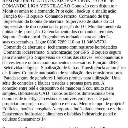
RESUMO PROT. ATUADA SISTEMA PRONTO PARTIR
COMANDO LIGA VENTILAÇÃO Cone xão com disjun to r
Monit or amen to e comando Pr ot eção , backup e sinaliz ação
Função 86 - Bloqueio Comando remoto Comando de trip
Supervisão da bobina de abertura Supervisão de status do DJ
Supervisão de discrepância da posição do DJ Monitoramento da
unidade de proteção Gerenciamento dos comandos remotos
Suporte técnico local Engenheiros treinados para atender às
suas expectativas. Ligue 0800 7289 110 ou 11 3468-5791
Comando de abertura e fechamento com registros horodatados
Comando local/remoto Sincronização por GPS Bloqueio seguro
para manutenção Supervisão de status das chaves seccionadoras e
chaves terra e outros monitoramentos necessários Função 50BF
Seletividade lógica Sinalização de falhas Transferência automática
de fontes Controle automático de ventilação dos transformadores
Parada segura de geradores Lógicas prontas para utilização Uma
série de controles e lógicas testadas e prontas para uso. A
conexão entre relé e dispositivo de manobra ﬁ cou muito mais
simples. Bibliotecas CAD Todos os blocos dimensionais bem
como os de interligação estão disponíveis em nosso site para
propiciar um projeto mais rápido e eﬁ caz. Menor tempo de projeto!
Edifícios, hotéis e hospitais Aeroportos Indústriade cimento e vidro
Datacenters Indústriade alimentos e bebidas Indústriade papel e
celulose Saneamento 14