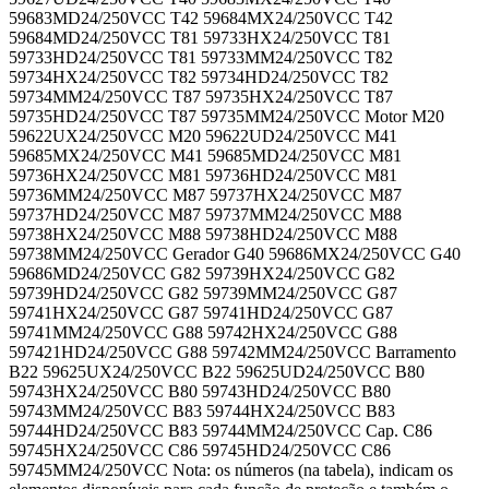
59683MD24/250VCC T42 59684MX24/250VCC T42
59684MD24/250VCC T81 59733HX24/250VCC T81
59733HD24/250VCC T81 59733MM24/250VCC T82
59734HX24/250VCC T82 59734HD24/250VCC T82
59734MM24/250VCC T87 59735HX24/250VCC T87
59735HD24/250VCC T87 59735MM24/250VCC Motor M20
59622UX24/250VCC M20 59622UD24/250VCC M41
59685MX24/250VCC M41 59685MD24/250VCC M81
59736HX24/250VCC M81 59736HD24/250VCC M81
59736MM24/250VCC M87 59737HX24/250VCC M87
59737HD24/250VCC M87 59737MM24/250VCC M88
59738HX24/250VCC M88 59738HD24/250VCC M88
59738MM24/250VCC Gerador G40 59686MX24/250VCC G40
59686MD24/250VCC G82 59739HX24/250VCC G82
59739HD24/250VCC G82 59739MM24/250VCC G87
59741HX24/250VCC G87 59741HD24/250VCC G87
59741MM24/250VCC G88 59742HX24/250VCC G88
597421HD24/250VCC G88 59742MM24/250VCC Barramento
B22 59625UX24/250VCC B22 59625UD24/250VCC B80
59743HX24/250VCC B80 59743HD24/250VCC B80
59743MM24/250VCC B83 59744HX24/250VCC B83
59744HD24/250VCC B83 59744MM24/250VCC Cap. C86
59745HX24/250VCC C86 59745HD24/250VCC C86
59745MM24/250VCC Nota: os números (na tabela), indicam os