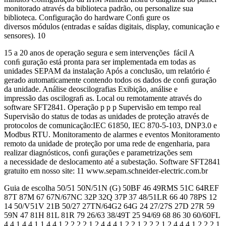
monitorado através da biblioteca padrão, ou personalize sua
biblioteca. Configuração do hardware Conﬁ gure os
diversos módulos (entradas e saídas digitais, display, comunicação e
sensores). 10
15 a 20 anos de operação segura e sem intervenções fácil A
conﬁ guração está pronta para ser implementada em todas as
unidades SEPAM da instalação Após a conclusão, um relatório é
gerado automaticamente contendo todos os dados de conﬁ guração
da unidade. Análise deoscilografias Exibição, análise e
impressão das oscilograﬁ as. Local ou remotamente através do
software SFT2841. Operação p p p Supervisão em tempo real
Supervisão do status de todas as unidades de proteção através de
protocolos de comunicação:IEC 61850, IEC 870-5-103, DNP3.0 e
Modbus RTU. Monitoramento de alarmes e eventos Monitoramento
remoto da unidade de proteção por uma rede de engenharia, para
realizar diagnósticos, conﬁ gurações e parametrizações sem
a necessidade de deslocamento até a subestação. Software SFT2841
gratuito em nosso site: 11 www.sepam.schneider-electric.com.br
Guia de escolha 50/51 50N/51N (G) 50BF 46 49RMS 51C 64REF
87T 87M 67 67N/67NC 32P 32Q 37P 37 48/51LR 66 40 78PS 12
14 50/V51V 21B 50/27 27TN/64G2 64G 24 27/27S 27D 27R 59
59N 47 81H 81L 81R 79 26/63 38/49T 25 94/69 68 86 30 60/60FL
4 4 1 4 4 1 1 4 4 1 2 2 2 2 1 2 4 4 4 1 2 2 1 2 2 2 1 2 4 4 4 1 2 2 2 1