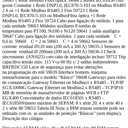
59643 1 Rede Modbus Fibra óptica 59644 2 Redes IEC61850 com
goose Consultar 1 Rede DNP3.0, IEC870-5-103 ou Modbus RS485
2 ﬁ os +1 Rede Modbus RS485 2 Fios 59723 1 Rede
DNP3.0, IEC870-5-103 ou ModbusFibra óptica +1 Rede
Modbus RS485 2 Fios 59724 Cabo para ligação do módulo. 1 para
cada unidade 59663 Módulos auxiliares 8 sondas de
temperatura para PT100, Ni100 e Ni120 59641 1 saída analógica
59647 Cabo para ligação dos módulos. 1 para cada unidade C =
0,6 m 59660 C = 2 m 59661 C = 4 m 59662 Sensores de
corrente residual Ø120 mm (200 mA a 300 A) 59635-3 Sensores de
corrente residual Ø 200mm (200 mA a 300 A) 59636-3 Check
sincronismo (ANSI25) com cabo de interligação incluso 59712 Trip
capacitivo tensão máx. 115 Vca 60 Hz c/ 2 saídas independentes
BRFRDC150 Lacre de segurança para evitar alterações
na programação do relé 59639 Interface homem- máquina
remotaSomente para o modelo “Básico” 59608 Gateways para redes
de comunicação Gateway Ethernet on Modbus1 x RS485 - TCP/IP
EGX100MG Gateway Ethernet on Modbus2 x RS485 - TCP/IP16
MB de memória de massaServidor de páginas WEB e FTP
EGX400 Concentrador de dados IEC618501 x RS485 -
IEC61850Número máximo de SEPAM: 8 x série 20; 4 x série 40 e
2 x série 80 59653 Tabela III Nota: a IHM remota somente pode ser
utilizada com os as unidades de proteção “Básicas” (sem display).
Descrição dos códigos