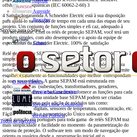
Abreme
offshore e petroquímicas (IEC 60062-2-60) 3
Aureside
4 Satisfaçãogarantida A Schneider Electric está à sua disposição
Procobre
para ajudá-lo na redução de tempo em cada uma das etapas de seu
projeto. Um conjunto de funções simples e eﬁ caz, adequado à
Serviços para o Setor
5
sua necessidade. Com os relés de proteção SEPAM, você terá um
produto simples, com alto desempenho e o apoio da equipe de
Cinase
especialistas da Schneider Electric. 100% de satisfação
Relé de Proteção SEPAM Número um em disponibilidade Rumo à
simplicidade Com os relés multifunções SEPAM é possível
proteger, medir, gerenciar, analisar e produzir diagnósticos para
todas as aplicações em uma instalação. Sua modularidade permite
escolher exatamente as funcionalidades que melhor correspondam
às suas necessidades. A gama SEPAM está estruturada em
O Setor Elétrico
aplicações típicas (subestações, transformadores, geradores,
Programa Casa Segura
capacitores, motores e barramentos) e fornece as funções para cada
aplicação. Com uma unidade base SEPAM podem ser criadas
soluções completas pela adição de módulos tais como:
Revista Lume Arquitetura
entradas/saídas digitais, sensores de temperatura, comunicação, etc.
Fácil configuração e parametrização Único software de
Revista Potência
conﬁ guração em português para toda gama de relés SEPAM traz
Todos os parceiros
mais simplicidade e facilidade no momento da parametrização do
sistema de proteção. O software tem um modo de navegação que
orienta os usuários desde a programação inicial até o