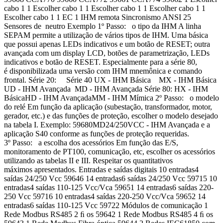
cabo 1 1 Escolher cabo 1 1 Escolher cabo 1 1 Escolher cabo 1 1
Escolher cabo 1 1 EC 1 IHM remota Sincronismo ANSI 25
Sensores de neutro Exemplo 1º Passo: o tipo da IHM A linha
SEPAM permite a utilização de vários tipos de IHM. Uma básica
que possui apenas LEDs indicativos e um botão de RESET; outra
avançada com um display LCD, botões de parametrização, LEDs
indicativos e botão de RESET. Especialmente para a série 80,
é disponibilizada uma versão com IHM mnemônica e comando
frontal. Série 20: Série 40 UX - IHM Básica MX - IHM Básica
UD - IHM Avançada MD - IHM Avançada Série 80: HX - IHM
BásicaHD - IHM AvançadaMM - IHM Mímica 2º Passo: o modelo
do relé Em função da aplicação (subestação, transformador, motor,
gerador, etc.) e das funções de proteção, escolher o modelo desejado
na tabela I. Exemplo: 59680MD24/250VCC - IHM Avançada e a
aplicação S40 conforme as funções de proteção requeridas.
3º Passo: a escolha dos acessórios Em função das E/S,
monitoramento de PT100, comunicação, etc, escolher os acessórios
utilizando as tabelas II e III. Respeitar os quantitativos
máximos apresentados. Entradas e saídas digitais 10 entradas4
saídas 24/250 Vcc 59646 14 entradas6 saídas 24/250 Vcc 59715 10
entradas4 saídas 110-125 Vcc/Vca 59651 14 entradas6 saídas 220-
250 Vcc 59716 10 entradas4 saídas 220-250 Vcc/Vca 59652 14
entradas6 saídas 110-125 Vcc 59722 Módulos de comunicação 1
Rede Modbus RS485 2 ﬁ os 59642 1 Rede Modbus RS485 4 ﬁ os