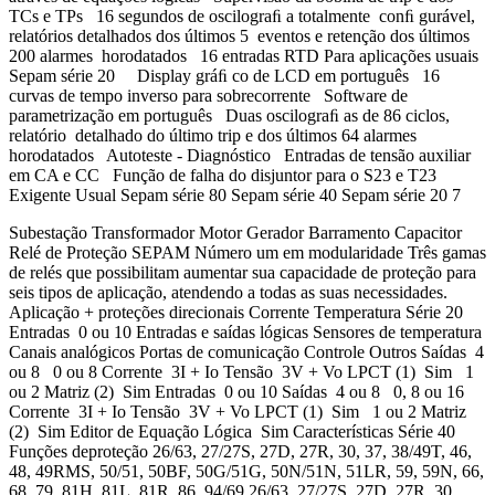
TCs e TPs 16 segundos de oscilograﬁ a totalmente conﬁ gurável,
relatórios detalhados dos últimos 5 eventos e retenção dos últimos
200 alarmes horodatados 16 entradas RTD Para aplicações usuais
Sepam série 20 Display gráﬁ co de LCD em português 16
curvas de tempo inverso para sobrecorrente Software de
parametrização em português Duas oscilograﬁ as de 86 ciclos,
relatório detalhado do último trip e dos últimos 64 alarmes
horodatados Autoteste - Diagnóstico Entradas de tensão auxiliar
em CA e CC Função de falha do disjuntor para o S23 e T23
Exigente Usual Sepam série 80 Sepam série 40 Sepam série 20 7
Subestação Transformador Motor Gerador Barramento Capacitor
Relé de Proteção SEPAM Número um em modularidade Três gamas
de relés que possibilitam aumentar sua capacidade de proteção para
seis tipos de aplicação, atendendo a todas as suas necessidades.
Aplicação + proteções direcionais Corrente Temperatura Série 20
Entradas 0 ou 10 Entradas e saídas lógicas Sensores de temperatura
Canais analógicos Portas de comunicação Controle Outros Saídas 4
ou 8 0 ou 8 Corrente 3I + Io Tensão 3V + Vo LPCT (1) Sim 1
ou 2 Matriz (2) Sim Entradas 0 ou 10 Saídas 4 ou 8 0, 8 ou 16
Corrente 3I + Io Tensão 3V + Vo LPCT (1) Sim 1 ou 2 Matriz
(2) Sim Editor de Equação Lógica Sim Características Série 40
Funções deproteção 26/63, 27/27S, 27D, 27R, 30, 37, 38/49T, 46,
48, 49RMS, 50/51, 50BF, 50G/51G, 50N/51N, 51LR, 59, 59N, 66,
68, 79, 81H, 81L, 81R, 86, 94/69 26/63, 27/27S, 27D, 27R, 30,