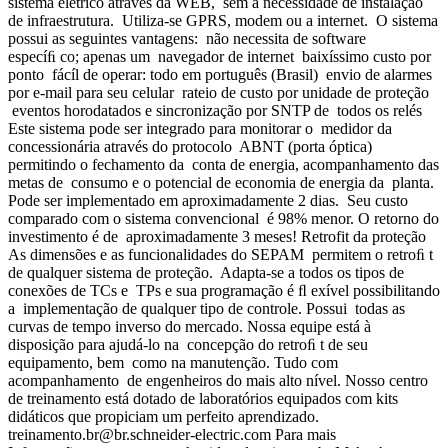
sistema elétrico através da WEB, sem a necessidade de instalação
de infraestrutura. Utiliza-se GPRS, modem ou a internet. O sistema
possui as seguintes vantagens: não necessita de software
especíﬁ co; apenas um navegador de internet baixíssimo custo por
ponto fácíl de operar: todo em português (Brasil) envio de alarmes
por e-mail para seu celular rateio de custo por unidade de proteção
eventos horodatados e sincronização por SNTP de todos os relés
Este sistema pode ser integrado para monitorar o medidor da
concessionária através do protocolo ABNT (porta óptica)
permitindo o fechamento da conta de energia, acompanhamento das
metas de consumo e o potencial de economia de energia da planta.
Pode ser implementado em aproximadamente 2 dias. Seu custo
comparado com o sistema convencional é 98% menor. O retorno do
investimento é de aproximadamente 3 meses! Retrofit da proteção
As dimensões e as funcionalidades do SEPAM permitem o retroﬁ t
de qualquer sistema de proteção. Adapta-se a todos os tipos de
conexões de TCs e TPs e sua programação é ﬂ exível possibilitando
a implementação de qualquer tipo de controle. Possui todas as
curvas de tempo inverso do mercado. Nossa equipe está à
disposição para ajudá-lo na concepção do retroﬁ t de seu
equipamento, bem como na manutenção. Tudo com
acompanhamento de engenheiros do mais alto nível. Nosso centro
de treinamento está dotado de laboratórios equipados com kits
didáticos que propiciam um perfeito aprendizado.
treinamento.br@br.schneider-electric.com
Para mais