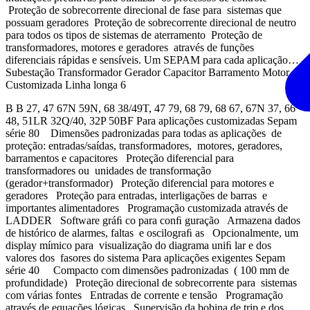
Proteção de sobrecorrente direcional de fase para sistemas que
possuam geradores Proteção de sobrecorrente direcional de neutro
para todos os tipos de sistemas de aterramento Proteção de
transformadores, motores e geradores através de funções
diferenciais rápidas e sensíveis. Um SEPAM para cada aplicação…
Subestação Transformador Gerador Capacitor Barramento Motor
Customizada Linha longa 6
B B 27, 47 67N 59N, 68 38/49T, 47 79, 68 79, 68 67, 67N 37, 66
48, 51LR 32Q/40, 32P 50BF Para aplicações customizadas Sepam
série 80 Dimensões padronizadas para todas as aplicações de
proteção: entradas/saídas, transformadores, motores, geradores,
barramentos e capacitores Proteção diferencial para
transformadores ou unidades de transformação
(gerador+transformador) Proteção diferencial para motores e
geradores Proteção para entradas, interligações de barras e
importantes alimentadores Programação customizada através de
LADDER Software gráﬁ co para conﬁ guração Armazena dados
de histórico de alarmes, faltas e oscilograﬁ as Opcionalmente, um
display mímico para visualização do diagrama uniﬁ lar e dos
valores dos fasores do sistema Para aplicações exigentes Sepam
série 40 Compacto com dimensões padronizadas ( 100 mm de
profundidade) Proteção direcional de sobrecorrente para sistemas
com várias fontes Entradas de corrente e tensão Programação
através de equações lógicas Supervisão da bobina de trip e dos