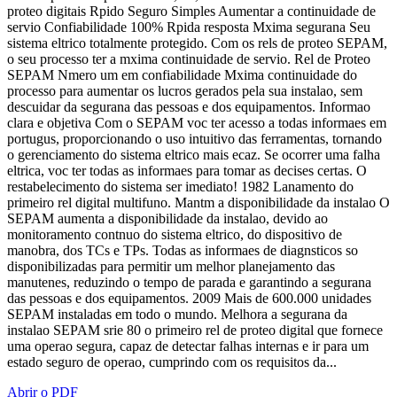
proteo digitais Rpido Seguro Simples Aumentar a continuidade de
servio Confiabilidade 100% Rpida resposta Mxima segurana Seu
sistema eltrico totalmente protegido. Com os rels de proteo SEPAM,
o seu processo ter a mxima continuidade de servio. Rel de Proteo
SEPAM Nmero um em confiabilidade Mxima continuidade do
processo para aumentar os lucros gerados pela sua instalao, sem
descuidar da segurana das pessoas e dos equipamentos. Informao
clara e objetiva Com o SEPAM voc ter acesso a todas informaes em
portugus, proporcionando o uso intuitivo das ferramentas, tornando
o gerenciamento do sistema eltrico mais ecaz. Se ocorrer uma falha
eltrica, voc ter todas as informaes para tomar as decises certas. O
restabelecimento do sistema ser imediato! 1982 Lanamento do
primeiro rel digital multifuno. Mantm a disponibilidade da instalao O
SEPAM aumenta a disponibilidade da instalao, devido ao
monitoramento contnuo do sistema eltrico, do dispositivo de
manobra, dos TCs e TPs. Todas as informaes de diagnsticos so
disponibilizadas para permitir um melhor planejamento das
manutenes, reduzindo o tempo de parada e garantindo a segurana
das pessoas e dos equipamentos. 2009 Mais de 600.000 unidades
SEPAM instaladas em todo o mundo. Melhora a segurana da
instalao SEPAM srie 80 o primeiro rel de proteo digital que fornece
uma operao segura, capaz de detectar falhas internas e ir para um
estado seguro de operao, cumprindo com os requisitos da...
Abrir o PDF