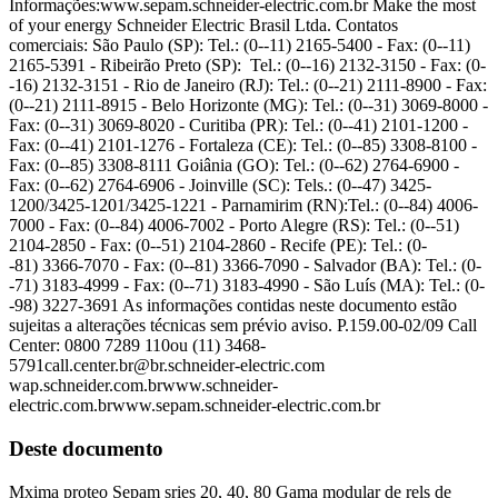
Informações:www.sepam.schneider-electric.com.br Make the most
of your energy Schneider Electric Brasil Ltda. Contatos
comerciais: São Paulo (SP): Tel.: (0--11) 2165-5400 - Fax: (0--11)
2165-5391 - Ribeirão Preto (SP): Tel.: (0--16) 2132-3150 - Fax: (0-
-16) 2132-3151 - Rio de Janeiro (RJ): Tel.: (0--21) 2111-8900 - Fax:
(0--21) 2111-8915 - Belo Horizonte (MG): Tel.: (0--31) 3069-8000 -
Fax: (0--31) 3069-8020 - Curitiba (PR): Tel.: (0--41) 2101-1200 -
Fax: (0--41) 2101-1276 - Fortaleza (CE): Tel.: (0--85) 3308-8100 -
Fax: (0--85) 3308-8111 Goiânia (GO): Tel.: (0--62) 2764-6900 -
Fax: (0--62) 2764-6906 - Joinville (SC): Tels.: (0--47) 3425-
1200/3425-1201/3425-1221 - Parnamirim (RN):Tel.: (0--84) 4006-
7000 - Fax: (0--84) 4006-7002 - Porto Alegre (RS): Tel.: (0--51)
2104-2850 - Fax: (0--51) 2104-2860 - Recife (PE): Tel.: (0-
-81) 3366-7070 - Fax: (0--81) 3366-7090 - Salvador (BA): Tel.: (0-
-71) 3183-4999 - Fax: (0--71) 3183-4990 - São Luís (MA): Tel.: (0-
-98) 3227-3691 As informações contidas neste documento estão
sujeitas a alterações técnicas sem prévio aviso. P.159.00-02/09 Call
Center: 0800 7289 110ou (11)
3468-
5791call.center.br@br.schneider-electric.com
wap.schneider.com.brwww.schneider-
electric.com.brwww.sepam.schneider-electric.com.br
Deste documento
Mxima proteo Sepam sries 20, 40, 80 Gama modular de rels de