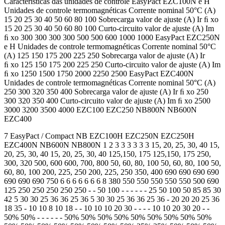
Características das unidades de controle EasyPact EZC100N e H
Unidades de controle termomagnéticas Corrente nominal 50°C (A)
15 20 25 30 40 50 60 80 100 Sobrecarga valor de ajuste (A) Ir ﬁ xo
15 20 25 30 40 50 60 80 100 Curto-circuito valor de ajuste (A) Im
ﬁ xo 300 300 300 300 500 500 600 1000 1000 EasyPact EZC250N
e H Unidades de controle termomagnéticas Corrente nominal 50°C
(A) 125 150 175 200 225 250 Sobrecarga valor de ajuste (A) Ir
ﬁ xo 125 150 175 200 225 250 Curto-circuito valor de ajuste (A) Im
ﬁ xo 1250 1500 1750 2000 2250 2500 EasyPact EZC400N
Unidades de controle termomagnéticas Corrente nominal 50°C (A)
250 300 320 350 400 Sobrecarga valor de ajuste (A) Ir ﬁ xo 250
300 320 350 400 Curto-circuito valor de ajuste (A) Im ﬁ xo 2500
3000 3200 3500 4000 EZC100 EZC250 NB800N NB600N
EZC400
7 EasyPact / Compact NB EZC100H EZC250N EZC250H
EZC400N NB600N NB800N 1 2 3 3 3 3 3 3 15, 20, 25, 30, 40 15,
20, 25, 30, 40 15, 20, 25, 30, 40 125,150, 175 125,150, 175 250,
300, 320 500, 600 600, 700, 800 50, 60, 80, 100 50, 60, 80, 100 50,
60, 80, 100 200, 225, 250 200, 225, 250 350, 400 690 690 690 690
690 690 690 750 6 6 6 6 6 6 6 8 380 550 550 550 550 550 500 690
125 250 250 250 250 250 - - 50 100 - - - - - - 25 50 100 50 85 85 30
42 5 30 30 25 36 36 25 36 5 30 30 25 36 36 25 36 - 20 20 20 25 36
18 35 - 10 10 8 10 18 - - 10 10 10 20 30 - - - - 10 10 20 30 20 - -
50% 50% - - - - - - 50% 50% 50% 50% 50% 50% 50% 50% 50%