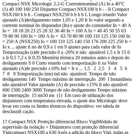
Compact NSX Micrologic 2.2-G Correntenominal (A) In a 40°C
(1) 40 100 160 250 Disjuntor Compact NSX100 b b - - Ii Compact
NSX160 b b b - Compact NSX250 b b b b L Longo retardo Valor
ajustado (A)desligamento entre 1,05 e 1,20 Ir Io valor segundo a
corrente nominal do disparador (In) e ajuste do comutador In = 40 A
Io = 18 18 20 23 25 28 32 36 40 In = 100 A Io = 40 45 50 55 63
70 80 90 100 In = 160 A Io = 63 70 80 90 100 110 125 150 160 In
= 250 A (NSX250) Io = 100 110 125 140 150 176 200 225 250 Ir =
Io x ... ajuste ﬁ no de 0,9 a 1 em 9 ajustes para cada valor de Io
Temporização (s)de precisão 0 a -20% tr não ajustável 1,5 x Ir 15 6
x Ir 0,5 7,2 x Ir 0,35 Memória térmica 20 minutos antes e depois do
desligamento S 0 Curto retardo com temporização ﬁ xa Valor
ajustado (A)de precisão ±10% Isd = Ir x ... 1,5 2 2,5 3 4 5 6
7 8 9 Temporização (ms) tsd não ajustável Tempo de não
desligamento 140 Tempo máximo de interrupção 200 I Instantânea
não ajustável Valor ajustado (A) de precisão ±15% Ii não ajustável
600 1500 2400 3000 Tempo de não desligamento Tempo máximo
de interrupção 15 ms50 ms (1) Em caso de utilização dos
disjuntores com temperatura elevada, o ajuste dos Micrologic deve
levar em conta os limites térmicos do dispositivo: ver tabela de
desclassiﬁ cação.
17 Compact NSX Proteção diferencial Bloco VigiMódulo de
supervisão da isolação + Disjuntores com proteção diferencial
Vigicompact NSX100 a 630 Após a adição do bloco Vigi, todas as