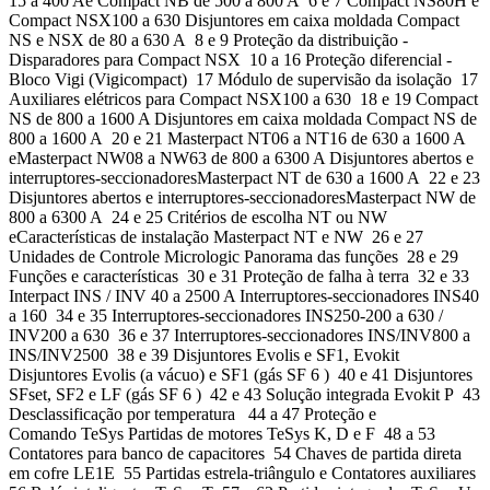
15 a 400 Ae Compact NB de 500 a 800 A 6 e 7 Compact NS80H e
Compact NSX100 a 630 Disjuntores em caixa moldada Compact
NS e NSX de 80 a 630 A 8 e 9 Proteção da distribuição -
Disparadores para Compact NSX 10 a 16 Proteção diferencial -
Bloco Vigi (Vigicompact) 17 Módulo de supervisão da isolação 17
Auxiliares elétricos para Compact NSX100 a 630 18 e 19 Compact
NS de 800 a 1600 A Disjuntores em caixa moldada Compact NS de
800 a 1600 A 20 e 21 Masterpact NT06 a NT16 de 630 a 1600 A
eMasterpact NW08 a NW63 de 800 a 6300 A Disjuntores abertos e
interruptores-seccionadoresMasterpact NT de 630 a 1600 A 22 e 23
Disjuntores abertos e interruptores-seccionadoresMasterpact NW de
800 a 6300 A 24 e 25 Critérios de escolha NT ou NW
eCaracterísticas de instalação Masterpact NT e NW 26 e 27
Unidades de Controle Micrologic Panorama das funções 28 e 29
Funções e características 30 e 31 Proteção de falha à terra 32 e 33
Interpact INS / INV 40 a 2500 A Interruptores-seccionadores INS40
a 160 34 e 35 Interruptores-seccionadores INS250-200 a 630 /
INV200 a 630 36 e 37 Interruptores-seccionadores INS/INV800 a
INS/INV2500 38 e 39 Disjuntores Evolis e SF1, Evokit
Disjuntores Evolis (a vácuo) e SF1 (gás SF 6 ) 40 e 41 Disjuntores
SFset, SF2 e LF (gás SF 6 ) 42 e 43 Solução integrada Evokit P 43
Desclassificação por temperatura 44 a 47 Proteção e
Comando TeSys Partidas de motores TeSys K, D e F 48 a 53
Contatores para banco de capacitores 54 Chaves de partida direta
em cofre LE1E 55 Partidas estrela-triângulo e Contatores auxiliares