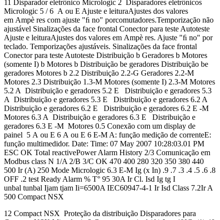
11 Disparador eletrônico Micrologic 2 Disparadores eletrônicos
Micrologic 5 / 6 A ou E Ajuste e leituraAjustes dos valores
em Ampè res com ajuste "ﬁ no" porcomutadores.Temporização não
ajustável Sinalizações da face frontal Conector para teste Autoteste
Ajuste e leituraAjustes dos valores em Ampè res. Ajuste "ﬁ no" por
teclado. Temporizações ajustáveis. Sinalizações da face frontal
Conector para teste Autoteste Distribuição b Geradores b Motores
(somente I) b Motores b Distribuição be geradores Distribuição be
geradores Motores b 2.2 Distribuição 2.2-G Geradores 2.2-M
Motores 2.3 Distribuição 1.3-M Motores (somente I) 2.3-M Motores
5.2 A Distribuição e geradores 5.2 E Distribuição e geradores 5.3
A Distribuição e geradores 5.3 E Distribuição e geradores 6.2 A
Distribuição e geradores 6.2 E Distribuição e geradores 6.2 E -M
Motores 6.3 A Distribuição e geradores 6.3 E Distribuição e
geradores 6.3 E -M Motores 0.5 Conexão com um display de
painel 5 A ou E 6 A ou E 6 E-M A: função medição de correnteE:
função multimedidor. Date: Time: 07 May 2007 10:28:03.01 PM
ESC OK Total reactivePower Alarm History 2/3 Comunicação em
Modbus class N 1/A 2/B 3/C OK 470 400 280 320 350 380 440
500 Ir (A) 250 Mode Micrologic 6.3 E-M Ig (x In) .9 .7 .3 .4 .5 .6 .8
OFF .2 test Ready Alarm % T° 95 30A Ir Cl. Isd Ig tg I
unbal tunbal Ijam tjam Ii=6500A IEC60947-4-1 Ir Isd Class 7.2Ir A
500 Compact NSX
12 Compact NSX Proteção da distribuição Disparadores para