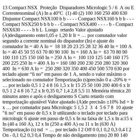
13 Compact NSX Proteção Disparadores Micrologic 5 / 6 A ou E
Correntenominal (A) In a 40°C (1) 40 (2) 100 160 250 400 630
Disjuntor Compact NSX100 b b - - - - Compact NSX160 b b b - - -
Compact NSX250 b b b b - - Compact NSX400 - - - - b - Compact
NSX630 - - - - b b L Longo retardo Valor ajustado
(A)desligamento entre1,05 e 1,20 Ir Ir = … por comutador valor
segundo a corrente nominal do disparador (In) e ajuste do
comutador In = 40 A Io = 18 18 20 23 25 28 32 36 40 In = 100 A
Io = 40 45 50 55 63 70 80 90 100 In = 160 A Io = 63 70 80 90
100 110 125 150 160 In = 250 A Io = 100 110 125 140 160 175
200 225 250 In = 400 A Io = 160 180 200 230 250 280 320 360
400 In = 630 A Io = 250 280 320 350 400 450 500 570 630 por
teclado ajuste “ﬁ no” em passo de 1 A, sendo o valor máximo o
selecionado no comutador Temporização (s)precisão 0 a -20% tr =
… por teclado 0,5 1 2 4 8 16 1,5 x Ir 15 25 50 100 200 400 6 x Ir
0,5 1 2 4 8 16 7,2 x Ir 0,35 0,7 1,4 2,8 5,5 11 Memória térmica 20
minutos antes e após o desligamento S Curto retardo com
temporização ajustável Valor ajustado (A)de precisão ±10% Isd = Ir
x … por comutador para Micrologic 5 1,5 2 3 4 5 6 7 8 10 ajuste
"ﬁ no" em passo de 0,5 x Ir utilizando o teclado por teclado para
micrologic 6 ajuste em passo de 0,5 x In na faixa de 1,5 x In a:15 x
In (40 a 160 A), 12 x In (250 a 400 A) ou 11 x In (630 A)
Temporização (s) tsd = … por teclado I 2 Off 0 0,1 0,2 0,3 0,4 I 2
On - 0,1 0,2 0,3 0,4 Tempo de não desligamento (ms) 20 80 140