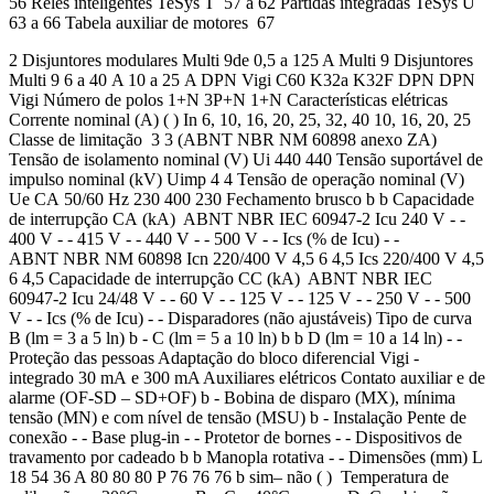
56 Relés inteligentes TeSys T 57 a 62 Partidas integradas TeSys U
63 a 66 Tabela auxiliar de motores 67
2 Disjuntores modulares Multi 9de 0,5 a 125 A Multi 9 Disjuntores
Multi 9 6 a 40 A 10 a 25 A DPN Vigi C60 K32a K32F DPN DPN
Vigi Número de polos 1+N 3P+N 1+N Características elétricas
Corrente nominal (A) ( ) In 6, 10, 16, 20, 25, 32, 40 10, 16, 20, 25
Classe de limitação 3 3 (ABNT NBR NM 60898 anexo ZA)
Tensão de isolamento nominal (V) Ui 440 440 Tensão suportável de
impulso nominal (kV) Uimp 4 4 Tensão de operação nominal (V)
Ue CA 50/60 Hz 230 400 230 Fechamento brusco b b Capacidade
de interrupção CA (kA) ABNT NBR IEC 60947-2 Icu 240 V - -
400 V - - 415 V - - 440 V - - 500 V - - Ics (% de Icu) - -
ABNT NBR NM 60898 Icn 220/400 V 4,5 6 4,5 Ics 220/400 V 4,5
6 4,5 Capacidade de interrupção CC (kA) ABNT NBR IEC
60947-2 Icu 24/48 V - - 60 V - - 125 V - - 125 V - - 250 V - - 500
V - - Ics (% de Icu) - - Disparadores (não ajustáveis) Tipo de curva
B (lm = 3 a 5 ln) b - C (lm = 5 a 10 ln) b b D (lm = 10 a 14 ln) - -
Proteção das pessoas Adaptação do bloco diferencial Vigi -
integrado 30 mA e 300 mA Auxiliares elétricos Contato auxiliar e de
alarme (OF-SD – SD+OF) b - Bobina de disparo (MX), mínima
tensão (MN) e com nível de tensão (MSU) b - Instalação Pente de
conexão - - Base plug-in - - Protetor de bornes - - Dispositivos de
travamento por cadeado b b Manopla rotativa - - Dimensões (mm) L
18 54 36 A 80 80 80 P 76 76 76 b sim– não ( ) Temperatura de