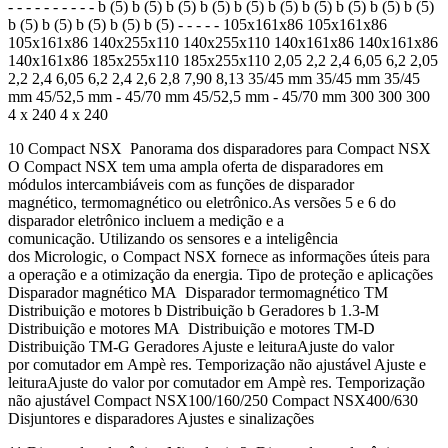
- - - - - - - - - - b (5) b (5) b (5) b (5) b (5) b (5) b (5) b (5) b (5) b (5)
b (5) b (5) b (5) b (5) b (5) - - - - - 105x161x86 105x161x86
105x161x86 140x255x110 140x255x110 140x161x86 140x161x86
140x161x86 185x255x110 185x255x110 2,05 2,2 2,4 6,05 6,2 2,05
2,2 2,4 6,05 6,2 2,4 2,6 2,8 7,90 8,13 35/45 mm 35/45 mm 35/45
mm 45/52,5 mm - 45/70 mm 45/52,5 mm - 45/70 mm 300 300 300
4 x 240 4 x 240
10 Compact NSX Panorama dos disparadores para Compact NSX
O Compact NSX tem uma ampla oferta de disparadores em
módulos intercambiáveis com as funções de disparador
magnético, termomagnético ou eletrônico.As versões 5 e 6 do
disparador eletrônico incluem a medição e a
comunicação. Utilizando os sensores e a inteligência
dos Micrologic, o Compact NSX fornece as informações úteis para
a operação e a otimização da energia. Tipo de proteção e aplicações
Disparador magnético MA Disparador termomagnético TM
Distribuição e motores b Distribuição b Geradores b 1.3-M
Distribuição e motores MA Distribuição e motores TM-D
Distribuição TM-G Geradores Ajuste e leituraAjuste do valor
por comutador em Ampè res. Temporização não ajustável Ajuste e
leituraAjuste do valor por comutador em Ampè res. Temporização
não ajustável Compact NSX100/160/250 Compact NSX400/630
Disjuntores e disparadores Ajustes e sinalizações