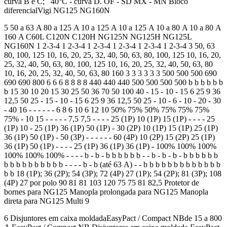
curva B e C; 40°C - curva D. OF - SD MX - MN Bloco
diferencialVigi NG125 NG160N
5 50 a 63 A 80 a 125 A 10 a 125 A 10 a 125 A 10 a 80 A 10 a 80 A
160 A C60L C120N C120H NG125N NG125H NG125L
NG160N 1 2-3-4 1 2-3-4 1 2-3-4 1 2-3-4 1 2-3-4 1 2-3-4 3 50, 63
80, 100, 125 10, 16, 20, 25, 32, 40, 50, 63, 80, 100, 125 10, 16, 20,
25, 32, 40, 50, 63, 80, 100, 125 10, 16, 20, 25, 32, 40, 50, 63, 80
10, 16, 20, 25, 32, 40, 50, 63, 80 160 3 3 3 3 3 3 500 500 500 690
690 690 800 6 6 6 8 8 8 8 440 440 440 500 500 500 500 b b b b b b
b 15 30 10 20 15 30 25 50 36 70 50 100 40 - 15 - 10 - 15 6 25 9 36
12,5 50 25 - 15 - 10 - 15 6 25 9 36 12,5 50 25 - 10 - 6 - 10 - 20 - 30
- 40 16 - - - - - - 6 8 6 10 6 12 10 50% 75% 50% 75% 75% 75%
75% - 10 15 - - - - - 7,5 7,5 - - - - 25 (1P) 10 (1P) 15 (1P) - - - - 25
(1P) 10 - 25 (1P) 36 (1P) 50 (1P) - 30 (2P) 10 (1P) 15 (1P) 25 (1P)
36 (1P) 50 (1P) - 50 (3P) - - - - - - 60 (4P) 10 (2P) 15 (2P) 25 (1P)
36 (1P) 50 (1P) - - - - 25 (1P) 36 (1P) 36 (1P) - 100% 100% 100%
100% 100% 100% - - - - b - b - b b b b b b - - b - b - b - b b b b b b
b b b b b b b b b b - - - - b - b (até 63 A) - - b b b b b b b b b b b b b
b b 18 (1P); 36 (2P); 54 (3P); 72 (4P) 27 (1P); 54 (2P); 81 (3P); 108
(4P) 27 por polo 90 81 81 103 120 75 75 81 82,5 Protetor de
bornes para NG125 Manopla prolongada para NG125 Manopla
direta para NG125 Multi 9
6 Disjuntores em caixa moldadaEasyPact / Compact NBde 15 a 800