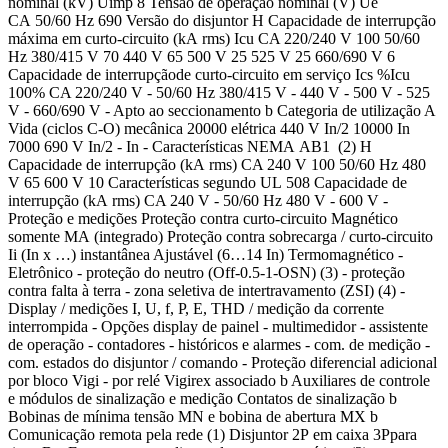
nominal (kV) Uimp 8 Tensão de operação nominal (V) Ue
CA 50/60 Hz 690 Versão do disjuntor H Capacidade de interrupção
máxima em curto-circuito (kA rms) Icu CA 220/240 V 100 50/60
Hz 380/415 V 70 440 V 65 500 V 25 525 V 25 660/690 V 6
Capacidade de interrupçãode curto-circuito em serviço Ics %Icu
100% CA 220/240 V - 50/60 Hz 380/415 V - 440 V - 500 V - 525
V - 660/690 V - Apto ao seccionamento b Categoria de utilização A
Vida (ciclos C-O) mecânica 20000 elétrica 440 V In/2 10000 In
7000 690 V In/2 - In - Características NEMA AB1 (2) H
Capacidade de interrupção (kA rms) CA 240 V 100 50/60 Hz 480
V 65 600 V 10 Características segundo UL 508 Capacidade de
interrupção (kA rms) CA 240 V - 50/60 Hz 480 V - 600 V -
Proteção e medições Proteção contra curto-circuito Magnético
somente MA (integrado) Proteção contra sobrecarga / curto-circuito
Ii (In x …) instantânea Ajustável (6…14 In) Termomagnético -
Eletrônico - proteção do neutro (Off-0.5-1-OSN) (3) - proteção
contra falta à terra - zona seletiva de intertravamento (ZSI) (4) -
Display / medições I, U, f, P, E, THD / medição da corrente
interrompida - Opções display de painel - multimedidor - assistente
de operação - contadores - históricos e alarmes - com. de medição -
com. estados do disjuntor / comando - Proteção diferencial adicional
por bloco Vigi - por relé Vigirex associado b Auxiliares de controle
e módulos de sinalização e medição Contatos de sinalização b
Bobinas de mínima tensão MN e bobina de abertura MX b
Comunicação remota pela rede (1) Disjuntor 2P em caixa 3Ppara