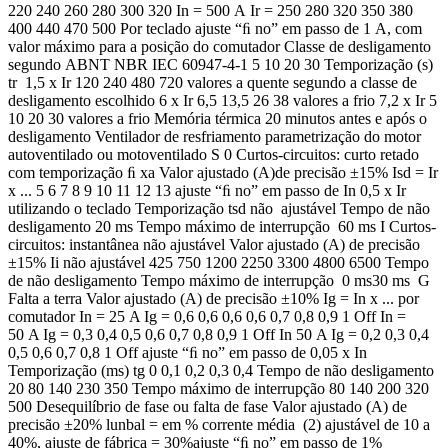
220 240 260 280 300 320 In = 500 A Ir = 250 280 320 350 380
400 440 470 500 Por teclado ajuste “ﬁ no” em passo de 1 A, com
valor máximo para a posição do comutador Classe de desligamento
segundo ABNT NBR IEC 60947-4-1 5 10 20 30 Temporização (s)
tr 1,5 x Ir 120 240 480 720 valores a quente segundo a classe de
desligamento escolhido 6 x Ir 6,5 13,5 26 38 valores a frio 7,2 x Ir 5
10 20 30 valores a frio Memória térmica 20 minutos antes e após o
desligamento Ventilador de resfriamento parametrização do motor
autoventilado ou motoventilado S 0 Curtos-circuitos: curto retado
com temporização ﬁ xa Valor ajustado (A)de precisão ±15% Isd = Ir
x ... 5 6 7 8 9 10 11 12 13 ajuste “ﬁ no” em passo de In 0,5 x Ir
utilizando o teclado Temporização tsd não ajustável Tempo de não
desligamento 20 ms Tempo máximo de interrupção 60 ms I Curtos-
circuitos: instantânea não ajustável Valor ajustado (A) de precisão
±15% Ii não ajustável 425 750 1200 2250 3300 4800 6500 Tempo
de não desligamento Tempo máximo de interrupção 0 ms30 ms G
Falta a terra Valor ajustado (A) de precisão ±10% Ig = In x ... por
comutador In = 25 A Ig = 0,6 0,6 0,6 0,6 0,7 0,8 0,9 1 Off In =
50 A Ig = 0,3 0,4 0,5 0,6 0,7 0,8 0,9 1 Off In 50 A Ig = 0,2 0,3 0,4
0,5 0,6 0,7 0,8 1 Off ajuste “ﬁ no” em passo de 0,05 x In
Temporização (ms) tg 0 0,1 0,2 0,3 0,4 Tempo de não desligamento
20 80 140 230 350 Tempo máximo de interrupção 80 140 200 320
500 Desequilíbrio de fase ou falta de fase Valor ajustado (A) de
precisão ±20% lunbal = em % corrente média (2) ajustável de 10 a
40%, ajuste de fábrica = 30%ajuste “ﬁ no” em passo de 1%