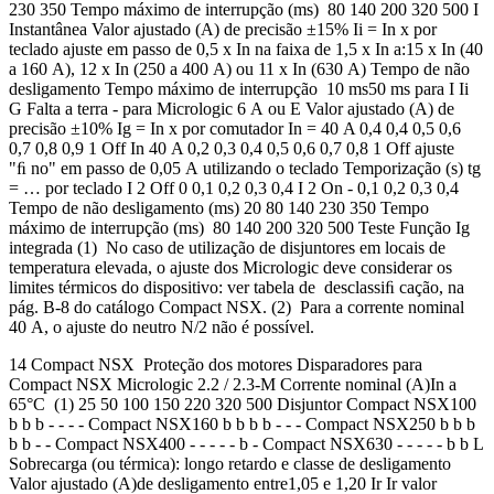
230 350 Tempo máximo de interrupção (ms) 80 140 200 320 500 I
Instantânea Valor ajustado (A) de precisão ±15% Ii = In x por
teclado ajuste em passo de 0,5 x In na faixa de 1,5 x In a:15 x In (40
a 160 A), 12 x In (250 a 400 A) ou 11 x In (630 A) Tempo de não
desligamento Tempo máximo de interrupção 10 ms50 ms para I Ii
G Falta a terra - para Micrologic 6 A ou E Valor ajustado (A) de
precisão ±10% Ig = In x por comutador In = 40 A 0,4 0,4 0,5 0,6
0,7 0,8 0,9 1 Off In 40 A 0,2 0,3 0,4 0,5 0,6 0,7 0,8 1 Off ajuste
"ﬁ no" em passo de 0,05 A utilizando o teclado Temporização (s) tg
= … por teclado I 2 Off 0 0,1 0,2 0,3 0,4 I 2 On - 0,1 0,2 0,3 0,4
Tempo de não desligamento (ms) 20 80 140 230 350 Tempo
máximo de interrupção (ms) 80 140 200 320 500 Teste Função Ig
integrada (1) No caso de utilização de disjuntores em locais de
temperatura elevada, o ajuste dos Micrologic deve considerar os
limites térmicos do dispositivo: ver tabela de desclassiﬁ cação, na
pág. B-8 do catálogo Compact NSX. (2) Para a corrente nominal
40 A, o ajuste do neutro N/2 não é possível.
14 Compact NSX Proteção dos motores Disparadores para
Compact NSX Micrologic 2.2 / 2.3-M Corrente nominal (A)In a
65°C (1) 25 50 100 150 220 320 500 Disjuntor Compact NSX100
b b b - - - - Compact NSX160 b b b b - - - Compact NSX250 b b b
b b - - Compact NSX400 - - - - - b - Compact NSX630 - - - - - b b L
Sobrecarga (ou térmica): longo retardo e classe de desligamento
Valor ajustado (A)de desligamento entre1,05 e 1,20 Ir Ir valor