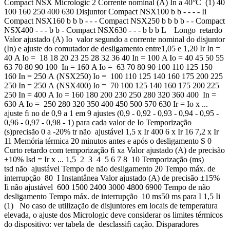
Compact NSX Micrologic 2 Corrente nominal (A) In a 40°C (1) 40
100 160 250 400 630 Disjuntor Compact NSX100 b b - - - - Ii
Compact NSX160 b b b - - - Compact NSX250 b b b b - - Compact
NSX400 - - - b b - Compact NSX630 - - - b b b L Longo retardo
Valor ajustado (A) Io valor segundo a corrente nominal do disjuntor
(In) e ajuste do comutador de desligamento entre1,05 e 1,20 Ir In =
40 A Io = 18 18 20 23 25 28 32 36 40 In = 100 A Io = 40 45 50 55
63 70 80 90 100 In = 160 A Io = 63 70 80 90 100 110 125 150
160 In = 250 A (NSX250) Io = 100 110 125 140 160 175 200 225
250 In = 250 A (NSX400) Io = 70 100 125 140 160 175 200 225
250 In = 400 A Io = 160 180 200 230 250 280 320 360 400 In =
630 A Io = 250 280 320 350 400 450 500 570 630 Ir = Io x ...
ajuste ﬁ no de 0,9 a 1 em 9 ajustes (0,9 - 0,92 - 0,93 - 0,94 - 0,95 -
0,96 - 0,97 - 0,98 - 1) para cada valor de Io Temporização
(s)precisão 0 a -20% tr não ajustável 1,5 x Ir 400 6 x Ir 16 7,2 x Ir
11 Memória térmica 20 minutos antes e após o desligamento S 0
Curto retardo com temporização ﬁ xa Valor ajustado (A) de precisão
±10% Isd = Ir x ... 1,5 2 3 4 5 6 7 8 10 Temporização (ms)
tsd não ajustável Tempo de não desligamento 20 Tempo máx. de
interrupção 80 I Instantânea Valor ajustado (A) de precisão ±15%
Ii não ajustável 600 1500 2400 3000 4800 6900 Tempo de não
desligamento Tempo máx. de interrupção 10 ms50 ms para I 1,5 Ii
(1) No caso de utilização de disjuntores em locais de temperatura
elevada, o ajuste dos Micrologic deve considerar os limites térmicos
do dispositivo: ver tabela de desclassiﬁ cação. Disparadores