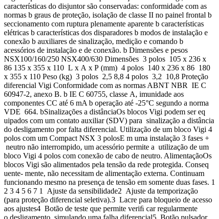
características do disjuntor são conservadas: conformidade com as
normas b graus de proteção, isolação de classe II no painel frontal b
seccionamento com ruptura plenamente aparente b características
elétricas b características dos disparadores b modos de instalação e
conexão b auxiliares de sinalização, medição e comando b
acessórios de instalação e de conexão. b Dimensões e pesos
NSX100/160/250 NSX400/630 Dimensões 3 polos 105 x 236 x
86 135 x 355 x 110 L x A x P (mm) 4 polos 140 x 236 x 86 180
x 355 x 110 Peso (kg) 3 polos 2,5 8,8 4 polos 3,2 10,8 Proteção
diferencial Vigi Conformidade com as normas ABNT NBR IE C
60947-2, anexo B. b IE C 60755, classe A, imunidade aos
componentes CC até 6 mA b operação até -25°C segundo a norma
VDE 664. bSinalizações a distânciaOs blocos Vigi podem ser eq
uipados com um contato auxiliar (SDV) para sinalização a distância
do desligamento por falta diferencial. Utilização de um bloco Vigi 4
polos com um Compact NSX 3 polosE m uma instalação 3 fases +
neutro não interrompido, um acessório permite a utilização de um
bloco Vigi 4 polos com conexão de cabo de neutro. AlimentaçãoOs
blocos Vigi são alimentados pela tensão da rede protegida. Conseq
uente- mente, não necessitam de alimentação externa. Continuam
funcionando mesmo na presença de tensão em somente duas fases. 1
2 3 4 5 6 7 1 Ajuste da sensibilidade2 Ajuste da temporização
(para proteção diferencial seletiva).3 Lacre para bloqueio de acesso
aos ajustes4 Botão de teste que permite veriﬁ car regularmente
o desligamento, simulando uma falha diferencial5 Botão pulsador