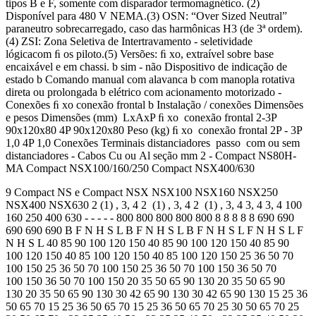
tipos B e F, somente com disparador termomagnético. (2)
Disponível para 480 V NEMA.(3) OSN: “Over Sized Neutral”
paraneutro sobrecarregado, caso das harmônicas H3 (de 3ª ordem).
(4) ZSI: Zona Seletiva de Intertravamento - seletividade
lógicacom ﬁ os piloto.(5) Versões: ﬁ xo, extraível sobre base
encaixável e em chassi. b sim - não Dispositivo de indicação de
estado b Comando manual com alavanca b com manopla rotativa
direta ou prolongada b elétrico com acionamento motorizado -
Conexões ﬁ xo conexão frontal b Instalação / conexões Dimensões
e pesos Dimensões (mm) LxAxP ﬁ xo conexão frontal 2-3P
90x120x80 4P 90x120x80 Peso (kg) ﬁ xo conexão frontal 2P - 3P
1,0 4P 1,0 Conexões Terminais distanciadores passo com ou sem
distanciadores - Cabos Cu ou Al seção mm 2 - Compact NS80H-
MA Compact NSX100/160/250 Compact NSX400/630
9 Compact NS e Compact NSX NSX100 NSX160 NSX250
NSX400 NSX630 2 (1) , 3, 4 2 (1) , 3, 4 2 (1) , 3, 4 3, 4 3, 4 100
160 250 400 630 - - - - - 800 800 800 800 800 8 8 8 8 8 690 690
690 690 690 B F N H S L B F N H S L B F N H S L F N H S L F
N H S L 40 85 90 100 120 150 40 85 90 100 120 150 40 85 90
100 120 150 40 85 100 120 150 40 85 100 120 150 25 36 50 70
100 150 25 36 50 70 100 150 25 36 50 70 100 150 36 50 70
100 150 36 50 70 100 150 20 35 50 65 90 130 20 35 50 65 90
130 20 35 50 65 90 130 30 42 65 90 130 30 42 65 90 130 15 25 36
50 65 70 15 25 36 50 65 70 15 25 36 50 65 70 25 30 50 65 70 25