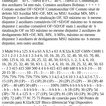
calibração: 30°C - curva B e C; 40°C - curva D. Combinação
dos auxiliares 54 mm máx. Contatos auxiliares Bobinas + + + + +
Contato auxiliar OF+SD/OF Contatoauxiliar OF Contato sinal de
defeito SD Auxiliar MX+OF, MX ou MSU Auxiliar MN, MN s
Disjuntor 3 auxiliares de sinalização OF, SD máximo no b mesmo
disjuntor 2 auxiliares comutáveis OF+SD/OF máximo no b mesmo
disjuntor 1 auxiliar comutável OF+SD/OF mais 1 auxiliar de b
sinalização OF ou SD máximo no mesmo disjuntor 2 auxiliares de
desligamento MX+OF, MX, MN, b MNs, máximo no mesmo
disjuntor 3 auxiliares de desligamento MSU máximo no b mesmo
disjuntor, sem outro auxiliar.
3 Multi 9 6 a 125 A 6 a 63 A 0,5 a 63 A K32a K32F C60N C60H 1
2-3 1 2-3 1 2-3-4 1 2-3-4 6, 10, 16, 20, 25, 32, 40, 50, 63, 70, 80,
100, 125 6, 10, 16, 20, 25, 32, 40, 50, 63 0,5, 1, 2, 3, 4, 6, 10,
16, 20, 25, 32, 40, 50, 63 1, 2, 3, 4, 6, 10, 16, 20, 25, 32, 40, 50, 63
- - 3 3 415 415 500 500 4 4 6 6 415 415 440 440 b b b b 3 6 - - 10
20 15 30 - - - - - 10 - 15 - 3 - - - 10 - 15 - - - - - 6 - 10 - - - - - - - -
75% 75% 75% 75% 75% 50% 3 3 4,5 4,5 6 10 3 3 4,5 4,5 6 7,5 - -
15 (1P) 20 (1P) - - 15 (1P) 20 (1P) - - 20 (2P) 25 (2P) - - 30 (3P) 40
(3P) - - 40 (4P) 50 (4P) - - - - - - 100% 100% b b b b b b b b - - b b -
- b b - - b b - - b b b b b - - b - - b b b b - - b 18 (1P); 36 (2P); 54
(3P) / 70 A a 125 A = 27 (1P); 54 (2P); 81 (3P) 18 (1P); 36 (2P); 54
(3P); 72 (4P) 77 81 75 75 Pentes de conexão para C60 Pentes de
conexão para K32a/K32F Bloco diferencial Vigi Dispositivo