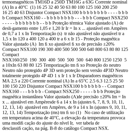
termomagnéticos TM16D a 250D TM16G a 63G Corrente nominal
(A) In a 40°C (1) 16 25 32 40 50 63 80 100 125 160 200 250
16 25 40 63 Disjuntor Compact NSX100 b b b b b b b b - - - - b b b
b Compact NSX160 - - b b b b b b b b - - - b b b Compact NSX250
- - - - - b b b b b b b - - b b Proteção térmica Valor ajustado (A) de
desli-gamento entre 1,05 e 1,20 Ir Ir = In x ... ajustável em Ampères
de 0,7 a 1 x In Temporização (s) tr não ajustável não ajustável tr a
1,5 x In 120 a 400 120 a 400 tr a 6 x Ir 15 - Proteção magnética
Valor ajustado (A) Im ﬁ xo ajustável ﬁ xo de precisão ±20%
Compact NSX100 190 300 400 500 500 500 640 800 63 80 80 125
Compact
NSX160/250 190 300 400 500 500 500 640 800 1250 1250 5
a 10xIn 63 80 80 125 Temporização tm ﬁ xo Proteção do neutro
Neutro não protegido 4P 3D sem proteção sem versão 4P3D Neutro
totalmente protegido 4P 4D 1 x Ir 1 x Ir Disparadores magnéticos
MA 2,5 a 220 Corrente nominal (A) In a 65°C 2.5 6.3 12.5 25 50
100 150 220 Disjuntor Compact NSX100 b b b b b b - - Compact
NSX160 - - - b b b b - Compact NSX250 - - - - - b b b Proteção
magnética instantânea Valor ajustado (A)de precisão ±20% Im = In
x ... ajustável em Ampèresde 6 a 14 x In (ajustes 6, 7, 8, 9, 10, 11,
12, 13, 14) ajustável em Ampères, de 9 a 14 x In (ajustes 9, 10, 11,
12, 13, 14) Temporização (ms) tm ﬁ xo (1) No caso de utilização
em temperatura acima de 40°C, a elevação da temperatura provoca
uma modiﬁ cação do ajuste do nível Ir, ver tabela de
desclassiﬁ cação, na pág. B-8 do catálogo Compact NSX.