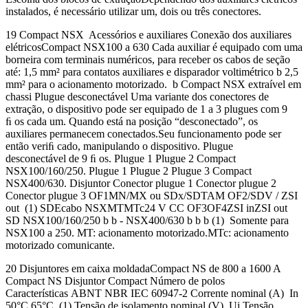
instalados, é necessário utilizar um, dois ou três conectores.
19 Compact NSX Acessórios e auxiliares Conexão dos auxiliares
elétricosCompact NSX100 a 630 Cada auxiliar é equipado com uma
borneira com terminais numéricos, para receber os cabos de seção
até: 1,5 mm² para contatos auxiliares e disparador voltimétrico b 2,5
mm² para o acionamento motorizado. b Compact NSX extraível em
chassi Plugue desconectável Uma variante dos conectores de
extração, o dispositivo pode ser equipado de 1 a 3 plugues com 9
ﬁ os cada um. Quando está na posição “desconectado”, os
auxiliares permanecem conectados.Seu funcionamento pode ser
então veriﬁ cado, manipulando o dispositivo. Plugue
desconectável de 9 ﬁ os. Plugue 1 Plugue 2 Compact
NSX100/160/250. Plugue 1 Plugue 2 Plugue 3 Compact
NSX400/630. Disjuntor Conector plugue 1 Conector plugue 2
Conector plugue 3 OF1MN/MX ou SDx/SDTAM OF2/SDV / ZSI
out (1) SDEcabo NSXMTMTc24 V CC OF3OF4ZSI inZSI out
SD NSX100/160/250 b b - NSX400/630 b b b (1) Somente para
NSX100 a 250. MT: acionamento motorizado.MTc: acionamento
motorizado comunicante.
20 Disjuntores em caixa moldadaCompact NS de 800 a 1600 A
Compact NS Disjuntor Compact Número de polos
Características ABNT NBR IEC 60947-2 Corrente nominal (A) In
50°C 65°C (1) Tensão de isolamento nominal (V) Ui Tensão