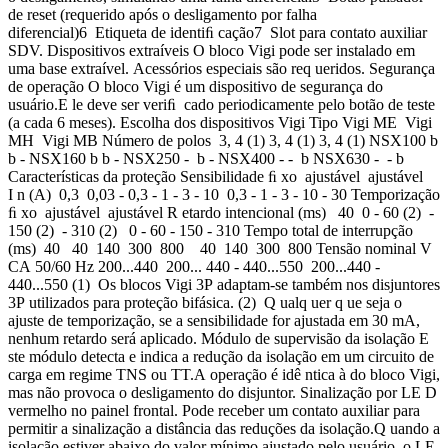
de reset (requerido após o desligamento por falha
diferencial)6 Etiqueta de identiﬁ cação7 Slot para contato auxiliar
SDV. Dispositivos extraíveis O bloco Vigi pode ser instalado em
uma base extraível. Acessórios especiais são req ueridos. Segurança
de operação O bloco Vigi é um dispositivo de segurança do
usuário.E le deve ser veriﬁ cado periodicamente pelo botão de teste
(a cada 6 meses). Escolha dos dispositivos Vigi Tipo Vigi ME Vigi
MH Vigi MB Número de polos 3, 4 (1) 3, 4 (1) 3, 4 (1) NSX100 b
b - NSX160 b b - NSX250 - b - NSX400 - - b NSX630 - - b
Características da proteção Sensibilidade ﬁ xo ajustável ajustável
I n (A) 0,3 0,03 - 0,3 - 1 - 3 - 10 0,3 - 1 - 3 - 10 - 30 Temporização
ﬁ xo ajustável ajustável R etardo intencional (ms) 40 0 - 60 (2) -
150 (2) - 310 (2) 0 - 60 - 150 - 310 Tempo total de interrupção
(ms) 40 40 140 300 800 40 140 300 800 Tensão nominal V
CA 50/60 Hz 200...440 200... 440 - 440...550 200...440 -
440...550 (1) Os blocos Vigi 3P adaptam-se também nos disjuntores
3P utilizados para proteção bifásica. (2) Q ualq uer q ue seja o
ajuste de temporização, se a sensibilidade for ajustada em 30 mA,
nenhum retardo será aplicado. Módulo de supervisão da isolação E
ste módulo detecta e indica a redução da isolação em um circuito de
carga em regime TNS ou TT.A operação é idê ntica à do bloco Vigi,
mas não provoca o desligamento do disjuntor. Sinalização por LE D
vermelho no painel frontal. Pode receber um contato auxiliar para
permitir a sinalização a distância das reduções da isolação.Q uando a
isolação estiver abaixo do valor mínimo ajustado pelo usuário, o LE