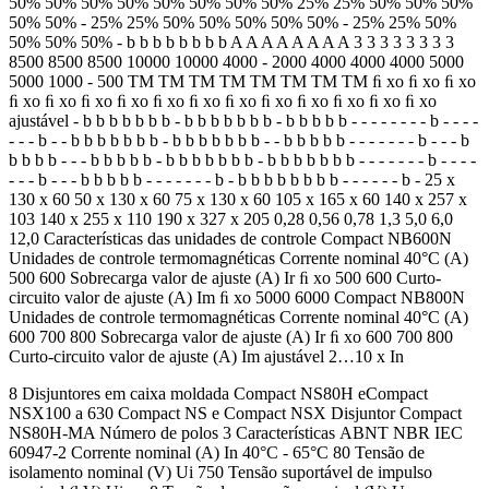
50% 50% 50% 50% 50% 50% 50% 50% 25% 25% 50% 50% 50%
50% 50% - 25% 25% 50% 50% 50% 50% 50% - 25% 25% 50%
50% 50% 50% - b b b b b b b b A A A A A A A A 3 3 3 3 3 3 3 3
8500 8500 8500 10000 10000 4000 - 2000 4000 4000 4000 5000
5000 1000 - 500 TM TM TM TM TM TM TM TM ﬁ xo ﬁ xo ﬁ xo
ﬁ xo ﬁ xo ﬁ xo ﬁ xo ﬁ xo ﬁ xo ﬁ xo ﬁ xo ﬁ xo ﬁ xo ﬁ xo ﬁ xo
ajustável - b b b b b b b - b b b b b b b - b b b b b - - - - - - - - b - - - -
- - - b - - b b b b b b b - b b b b b b b - - b b b b b - - - - - - - b - - - b
b b b b - - - b b b b b - b b b b b b b - b b b b b b b - - - - - - - b - - - -
- - - b - - - b b b b b - - - - - - - b - b b b b b b b b - - - - - - b - 25 x
130 x 60 50 x 130 x 60 75 x 130 x 60 105 x 165 x 60 140 x 257 x
103 140 x 255 x 110 190 x 327 x 205 0,28 0,56 0,78 1,3 5,0 6,0
12,0 Características das unidades de controle Compact NB600N
Unidades de controle termomagnéticas Corrente nominal 40°C (A)
500 600 Sobrecarga valor de ajuste (A) Ir ﬁ xo 500 600 Curto-
circuito valor de ajuste (A) Im ﬁ xo 5000 6000 Compact NB800N
Unidades de controle termomagnéticas Corrente nominal 40°C (A)
600 700 800 Sobrecarga valor de ajuste (A) Ir ﬁ xo 600 700 800
Curto-circuito valor de ajuste (A) Im ajustável 2…10 x In
8 Disjuntores em caixa moldada Compact NS80H eCompact
NSX100 a 630 Compact NS e Compact NSX Disjuntor Compact
NS80H-MA Número de polos 3 Características ABNT NBR IEC
60947-2 Corrente nominal (A) In 40°C - 65°C 80 Tensão de
isolamento nominal (V) Ui 750 Tensão suportável de impulso