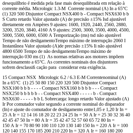
desequilíbrio é medida pela fase mais desequilibrada em relação à
corrente média. Micrologic 1.3-M Corrente nominal (A) In a 65°C
(1) 320 500 Disjuntor Compact NSX400 b - Compact NSX630 b b
S Curto retardo Valor ajustado (A) de precisão ±15% Isd ajustável
diretamente em Ampères 9 ajustes: 1600, 1920, 2440, 2560, 2880,
3200, 3520, 3840, 4160 A 9 ajustes: 2500, 3000, 3500, 4000, 4500,
5000, 5500, 6000, 6500 A Temporização (ms) tsd não ajustável
Tempo de não desligamentoTempo máximo de interrupção 2060 I
Instantânea Valor ajustado (A)de precisão ±15% Ii não ajustável
4800 6500 Tempo de não desligamentoTempo máximo de
interrupção 030 ms (1) As normas relativas aos motores impõem
funcionamento a 65°C. As correntes nominais dos disjuntores
sofrem desclassiﬁ cação para considerar esta exigência.
15 Compact NSX Micrologic 6.2 / 6.3 E-M Correntenominal (A)
In a 65°C (1) 25 50 80 150 220 320 500 Disjuntor Compact
NSX100 b b b - - - - Compact NSX160 b b b b - - - Compact
NSX250 b b b b b - - Compact NSX400 - - - - - b - Compact
NSX630 - - - - - b b L Sobrecarga: longo retardo Valor ajustado (A)
Ir Por comutador valor segundo a corrente nominal do disparador
(In) e ajuste do comutador de desligamento entre1,05 e 1,20 Ir In =
25 A Ir = 12 14 16 18 20 22 23 24 25 In = 50 A Ir = 25 30 32 36 40
42 45 47 50 In = 80 A Ir = 35 42 47 52 57 60 65 72 80 In =
150 A Ir = 70 80 90 100 110 120 130 140 150 In = 220 A Ir = 100
120 140 155 170 185 200 210 220 In = 320 A Ir = 160 180 200