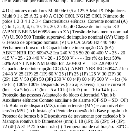
de travamento por cadeado Manopla rotativa Base plug-in
4 Disjuntores modulares Multi 9de 0,5 a 125 A Multi 9 Disjuntores
Multi 9 1 a 25 A 32 a 40 A C120 C60L NG125 C60L Número de
polos 1 2-3-4 1 2-3-4 Características elétricas Corrente nominal (A)
( ) In 1, 2, 3, 4, 6, 10, 16, 20, 25 32, 40 Classe de limitação 3 3
(ABNT NBR NM 60898 anexo ZA) Tensão de isolamento nominal
(V) Ui 500 500 Tensão suportável de impulso nominal (kV) Uimp 6
6 Tensão de operação nominal (V) Ue CA 50/60 Hz 440 440
Fechamento brusco b b Capacidade de interrupção CA (kA)
ABNT NBR IEC 60947-2 Icu 240 V 25 50 20 40 400 V - 25 - 20
415 V - 25 - 20 440 V - 20 - 15 500 V - - - - Ics (% de Icu) 50%
50% ABNT NBR NM 60898 Icn 220/400 V - - Ics 220/400 V - -
Capacidade de interrupção CC (kA) ABNT NBR IEC 60947-2 Icu
24/48 V 25 (1P) 25 (1P) 60 V 25 (1P) 25 (1P) 125 V 30 (2P) 30
(2P) 125 V 50 (3P) 50 (3P) 250 V 60 (4P) 60 (4P) 500 V - - Ics (%
de Icu) 100% 100% Disparadores (não ajustáveis) Tipo de curva B
(lm = 3 a 5 ln) - - C (lm = 5 a 10 ln) b b D (lm = 10 a 14 ln) - -
Proteção das pessoas Adaptação do bloco diferencial Vigi b b
Auxiliares elétricos Contato auxiliar e de alarme (OF-SD – SD+OF)
b b Bobina de disparo (MX), mínima tensão (MN) e com nível de
tensão (MSU) b b Instalação Pente de conexão b b Base plug-in b b
Protetor de bornes b b Dispositivos de travamento por cadeado b b
Manopla rotativa b b Dimensões (mm) L 18 (1P); 36 (2P); 54 (3P);
72 (4P) A 81 P 75 b sim– não ( ) Temperatura de calibração: 30°C -