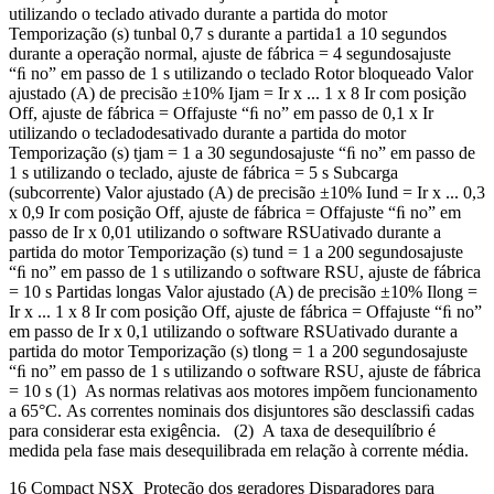
utilizando o teclado ativado durante a partida do motor
Temporização (s) tunbal 0,7 s durante a partida1 a 10 segundos
durante a operação normal, ajuste de fábrica = 4 segundosajuste
“ﬁ no” em passo de 1 s utilizando o teclado Rotor bloqueado Valor
ajustado (A) de precisão ±10% Ijam = Ir x ... 1 x 8 Ir com posição
Off, ajuste de fábrica = Offajuste “ﬁ no” em passo de 0,1 x Ir
utilizando o tecladodesativado durante a partida do motor
Temporização (s) tjam = 1 a 30 segundosajuste “ﬁ no” em passo de
1 s utilizando o teclado, ajuste de fábrica = 5 s Subcarga
(subcorrente) Valor ajustado (A) de precisão ±10% Iund = Ir x ... 0,3
x 0,9 Ir com posição Off, ajuste de fábrica = Offajuste “ﬁ no” em
passo de Ir x 0,01 utilizando o software RSUativado durante a
partida do motor Temporização (s) tund = 1 a 200 segundosajuste
“ﬁ no” em passo de 1 s utilizando o software RSU, ajuste de fábrica
= 10 s Partidas longas Valor ajustado (A) de precisão ±10% Ilong =
Ir x ... 1 x 8 Ir com posição Off, ajuste de fábrica = Offajuste “ﬁ no”
em passo de Ir x 0,1 utilizando o software RSUativado durante a
partida do motor Temporização (s) tlong = 1 a 200 segundosajuste
“ﬁ no” em passo de 1 s utilizando o software RSU, ajuste de fábrica
= 10 s (1) As normas relativas aos motores impõem funcionamento
a 65°C. As correntes nominais dos disjuntores são desclassiﬁ cadas
para considerar esta exigência. (2) A taxa de desequilíbrio é
medida pela fase mais desequilibrada em relação à corrente média.
16 Compact NSX Proteção dos geradores Disparadores para