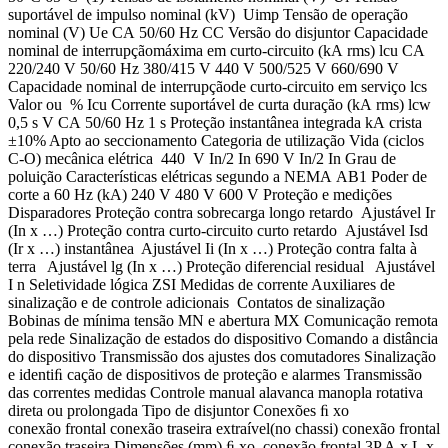
suportável de impulso nominal (kV) Uimp Tensão de operação
nominal (V) Ue CA 50/60 Hz CC Versão do disjuntor Capacidade
nominal de interrupçãomáxima em curto-circuito (kA rms) lcu CA
220/240 V 50/60 Hz 380/415 V 440 V 500/525 V 660/690 V
Capacidade nominal de interrupçãode curto-circuito em serviço lcs
Valor ou % Icu Corrente suportável de curta duração (kA rms) lcw
0,5 s V CA 50/60 Hz 1 s Proteção instantânea integrada kA crista
±10% Apto ao seccionamento Categoria de utilização Vida (ciclos
C-O) mecânica elétrica 440 V In/2 In 690 V In/2 In Grau de
poluição Características elétricas segundo a NEMA AB1 Poder de
corte a 60 Hz (kA) 240 V 480 V 600 V Proteção e medições
Disparadores Proteção contra sobrecarga longo retardo Ajustável Ir
(In x …) Proteção contra curto-circuito curto retardo Ajustável Isd
(Ir x …) instantânea Ajustável Ii (In x …) Proteção contra falta à
terra Ajustável lg (In x …) Proteção diferencial residual Ajustável
I n Seletividade lógica ZSI Medidas de corrente Auxiliares de
sinalização e de controle adicionais Contatos de sinalização
Bobinas de mínima tensão MN e abertura MX Comunicação remota
pela rede Sinalização de estados do dispositivo Comando a distância
do dispositivo Transmissão dos ajustes dos comutadores Sinalização
e identiﬁ cação de dispositivos de proteção e alarmes Transmissão
das correntes medidas Controle manual alavanca manopla rotativa
direta ou prolongada Tipo de disjuntor Conexões ﬁ xo
conexão frontal conexão traseira extraível(no chassi) conexão frontal
conexão traseira Dimensões (mm) ﬁ xo, conexão frontal 3P A x L x