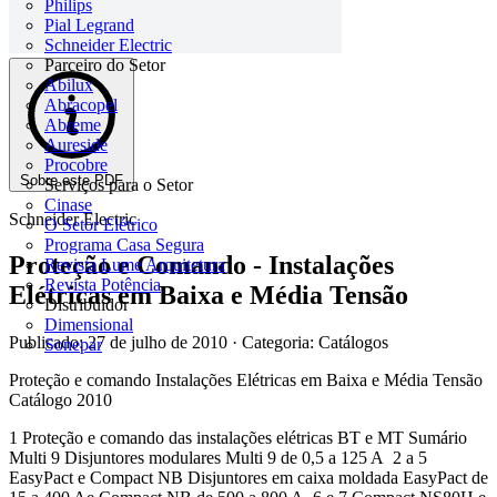
Philips
Pial Legrand
Schneider Electric
Parceiro do Setor
Abilux
Abracopel
Abreme
Aureside
Procobre
Sobre este PDF
Serviços para o Setor
Cinase
Schneider Electric
O Setor Elétrico
Programa Casa Segura
Proteção e Comando - Instalações
Revista Lume Arquitetura
Revista Potência
Elétricas em Baixa e Média Tensão
Distribuidor
Dimensional
Publicado: 27 de julho de 2010
· Categoria: Catálogos
Sonepar
Proteção e comando Instalações Elétricas em Baixa e Média Tensão
Catálogo 2010
1 Proteção e comando das instalações elétricas BT e MT Sumário
Multi 9 Disjuntores modulares Multi 9 de 0,5 a 125 A 2 a 5
EasyPact e Compact NB Disjuntores em caixa moldada EasyPact de