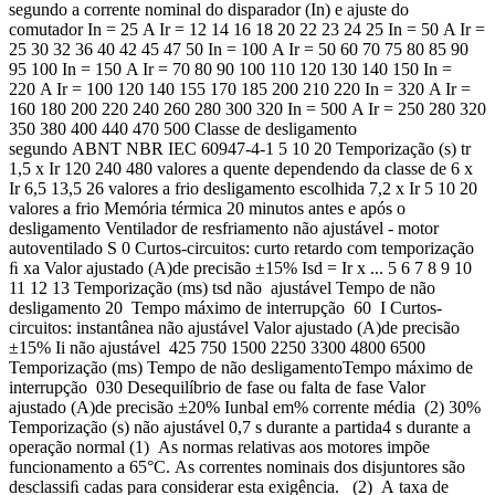
segundo a corrente nominal do disparador (In) e ajuste do
comutador In = 25 A Ir = 12 14 16 18 20 22 23 24 25 In = 50 A Ir =
25 30 32 36 40 42 45 47 50 In = 100 A Ir = 50 60 70 75 80 85 90
95 100 In = 150 A Ir = 70 80 90 100 110 120 130 140 150 In =
220 A Ir = 100 120 140 155 170 185 200 210 220 In = 320 A Ir =
160 180 200 220 240 260 280 300 320 In = 500 A Ir = 250 280 320
350 380 400 440 470 500 Classe de desligamento
segundo ABNT NBR IEC 60947-4-1 5 10 20 Temporização (s) tr
1,5 x Ir 120 240 480 valores a quente dependendo da classe de 6 x
Ir 6,5 13,5 26 valores a frio desligamento escolhida 7,2 x Ir 5 10 20
valores a frio Memória térmica 20 minutos antes e após o
desligamento Ventilador de resfriamento não ajustável - motor
autoventilado S 0 Curtos-circuitos: curto retardo com temporização
ﬁ xa Valor ajustado (A)de precisão ±15% Isd = Ir x ... 5 6 7 8 9 10
11 12 13 Temporização (ms) tsd não ajustável Tempo de não
desligamento 20 Tempo máximo de interrupção 60 I Curtos-
circuitos: instantânea não ajustável Valor ajustado (A)de precisão
±15% Ii não ajustável 425 750 1500 2250 3300 4800 6500
Temporização (ms) Tempo de não desligamentoTempo máximo de
interrupção 030 Desequilíbrio de fase ou falta de fase Valor
ajustado (A)de precisão ±20% Iunbal em% corrente média (2) 30%
Temporização (s) não ajustável 0,7 s durante a partida4 s durante a
operação normal (1) As normas relativas aos motores impõe
funcionamento a 65°C. As correntes nominais dos disjuntores são
desclassiﬁ cadas para considerar esta exigência. (2) A taxa de