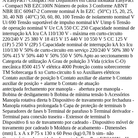
A EasyPact / Compact NB Disjuntores em caixa moldada EasyPact
- Compact NB EZC100N Número de polos 3 Conforme ABNT
NBR IEC 60947-2 Corrente nominal A In EZC (50°C) 15, 20, 25,
30, 40 NB (40°C) 50, 60, 80, 100 Tensão de isolamento nominal V
Ui 690 Tensão suportável de impulso nominal kV Uimp 6 Tensão
de operação nominal V Ue CA 550 CC 250 Capacidade nominal de
interrupção kA Icu CA 110/130 V - máxima em curto-circuito
220/240 V 25 380 V 18 415 V 15 440 V 10 550 V 5 CC 125 V
(1P) 5 250 V (2P) 5 Capacidade nominal de interrupção kA Ics Icu
110/130 V 50% de curto-circuito em serviço 220/240 V 50% 380 V
50% 415 V 50% 440 V 50% 550 V 50% Apto ao seccionamento b
Categoria de utilização A Grau de poluição 3 Vida (ciclos C-O)
mecânica 8500 415 V elétrica 4000 Proteção contra sobrecorrente
TM Sobrecarga ﬁ xo Curto-circuito ﬁ xo Auxiliares elétricos
Contato auxiliar de posição b Contato auxiliar de alarme b Contato
auxiliar de posição + alarme b Contato de atuação
antecipada fechamento por manopla - abertura por manopla -
Bobina de desligamento b Bobina de mínima tensão b Acessórios
Manopla rotativa direta b Dispositivo de travamento por fechadura -
Manopla rotativa prolongada b Capa de proteção de terminais b
Separadores de fases b Terminal de parafuso b Terminal derivador -
Terminal para conexão traseira - Extensor de terminal b
Dispositivo ﬁ xo de travamento por cadeado - Dispositivo móvel de
travamento por cadeado b Moldura de acabamento - Dimensões
(mm) L x A x P 75 x 130 x 60 Peso (kg) 0,78 b sim– não