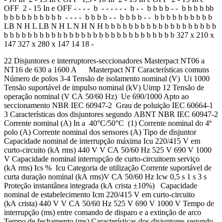
OFF 2 - 15 In e OFF - - - - b - - - - - - b - - b b b b - - b b b b bb
b b b b b b b b b b - - - - b b b b - - b b b b - - b b b b b b b b b b
LB N H L LB N H L N H N H b b b b b b b b b b b b b b b b b b b
b b b b b b b b b b b b b b b b b b b b b b b b b b b b b 327 x 210 x
147 327 x 280 x 147 14 18 -
22 Disjuntores e interruptores-seccionadores Masterpact NT06 a
NT16 de 630 a 1600 A Masterpact NT Características comuns
Número de polos 3-4 Tensão de isolamento nominal (V) Ui 1000
Tensão suportável de impulso nominal (kV) Uimp 12 Tensão de
operação nominal (V CA 50/60 Hz) Ue 690/1000 Apto ao
seccionamento NBR IEC 60947-2 Grau de poluição IEC 60664-1
3 Características dos disjuntores segundo ABNT NBR IEC 60947-2
Corrente nominal (A) In a 40°C/50°C (1) Corrente nominal do 4º
polo (A) Corrente nominal dos sensores (A) Tipo de disjuntor
Capacidade nominal de interrupção máxima Icu 220/415 V em
curto-circuito (kA rms) 440 V V CA 50/60 Hz 525 V 690 V 1000
V Capacidade nominal interrupção de curto-circuitoem serviço
(kA rms) Ics % Icu Categoria de utilização Corrente suportável de
curta duração nominal (kA rms)V CA 50/60 Hz Icw 0,5 s 1 s 3 s
Proteção instantânea integrada (kA crista ±10%) Capacidade
nominal de estabelecimento Icm 220/415 V em curto-circuito
(kA crista) 440 V V CA 50/60 Hz 525 V 690 V 1000 V Tempo de
interrupção (ms) entre comando de disparo e a extinção de arco
Tempo de fechamento (ms) Características dos disjuntores segundo