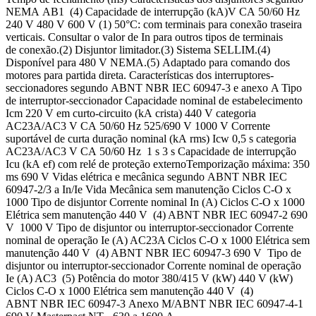
NEMA AB1 (4) Capacidade de interrupção (kA)V CA 50/60 Hz
240 V 480 V 600 V (1) 50°C: com terminais para conexão traseira
verticais. Consultar o valor de In para outros tipos de terminais
de conexão.(2) Disjuntor limitador.(3) Sistema SELLIM.(4)
Disponível para 480 V NEMA.(5) Adaptado para comando dos
motores para partida direta. Características dos interruptores-
seccionadores segundo ABNT NBR IEC 60947-3 e anexo A Tipo
de interruptor-seccionador Capacidade nominal de estabelecimento
Icm 220 V em curto-circuito (kA crista) 440 V categoria
AC23A/AC3 V CA 50/60 Hz 525/690 V 1000 V Corrente
suportável de curta duração nominal (kA rms) Icw 0,5 s categoria
AC23A/AC3 V CA 50/60 Hz 1 s 3 s Capacidade de interrupção
Icu (kA ef) com relé de proteção externoTemporização máxima: 350
ms 690 V Vidas elétrica e mecânica segundo ABNT NBR IEC
60947-2/3 a In/Ie Vida Mecânica sem manutenção Ciclos C-O x
1000 Tipo de disjuntor Corrente nominal In (A) Ciclos C-O x 1000
Elétrica sem manutenção 440 V (4) ABNT NBR IEC 60947-2 690
V 1000 V Tipo de disjuntor ou interruptor-seccionador Corrente
nominal de operação Ie (A) AC23A Ciclos C-O x 1000 Elétrica sem
manutenção 440 V (4) ABNT NBR IEC 60947-3 690 V Tipo de
disjuntor ou interruptor-seccionador Corrente nominal de operação
Ie (A) AC3 (5) Potência do motor 380/415 V (kW) 440 V (kW)
Ciclos C-O x 1000 Elétrica sem manutenção 440 V (4)
ABNT NBR IEC 60947-3 Anexo M/ABNT NBR IEC 60947-4-1