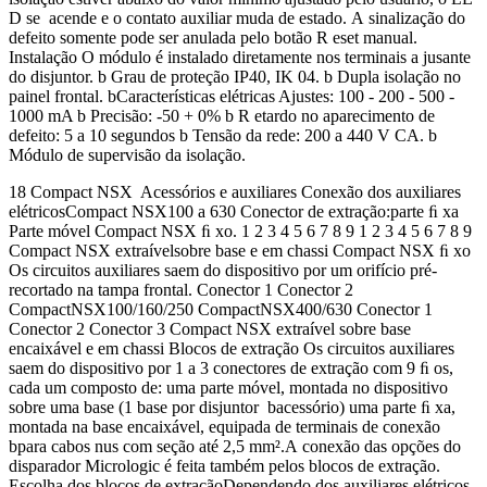
D se acende e o contato auxiliar muda de estado. A sinalização do
defeito somente pode ser anulada pelo botão R eset manual.
Instalação O módulo é instalado diretamente nos terminais a jusante
do disjuntor. b Grau de proteção IP40, IK 04. b Dupla isolação no
painel frontal. bCaracterísticas elétricas Ajustes: 100 - 200 - 500 -
1000 mA b Precisão: -50 + 0% b R etardo no aparecimento de
defeito: 5 a 10 segundos b Tensão da rede: 200 a 440 V CA. b
Módulo de supervisão da isolação.
18 Compact NSX Acessórios e auxiliares Conexão dos auxiliares
elétricosCompact NSX100 a 630 Conector de extração:parte ﬁ xa
Parte móvel Compact NSX ﬁ xo. 1 2 3 4 5 6 7 8 9 1 2 3 4 5 6 7 8 9
Compact NSX extraívelsobre base e em chassi Compact NSX ﬁ xo
Os circuitos auxiliares saem do dispositivo por um orifício pré-
recortado na tampa frontal. Conector 1 Conector 2
CompactNSX100/160/250 CompactNSX400/630 Conector 1
Conector 2 Conector 3 Compact NSX extraível sobre base
encaixável e em chassi Blocos de extração Os circuitos auxiliares
saem do dispositivo por 1 a 3 conectores de extração com 9 ﬁ os,
cada um composto de: uma parte móvel, montada no dispositivo
sobre uma base (1 base por disjuntor bacessório) uma parte ﬁ xa,
montada na base encaixável, equipada de terminais de conexão
bpara cabos nus com seção até 2,5 mm².A conexão das opções do
disparador Micrologic é feita também pelos blocos de extração.
Escolha dos blocos de extraçãoDependendo dos auxiliares elétricos