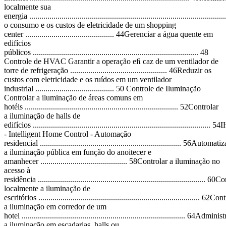
localmente sua
energia ............................................................................................
o consumo e os custos de eletricidade de um shopping
center ............................................ 44Gerenciar a água quente em
edifícios
públicos .................................................................................. 48
Controle de HVAC Garantir a operação eﬁ caz de um ventilador de
torre de refrigeração ................................................ 46Reduzir os
custos com eletricidade e os ruídos em um ventilador
industrial ....................................... 50 Controle de Iluminação
Controlar a iluminação de áreas comuns em
hotéis ............................................................................ 52Controlar
a iluminação de halls de
edifícios ........................................................................................ 5
- Intelligent Home Control - Automação
residencial ...................................................................... 56Automatiz
a iluminação pública em função do anoitecer e
amanhecer ........................................... 58Controlar a iluminação no
acesso à
residência ................................................................................... 60
localmente a iluminação de
escritórios ................................................................................ 62Co
a iluminação em corredor de um
hotel ................................................................................. 64Adminis
a iluminação em escadarias, halls ou