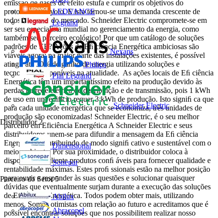
emissão de gases de efeito estufa e cumprir os objetivos do
LEDVANCE
protocolo de Kyoto. E isto tornou-se uma demanda crescente de
todos os atores do mercado. Schneider Electric compromete-se em
Legrand
ser seu especialista mundial no gerenciamento da energia, como
também seu parceiro ecológico! Por que um catálogo de soluções
padrões de EE? Ações de Eﬁ ciência Energética ambiciosas são
Nexans
viáveis agora: na maior parte das instalações existentes, é possível
atingir até 30% de ganho de energia utilizando soluções e
Philips
tecnologias disponíveis na atualidade. As ações locais de Eﬁ ciência
Pial Legrand
Energética têm um importantíssimo efeito na produção devido às
perdas na rede elétrica de distribuição e de transmissão, pois 1 kWh
de uso em um edifício requer 3 kWh de produção. Isto signiﬁ ca que
Schneider Electric
para cada unidade energética que se economiza, três unidades de
produção são economizadas! Schneider Electric, é o seu melhor
Distribuidor
2
parceiro em Eficiência Energética A Schneider Electric e seus
distribuidores unem-se para difundir a mensagem da Eﬁ ciência
Energética, contribuindo de modo signiﬁ cativo e sustentável com o
Dimensional
meio ambiente. Por sua proximidade, o distribuidor coloca à
disposição do cliente produtos conﬁ áveis para fornecer qualidade e
Sonepar
rentabilidade máximas. Estes proﬁ ssionais estão na melhor posição
para ouvir e responder às suas questões e solucionar quaisquer
Parceiro do Setor
5
dúvidas que eventualmente surjam durante a execução das soluções
de Eﬁ ciência Energética. Todos podem obter mais, utilizando
Abilux
menos. Somos otimistas com relação ao futuro e acreditamos que é
Abracopel
possível encontrar soluções que nos possibilitem realizar nosso