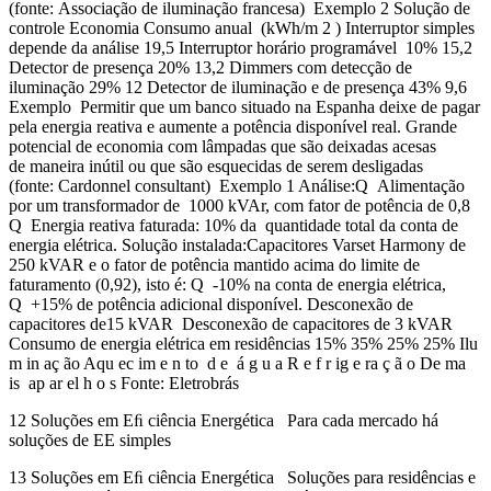
(fonte: Associação de iluminação francesa) Exemplo 2 Solução de
controle Economia Consumo anual (kWh/m 2 ) Interruptor simples
depende da análise 19,5 Interruptor horário programável 10% 15,2
Detector de presença 20% 13,2 Dimmers com detecção de
iluminação 29% 12 Detector de iluminação e de presença 43% 9,6
Exemplo Permitir que um banco situado na Espanha deixe de pagar
pela energia reativa e aumente a potência disponível real. Grande
potencial de economia com lâmpadas que são deixadas acesas
de maneira inútil ou que são esquecidas de serem desligadas
(fonte: Cardonnel consultant) Exemplo 1 Análise:Q Alimentação
por um transformador de 1000 kVAr, com fator de potência de 0,8
Q Energia reativa faturada: 10% da quantidade total da conta de
energia elétrica. Solução instalada:Capacitores Varset Harmony de
250 kVAR e o fator de potência mantido acima do limite de
faturamento (0,92), isto é: Q -10% na conta de energia elétrica,
Q +15% de potência adicional disponível. Desconexão de
capacitores de15 kVAR Desconexão de capacitores de 3 kVAR
Consumo de energia elétrica em residências 15% 35% 25% 25% Ilu
m in aç ão Aqu ec im e n to d e á g u a R e f r ig e ra ç ã o De ma
is ap ar el h o s Fonte: Eletrobrás
12 Soluções em Eﬁ ciência Energética Para cada mercado há
soluções de EE simples
13 Soluções em Eﬁ ciência Energética Soluções para residências e