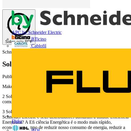
APC by Schneider Electric
BTicino
Sobre este PDF
Cablofil
Schneider Electric
Soluções em Eficiência Energética
Publicado: 7 de maio de 2010
· Categoria: Catálogos
Make the most of your Energy Soluções em Eficiência Energética
2 Soluções em Eﬁ ciência Energética Desenvolver uma atitude
comum
3 Soluções em Eﬁ ciência Energética Editorial… Por que a
Schneider Electric e seus distribuidores adotaram a atitude Eficiência
Fluke
Energética? A Eﬁ ciência Energética é o modo mais rápido,
econômico e limpo de reduzir nosso consumo de energia, reduzir a
HDL