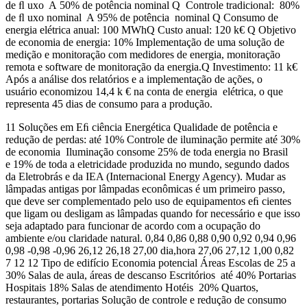
de ﬂ uxo A 50% de potência nominal Q Controle tradicional: 80%
de ﬂ uxo nominal A 95% de potência nominal Q Consumo de
energia elétrica anual: 100 MWhQ Custo anual: 120 k€ Q Objetivo
de economia de energia: 10% Implementação de uma solução de
medição e monitoração com medidores de energia, monitoração
remota e software de monitoração da energia.Q Investimento: 11 k€
Após a análise dos relatórios e a implementação de ações, o
usuário economizou 14,4 k € na conta de energia elétrica, o que
representa 45 dias de consumo para a produção.
11 Soluções em Eﬁ ciência Energética Qualidade de potência e
redução de perdas: até 10% Controle de iluminação permite até 30%
de economia Iluminação consome 25% de toda energia no Brasil
e 19% de toda a eletricidade produzida no mundo, segundo dados
da Eletrobrás e da IEA (Internacional Energy Agency). Mudar as
lâmpadas antigas por lâmpadas econômicas é um primeiro passo,
que deve ser complementado pelo uso de equipamentos eﬁ cientes
que ligam ou desligam as lâmpadas quando for necessário e que isso
seja adaptado para funcionar de acordo com a ocupação do
ambiente e/ou claridade natural. 0,84 0,86 0,88 0,90 0,92 0,94 0,96
0,98 -0,98 -0,96 26,12 26,18 27,00 dia,hora 27,06 27,12 1,00 0,82
7 12 12 Tipo de edifício Economia potencial Áreas Escolas de 25 a
30% Salas de aula, áreas de descanso Escritórios até 40% Portarias
Hospitais 18% Salas de atendimento Hotéis 20% Quartos,
restaurantes, portarias Solução de controle e redução de consumo