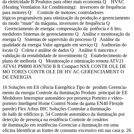
da eletricidade B Produtos para obter mais economia Q HVAC
(Heating Ventilation Air Conditioning): inversores de frequência
para motores Q Controle de motores: controladores
lógicos programáveis para otimização da produção e gerenciamento
do modo “mute” da máquina, inversores de frequência Q
Gerenciamento de energia: compensação da potência e ﬁ ltro,
medidores Sistemas de gerenciamento Q Análise e monitoração da
energia Q Sistemas de supervisão do processo Q Análise da
qualidade da energia Valor agregado em serviço Q Auditorias do
locais Q Coleta e análise de dados Q Análise ﬁ nanceira e
validação da rentabilidade de investimento Q Estabelecimento de
plano de melhoria Q Monitoração e otimização remota ATV21
ATV61 PM800 ION7650 B B Compact NSX CONTR OLE DE
MO TORES CONTR OLE DE HV AC GERENCIAMENT O
DE ENERGIA
16 Soluções em Eﬁ ciência Energética Tipo de produto Gerencia-
mento da energia Controle da iluminação Produto principal de EE
Medidores Interruptor automático por presença Porteiro e vídeo-
porteiro Intelligent Home Control Nome da gama EN40 Flex(de
parede) Flex Arbus IHC Soluções Controlar a iluminação
de halls de edifícios p. 54 Controle automático da iluminação por
detecção de presença na residência Controle de cenários
de iluminação em residências Gerenciar a iluminação em uma
oficina Identificar as fontes de consumo excessivo em sua casa p. 26