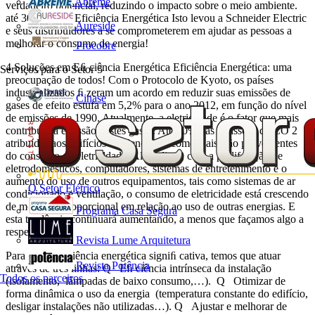
Abreme
verdadeiro potencial, reduzindo o impacto sobre o meio ambiente.
até 30% de EE Eficiência Energética Isto levou a Schneider Electric
Aureside
e seus distribuidores a se comprometerem em ajudar as pessoas a
melhorar o consumo de energia!
Procobre
4 Soluções em Eﬁ ciência Energética Eficiência Energética: uma
Serviços para o Setor
5
preocupação de todos! Com o Protocolo de Kyoto, os países
industrializados ﬁ zeram um acordo em reduzir suas emissões de
Cinase
gases de efeito estufa em 5,2% para o ano 2012, em função do nível
de emissões de 1990. Atualmente, a eletricidade é o fator que mais
contribui na emissão destes gases. Até 50% das emissões de CO 2
atribuídas aos edifícios residenciais e comerciais, são provenientes
do consumo de eletricidade. Além disso, com a proliferação de
eletrodomésticos, computadores, sistemas de entretenimento e o
aumento do uso de outros equipamentos, tais como sistemas de ar
O Setor Elétrico
condicionado e ventilação, o consumo de eletricidade está crescendo
de modo desproporcional em relação ao uso de outras energias. E
Programa Casa Segura
esta tendência continuará aumentando, a menos que façamos algo a
respeito!
Revista Lume Arquitetura
Para obter eﬁ ciência energética signiﬁ cativa, temos que atuar
Revista Potência
através de três linhas: Q Eﬁ ciência intrínseca da instalação
Todos os parceiros
(isolamento, lâmpadas de baixo consumo,…). Q Otimizar de
forma dinâmica o uso da energia (temperatura constante do edifício,
desligar instalações não utilizadas…). Q Ajustar e melhorar de