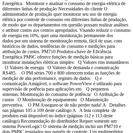
Energética Monitorar e analisar o consumo de energia elétrica de
diferentes linhas de produção Necessidades do cliente O
administrador de produção quer monitorar seu uso de energia
elétrica por controle de consumo em diferentes linhas de produção,
de modo que os departamentos em questão possam realizar análises
e atribuir custos aos centros apropriados. Visando reduzir o consumo
de energia em 10%, quer uma monitoração permanente dos
dados por um sistema de monitoração remota, fácil de usar, com
históricos de dados, tendências de consumo e medições para
atribuição de custos. PM710 Produtos-chave de Eficiência
Energética PM9C oferece funções de medição básicas para
monitorar instalações elétricas simples: Q Valores rms instantâneos
O Valores de energia O Valores de demanda e comunicação
RS485. O PM séries 700 e 800 oferecem todas as funções de
medição de alta performance, registro de dados Q e
comunicação.Amigável, o software PowerView é utilizado para
supervisão de potência para aplicações em Q pequenos
sistemas: Monitoração do consumo de potência O Atribuição de
custos O Monitoração de equipamento O Manutenção
preventiva. O PM Assegure-se de não perder nada! A Detalhes
nas páginas 105 a 109 deste catálogo A A lista completa de
produtos está disponível no índice (páginas 112 e 113 deste
catálogo) Recomendação do distribuidor Requer somente um
sistema PowerLogic! O sistema de medição inclui um PM710 e
dois PM9C instalados nos painéis de controle. Um multimedidor