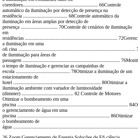
corredores............................................................. 66Controle
automático da iluminação por detecção de presença na
residência .................................... 68Controle automático da
iluminação em áreas amplas por detecção de
presença .............................. 70Controle de cenários de iluminação
em
residências ........................................................................... 72Geren
a iluminação em uma
oﬁ cina ...........................................................................................
de iluminação para áreas de
passagem ............................................................................... 76Mon
o tempo de iluminação e gerenciar as campainhas de
escola ............................................ 78Otimizar a iluminação de um
estacionamento de
hotel ....................................................................... 80Otimizar a
iluminação ambiente com variador de luminosidade
(dimmer) .......................................... 82 Controle de Motores
Otimizar o bombeamento em uma
piscina .......................................................................................... 
o gerenciamento de água em uma
piscina ........................................................................... 86Otimizar
o bombeamento de
água ...................................................................................................
26 Zoom Gerenciamento de Energia Soluções de Eﬁ ciência