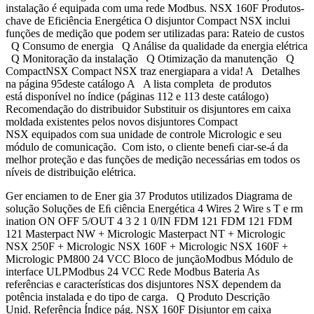
instalação é equipada com uma rede Modbus. NSX 160F Produtos-
chave de Eficiência Energética O disjuntor Compact NSX inclui
funções de medição que podem ser utilizadas para: Rateio de custos
Q Consumo de energia Q Análise da qualidade da energia elétrica
Q Monitoração da instalação Q Otimização da manutenção Q
CompactNSX Compact NSX traz energiapara a vida! A Detalhes
na página 95deste catálogo A A lista completa de produtos
está disponível no índice (páginas 112 e 113 deste catálogo)
Recomendação do distribuidor Substituir os disjuntores em caixa
moldada existentes pelos novos disjuntores Compact
NSX equipados com sua unidade de controle Micrologic e seu
módulo de comunicação. Com isto, o cliente beneﬁ ciar-se-á da
melhor proteção e das funções de medição necessárias em todos os
níveis de distribuição elétrica.
Ger enciamen to de Ener gia 37 Produtos utilizados Diagrama de
solução Soluções de Eﬁ ciência Energética 4 Wires 2 Wire s T e rm
ination ON OFF 5/OUT 4 3 2 1 0/IN FDM 121 FDM 121 FDM
121 Masterpact NW + Micrologic Masterpact NT + Micrologic
NSX 250F + Micrologic NSX 160F + Micrologic NSX 160F +
Micrologic PM800 24 VCC Bloco de junçãoModbus Módulo de
interface ULPModbus 24 VCC Rede Modbus Bateria As
referências e características dos disjuntores NSX dependem da
potência instalada e do tipo de carga. Q Produto Descrição
Unid. Referência Índice pág. NSX 160F Disjuntor em caixa