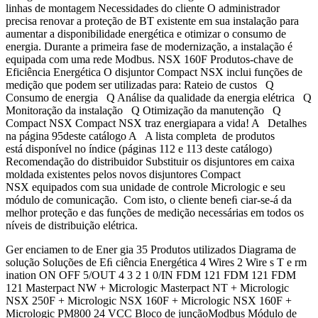
linhas de montagem Necessidades do cliente O administrador
precisa renovar a proteção de BT existente em sua instalação para
aumentar a disponibilidade energética e otimizar o consumo de
energia. Durante a primeira fase de modernização, a instalação é
equipada com uma rede Modbus. NSX 160F Produtos-chave de
Eficiência Energética O disjuntor Compact NSX inclui funções de
medição que podem ser utilizadas para: Rateio de custos Q
Consumo de energia Q Análise da qualidade da energia elétrica Q
Monitoração da instalação Q Otimização da manutenção Q
Compact NSX Compact NSX traz energiapara a vida! A Detalhes
na página 95deste catálogo A A lista completa de produtos
está disponível no índice (páginas 112 e 113 deste catálogo)
Recomendação do distribuidor Substituir os disjuntores em caixa
moldada existentes pelos novos disjuntores Compact
NSX equipados com sua unidade de controle Micrologic e seu
módulo de comunicação. Com isto, o cliente beneﬁ ciar-se-á da
melhor proteção e das funções de medição necessárias em todos os
níveis de distribuição elétrica.
Ger enciamen to de Ener gia 35 Produtos utilizados Diagrama de
solução Soluções de Eﬁ ciência Energética 4 Wires 2 Wire s T e rm
ination ON OFF 5/OUT 4 3 2 1 0/IN FDM 121 FDM 121 FDM
121 Masterpact NW + Micrologic Masterpact NT + Micrologic
NSX 250F + Micrologic NSX 160F + Micrologic NSX 160F +
Micrologic PM800 24 VCC Bloco de junçãoModbus Módulo de