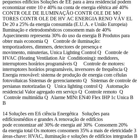
pequenos edifícios Soluções de EE para a área residencial podem
economizar entre 10 e 40% na conta de energia elétrica até 40%
CONTR OLE DE ILUMINAÇÃO CONTR OLE DE MO
TORES CONTR OLE DE HV AC ENERGIA RENO VÁV EL
De 20 a 25% da energia consumida (E.U.A. e União Europeia)
Iluminação e eletrodomésticos consomem mais de 40%
Aquecimento representa 30% do uso da energia B Produtos para
obter mais economia Q Controle de iluminação:
temporizadores, dimmers, detectores de presença e
movimento, minuterias, Unica Lighting Control Q Controle de
HVAC (Heating Ventilation Air Conditioning): medidores,
interruptores horários programáveis Q Controle de motores:
interruptores horários programáveis, inversores de frequência Q
Energia renovável: sistema de produção de energia com células
fotovoltaicas Sistemas de gerenciamento Q Sistemas de controle de
persianas motorizadas Q Unica lighting control Q Automação
residencial Valor agregado em serviço Q Controle remoto Q
Controle multimídia Q Alarme MINt EN40 Flex IHP 1c Unica B
B
14 Soluções em Eﬁ ciência Energética Soluções para
edifíciosmédios e grandes A renovação de edifícios
pode economizar até 30% de energia até 30% Consomem 20%
da energia total Os motores consomem 35% a mais de eletricidade 3
áreas-chave: HVAC, iluminação e soluções de edifícios integradas B