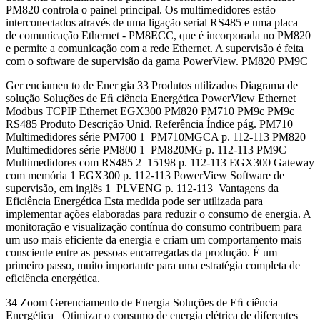
PM820 controla o painel principal. Os multimedidores estão
interconectados através de uma ligação serial RS485 e uma placa
de comunicação Ethernet - PM8ECC, que é incorporada no PM820
e permite a comunicação com a rede Ethernet. A supervisão é feita
com o software de supervisão da gama PowerView. PM820 PM9C
Ger enciamen to de Ener gia 33 Produtos utilizados Diagrama de
solução Soluções de Eﬁ ciência Energética PowerView Ethernet
Modbus TCPIP Ethernet EGX300 PM820 PM710 PM9c PM9c
RS485 Produto Descrição Unid. Referência Índice pág. PM710
Multimedidores série PM700 1 PM710MGCA p. 112-113 PM820
Multimedidores série PM800 1 PM820MG p. 112-113 PM9C
Multimedidores com RS485 2 15198 p. 112-113 EGX300 Gateway
com memória 1 EGX300 p. 112-113 PowerView Software de
supervisão, em inglês 1 PLVENG p. 112-113 Vantagens da
Eficiência Energética Esta medida pode ser utilizada para
implementar ações elaboradas para reduzir o consumo de energia. A
monitoração e visualização contínua do consumo contribuem para
um uso mais eficiente da energia e criam um comportamento mais
consciente entre as pessoas encarregadas da produção. É um
primeiro passo, muito importante para uma estratégia completa de
eficiência energética.
34 Zoom Gerenciamento de Energia Soluções de Eﬁ ciência
Energética Otimizar o consumo de energia elétrica de diferentes