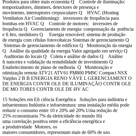
Produtos para obter mais economia Q Controle de iluminação:
temporizadores, dimmers, detectores de presença e
movimento, interruptores crepusculares Q HVAC (Heating
Ventilation Air Conditioning): inversores de frequência para
bombas em HVAC Q Controle de motores: inversores de
frequência Q Gerenciamento de energia: compensação da potência
e ﬁ ltro, medidores Q Energia renovável: sistema de produção
de energia com células fotovoltaicas Sistemas de gerenciamento Q
Sistemas de gerenciamento de edifícios Q Monitoração da energia
Q Análise da qualidade da energia Valor agregado em serviço Q
Auditorias do locais Q Coleta e análise de dados Q Análise
ﬁ nanceira e validação da rentabilidade de investimento Q
Estabelecimento de plano de melhoria Q Monitoração e
otimização remota ATV21 ATV61 PM800 PM9C Compact NSX
Varplus 2 B B ENERGIA RENO VÁVE L GERENCIAMENT O
DE ENERGIA CONTR OLE DE ILUMINAÇÃO CONTR OLE
DE MO TORES CONTR OLE DE HV AC
15 Soluções em Eﬁ ciência Energética Soluções para indústria e
infraestrutura Indústria e infraestrutura: uma instalação média pode
reduzir o consumo entre 10 e 20% até 20% Uma redução de
25% economizaria 7% da eletricidade do mundo Há
uma correlação positiva entre a eficiência energética e
a produtividade Motores, os
maiores consumidores, representam mais de 60% de uso