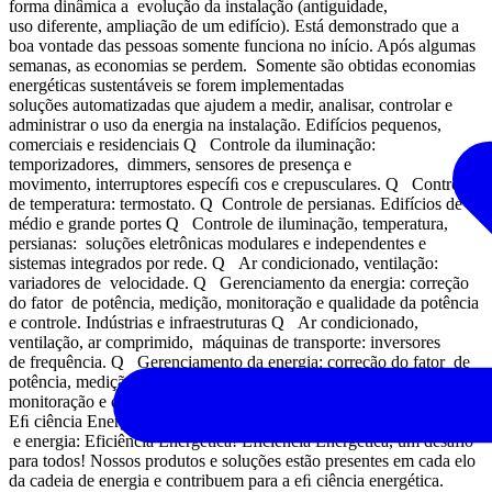
forma dinâmica a evolução da instalação (antiguidade,
uso diferente, ampliação de um edifício). Está demonstrado que a
boa vontade das pessoas somente funciona no início. Após algumas
semanas, as economias se perdem. Somente são obtidas economias
energéticas sustentáveis se forem implementadas
soluções automatizadas que ajudem a medir, analisar, controlar e
administrar o uso da energia na instalação. Edifícios pequenos,
comerciais e residenciais Q Controle da iluminação:
temporizadores, dimmers, sensores de presença e
movimento, interruptores especíﬁ cos e crepusculares. Q Controle
de temperatura: termostato. Q Controle de persianas. Edifícios de
médio e grande portes Q Controle de iluminação, temperatura,
persianas: soluções eletrônicas modulares e independentes e
sistemas integrados por rede. Q Ar condicionado, ventilação:
variadores de velocidade. Q Gerenciamento da energia: correção
do fator de potência, medição, monitoração e qualidade da potência
e controle. Indústrias e infraestruturas Q Ar condicionado,
ventilação, ar comprimido, máquinas de transporte: inversores
de frequência. Q Gerenciamento da energia: correção do fator de
potência, medição, monitoração remota do consumo de energia,
monitoração e qualidade da potência e controle. 5 Soluções em
Eﬁ ciência Energética Para enfrentar o desafio de emissão de CO 2
e energia: Eficiência Energética! Eficiência Energética, um desafio
para todos! Nossos produtos e soluções estão presentes em cada elo
da cadeia de energia e contribuem para a eﬁ ciência energética.