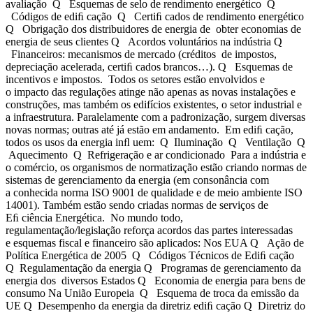
avaliação Q Esquemas de selo de rendimento energético Q
Códigos de ediﬁ cação Q Certiﬁ cados de rendimento energético
Q Obrigação dos distribuidores de energia de obter economias de
energia de seus clientes Q Acordos voluntários na indústria Q
Financeiros: mecanismos de mercado (créditos de impostos,
depreciação acelerada, certiﬁ cados brancos…). Q Esquemas de
incentivos e impostos. Todos os setores estão envolvidos e
o impacto das regulações atinge não apenas as novas instalações e
construções, mas também os edifícios existentes, o setor industrial e
a infraestrutura. Paralelamente com a padronização, surgem diversas
novas normas; outras até já estão em andamento. Em ediﬁ cação,
todos os usos da energia inﬂ uem: Q Iluminação Q Ventilação Q
Aquecimento Q Refrigeração e ar condicionado Para a indústria e
o comércio, os organismos de normatização estão criando normas de
sistemas de gerenciamento da energia (em consonância com
a conhecida norma ISO 9001 de qualidade e de meio ambiente ISO
14001). Também estão sendo criadas normas de serviços de
Eﬁ ciência Energética. No mundo todo,
regulamentação/legislação reforça acordos das partes interessadas
e esquemas fiscal e financeiro são aplicados: Nos EUA Q Ação de
Política Energética de 2005 Q Códigos Técnicos de Ediﬁ cação
Q Regulamentação da energia Q Programas de gerenciamento da
energia dos diversos Estados Q Economia de energia para bens de
consumo Na União Europeia Q Esquema de troca da emissão da
UE Q Desempenho da energia da diretriz ediﬁ cação Q Diretriz do