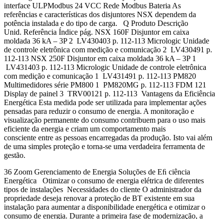
interface ULPModbus 24 VCC Rede Modbus Bateria As
referências e características dos disjuntores NSX dependem da
potência instalada e do tipo de carga. Q Produto Descrição
Unid. Referência Índice pág. NSX 160F Disjuntor em caixa
moldada 36 kA – 3P 2 LV430403 p. 112-113 Micrologic Unidade
de controle eletrônica com medição e comunicação 2 LV430491 p.
112-113 NSX 250F Disjuntor em caixa moldada 36 kA – 3P 1
LV431403 p. 112-113 Micrologic Unidade de controle eletrônica
com medição e comunicação 1 LV431491 p. 112-113 PM820
Multimedidores série PM800 1 PM820MG p. 112-113 FDM 121
Display de painel 3 TRV00121 p. 112-113 Vantagens da Eficiência
Energética Esta medida pode ser utilizada para implementar ações
pensadas para reduzir o consumo de energia. A monitoração e
visualização permanente do consumo contribuem para o uso mais
eficiente da energia e criam um comportamento mais
consciente entre as pessoas encarregadas da produção. Isto vai além
de uma simples proteção e torna-se uma verdadeira ferramenta de
gestão.
36 Zoom Gerenciamento de Energia Soluções de Eﬁ ciência
Energética Otimizar o consumo de energia elétrica de diferentes
tipos de instalações Necessidades do cliente O administrador da
propriedade deseja renovar a proteção de BT existente em sua
instalação para aumentar a disponibilidade energética e otimizar o
consumo de energia. Durante a primeira fase de modernização, a