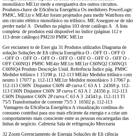
monofásico ME1zr mede a energiaativa dos outros circuitos.
Produtos-chave de Eficiência Energética Os medidores PowerLogic
PM9C, ME1zr e ME4zr foram projetados para medir Watt/hora em
um circuito elétrico monofásico ou trifásico. ME Assegure-se de não
perder nada! A Detalhes na página 103 deste catálogo A A lista
completa de produtos está disponível no índice (páginas 112 e
113 deste catálogo) PM210 PM9C ME1zr
Ger enciamen to de Ener gia 31 Produtos utilizados Diagrama de
solução Soluções de Eﬁ ciência Energética O - OFF O - OFF O
- OFF O - OFF O - OFF O - OFF O - OFF O - OFF O - OFF O -
OFF C60NQ1 PM9C ME4zr ME1zr ME1zr C60NQ2 C60NQ3
C60NQ4 Produto Descrição Unid. Referência Índice pág. PM9C
Medidor trifásico 1 15198 p. 112-113 ME4zr Medidor trifásico com
neutro 1 17077 p. 112-113 ME1zr Medidor monofásico 3 17067 p.
112-113 C60N Disjuntor C60N 4P curva C 63 A 1 24369 p. 112-
113 C60N Disjuntor C60N 3P curva C 63 A 1 24356 p. 112-113
C60N Disjuntor C60N 2P curva C 63 A 3 24343 p. 112-113 TI
75/5 Transformador de corrente 75/5 3 16502 p. 112-113
Vantagens da Eficiência Energética A visualização contínua do
consumo contribui para uso mais eficiente da energia e a criar um
comportamento mais consciente entre as pessoas encarregadas das
linhas de negócio. Cafeteria Sala de refrigeração Mercearia
32 Zoom Gerenciamento de Energia Soluções de Eﬁ ciência