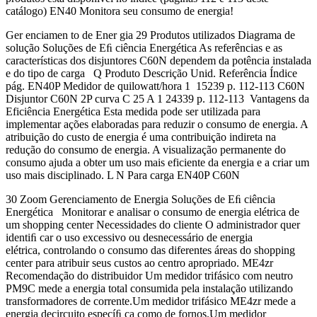
catálogo) EN40 Monitora seu consumo de energia!
Ger enciamen to de Ener gia 29 Produtos utilizados Diagrama de
solução Soluções de Eﬁ ciência Energética As referências e as
características dos disjuntores C60N dependem da potência instalada
e do tipo de carga Q Produto Descrição Unid. Referência Índice
pág. EN40P Medidor de quilowatt/hora 1 15239 p. 112-113 C60N
Disjuntor C60N 2P curva C 25 A 1 24339 p. 112-113 Vantagens da
Eficiência Energética Esta medida pode ser utilizada para
implementar ações elaboradas para reduzir o consumo de energia. A
atribuição do custo de energia é uma contribuição indireta na
redução do consumo de energia. A visualização permanente do
consumo ajuda a obter um uso mais eficiente da energia e a criar um
uso mais disciplinado. L N Para carga EN40P C60N
30 Zoom Gerenciamento de Energia Soluções de Eﬁ ciência
Energética Monitorar e analisar o consumo de energia elétrica de
um shopping center Necessidades do cliente O administrador quer
identiﬁ car o uso excessivo ou desnecessário de energia
elétrica, controlando o consumo das diferentes áreas do shopping
center para atribuir seus custos ao centro apropriado. ME4zr
Recomendação do distribuidor Um medidor trifásico com neutro
PM9C mede a energia total consumida pela instalação utilizando
transformadores de corrente.Um medidor trifásico ME4zr mede a
energia decircuito especíﬁ ca como de fornos.Um medidor