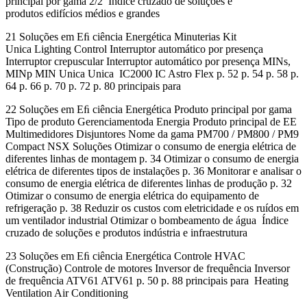
principal por gama 2/2 Índice cruzado de soluções e
produtos edifícios médios e grandes
21 Soluções em Eﬁ ciência Energética Minuterias Kit
Unica Lighting Control Interruptor automático por presença
Interruptor crepuscular Interruptor automático por presença MINs,
MINp MIN Unica Unica IC2000 IC Astro Flex p. 52 p. 54 p. 58 p.
64 p. 66 p. 70 p. 72 p. 80 principais para
22 Soluções em Eﬁ ciência Energética Produto principal por gama
Tipo de produto Gerenciamentoda Energia Produto principal de EE
Multimedidores Disjuntores Nome da gama PM700 / PM800 / PM9
Compact NSX Soluções Otimizar o consumo de energia elétrica de
diferentes linhas de montagem p. 34 Otimizar o consumo de energia
elétrica de diferentes tipos de instalações p. 36 Monitorar e analisar o
consumo de energia elétrica de diferentes linhas de produção p. 32
Otimizar o consumo de energia elétrica do equipamento de
refrigeração p. 38 Reduzir os custos com eletricidade e os ruídos em
um ventilador industrial Otimizar o bombeamento de água Índice
cruzado de soluções e produtos indústria e infraestrutura
23 Soluções em Eﬁ ciência Energética Controle HVAC
(Construção) Controle de motores Inversor de frequência Inversor
de frequência ATV61 ATV61 p. 50 p. 88 principais para Heating
Ventilation Air Conditioning