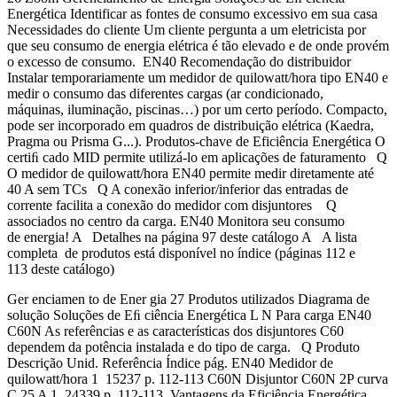
Energética Identificar as fontes de consumo excessivo em sua casa
Necessidades do cliente Um cliente pergunta a um eletricista por
que seu consumo de energia elétrica é tão elevado e de onde provém
o excesso de consumo. EN40 Recomendação do distribuidor
Instalar temporariamente um medidor de quilowatt/hora tipo EN40 e
medir o consumo das diferentes cargas (ar condicionado,
máquinas, iluminação, piscinas…) por um certo período. Compacto,
pode ser incorporado em quadros de distribuição elétrica (Kaedra,
Pragma ou Prisma G...). Produtos-chave de Eficiência Energética O
certiﬁ cado MID permite utilizá-lo em aplicações de faturamento Q
O medidor de quilowatt/hora EN40 permite medir diretamente até
40 A sem TCs Q A conexão inferior/inferior das entradas de
corrente facilita a conexão do medidor com disjuntores Q
associados no centro da carga. EN40 Monitora seu consumo
de energia! A Detalhes na página 97 deste catálogo A A lista
completa de produtos está disponível no índice (páginas 112 e
113 deste catálogo)
Ger enciamen to de Ener gia 27 Produtos utilizados Diagrama de
solução Soluções de Eﬁ ciência Energética L N Para carga EN40
C60N As referências e as características dos disjuntores C60
dependem da potência instalada e do tipo de carga. Q Produto
Descrição Unid. Referência Índice pág. EN40 Medidor de
quilowatt/hora 1 15237 p. 112-113 C60N Disjuntor C60N 2P curva
C 25 A 1 24339 p. 112-113 Vantagens da Eficiência Energética