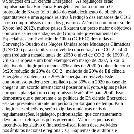
9 Soluções em Eﬁ ciência Energética As regulações estão
impulsionando aEficiência Energética em todo o mundo O
protocolo de Kyoto foi o início do estabelecimento de objetivos
quantitativos e uma agenda relativa à redução das emissões de CO 2
com compromissos claros dos governos. Além do compromisso de
Kyoto (até 2012), muitos países ﬁ xaram um prazo maior e objetivos
conforme as recomendações do Grupo Intergovernamental de
Especialistas em Evolução do Clima (GIEEC) deﬁ nidas na
Convenção-Quadro das Nações Unidas sobre Mudanças Climáticas
(UNFCC) para estabilizar o nível de concentração de CO 2 a 450
ppm (reduzir à metade antes de 2050 o nível de CO 2 de 1990). A
União Europeia é um bom exemplo: em março de 2007, ﬁ xou o
objetivo de atingir pelo menos 20% antes de 2020 (conhecido como
3x20: redução de 20% de CO 2 , melhoria de 20% de Eﬁ ciência
Energética e obtenção de 20% de energia renovável). Este
compromisso poderia ser ampliado para 30% em 2020 no caso de
chegar a um acordo internacional posterior a Kyoto.Alguns países
europeus planejam um compromisso de até 50% para 2050. Isso
demonstra que o panorama e as políticas de Eﬁ ciência Energética
estarão presentes durante um período prolongado de tempo.Para
atingir estes objetivos, serão exigidas mudanças reais de
regulamentações, legislação, padronização, que constantemente
deverão ser reforçadas pelos governos. Vários esquemas de
incentivos legislativo e financeiro-fiscal foram desenvolvidos
nos âmbitos nacional e regional: Q Esquemas de auditoria e