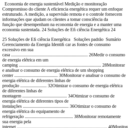
Economia de energia sustentável Medição e monitoração
Compromisso do cliente A eficiencia energética requer um enfoque
estruturado. A medição, a supervisão remota e o controle fornecem
informações que ajudam os clientes a tomar consciência da
função que desempenham na economia de energia e a manter uma
economia sustentada. 24 Soluções de Eﬁ ciência Energética 24
25 Soluções de Eﬁ ciência Energética Soluções padrão Sumário
Gerenciamento da Energia Identiﬁ car as fontes de consumo
excessivo em sua
casa ................................................................... 26Medir o consumo
de energia elétrica em um
camping ........................................................................ 28Monitorar
e analisar o consumo de energia elétrica de um shopping
center ...................................... 30Monitorar e analisar o consumo de
energia elétrica de diferentes linhas de
produção ....................... 32Otimizar o consumo de energia elétrica
de diferentes linhas de
montagem ....................................... 34Otimizar o consumo de
energia elétrica de diferentes tipos de
instalações ........................................ 36Otimizar o consumo de
energia elétrica do equipamento de
refrigeração .......................................... 38Monitorar remotamente
sua energia pela
internet ............................................................................... 40Monito