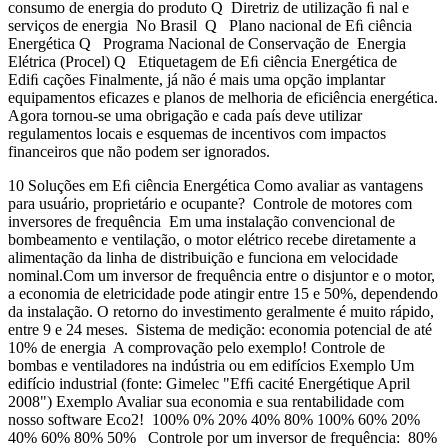
consumo de energia do produto Q Diretriz de utilização ﬁ nal e
serviços de energia No Brasil Q Plano nacional de Eﬁ ciência
Energética Q Programa Nacional de Conservação de Energia
Elétrica (Procel) Q Etiquetagem de Eﬁ ciência Energética de
Ediﬁ cações Finalmente, já não é mais uma opção implantar
equipamentos eficazes e planos de melhoria de eficiência energética.
Agora tornou-se uma obrigação e cada país deve utilizar
regulamentos locais e esquemas de incentivos com impactos
financeiros que não podem ser ignorados.
10 Soluções em Eﬁ ciência Energética Como avaliar as vantagens
para usuário, proprietário e ocupante? Controle de motores com
inversores de frequência Em uma instalação convencional de
bombeamento e ventilação, o motor elétrico recebe diretamente a
alimentação da linha de distribuição e funciona em velocidade
nominal.Com um inversor de frequência entre o disjuntor e o motor,
a economia de eletricidade pode atingir entre 15 e 50%, dependendo
da instalação. O retorno do investimento geralmente é muito rápido,
entre 9 e 24 meses. Sistema de medição: economia potencial de até
10% de energia A comprovação pelo exemplo! Controle de
bombas e ventiladores na indústria ou em edifícios Exemplo Um
edifício industrial (fonte: Gimelec "Efﬁ cacité Energétique April
2008") Exemplo Avaliar sua economia e sua rentabilidade com
nosso software Eco2! 100% 0% 20% 40% 80% 100% 60% 20%
40% 60% 80% 50% Controle por um inversor de frequência: 80%