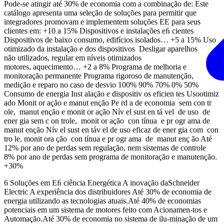
Pode-se atingir até 30% de economia com a combinação de: Este
catálogo apresenta uma seleção de soluções para permitir que
integradores promovam e implementem soluções EE para seus
clientes em: +10 a 15% Dispositivos e instalações eﬁ cientes
Dispositivos de baixo consumo, edifícios isolados… +5 a 15% Uso
otimizado da instalação e dos dispositivos Desligar aparelhos
não utilizados, regular em níveis otimizados
motores, aquecimento… +2 a 8% Programa de melhoria e
monitoração permanente Programa rigoroso de manutenção,
medição e reparo no caso de desvio 100% 90% 70% 0% 50%
Consumo de energia Inst alação e dispositiv os eficien tes Usootimiz
ado Monit or ação e manut enção Pe rd a de economia sem con tr
ole, manut enção e monit or ação Nív el sust en tá vel de uso de
ener gia sem c on trole, monit or ação con tínua e pr ogr ama de
manut enção Nív el sust en táv el de uso eficaz de ener gia com con
tro le, monit ora ção con tínua e pr ogr ama de manut enç ão Até
12% por ano de perdas sem regulação, nem sistemas de controle
8% por ano de perdas sem programa de monitoração e manutenção.
+30%
6 Soluções em Eﬁ ciência Energética A inovação daSchneider
Electric A experiência dos distribuidores Até 30% de economia de
energia utilizando as tecnologias atuais.Até 40% de economias
potenciais em um sistema de motores feito com Acionamen-tos e
Automação.Até 30% de economia no sistema de ilu-minação de um