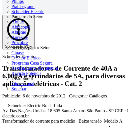
Philips
Pial Legrand
Schneider Electric
Parceiro do Setor
Abilux
Abracopel
Abreme
Aureside
Procobre
Sobre este PDF
Serviços para o Setor
Cinase
Schneider Electric
O Setor Elétrico
Programa Casa Segura
Transformadores de Corrente de 40A a
Revista Lume Arquitetura
Revista Potência
6.000A e secundários de 5A, para diversas
Distribuidor
aplicações elétricas - Cat. 2
Dimensional
Sonepar
Publicado: 6 de novembro de 2012
· Categoria: Catálogos
Schneider Electric Brasil Ltda
Av. Das Nações Unidas, 18.605 Santo Amaro São Paulo - SP CEP : 0
electric.com.br
Transformador de corrente para medição Baixa tensão Modelo A
•