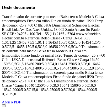
Deste documento
Transformador de corrente para medio Baixa tenso Modelo A Caixa
em termoplstico Fixao em trilho Din ou fundo de painel IP20 Temp.
de operao: -25 a +60 C Ith: 3KA Dimensional Schneider Electric
Brasil Ltda Av. Das Naes Unidas, 18.605 Santo Amaro So Paulo -
SP CEP : 04795 - 100 Tel. +55 (11) 2165 - 5304 www.schneider-
electric.com.br Referncia Relao Classe / Carga 16451 50/5
1,0C1,25 16452 75/5 1,0C1,5 16453 100/5 0,5C2,0 16454 125/5
0,5C2,5 16455 150/5 0,5C3,0 16456 200/5 0,5C4,0 Transformador
de corrente para medio Baixa tenso Modelo B Caixa em
termoplstico Fixao fundo de painel IP20 Temp. de operao: -25 a +60
C Ith: 18KA Dimensional Referncia Relao Classe / Carga 16459
150/5 0,5C1,5 16460 200/5 0,5C4,0 16461 250/5 0,5C6,0 16462
300/5 0,5C7,5 16463 400/5 0,5C10,5 16464 500/5 0,5C12,0 16465
600/5 0,5C14,5 Transformador de corrente para medio Baixa tenso
Modelo C Caixa em termoplstico Fixao fundo de painel IP20 Temp.
de operao: -25 a +60 C Ith: 15KA Dimensional Referncia Relao
Classe / Carga 16540 1250/5 0,5C8,0 16541 1500/5 0,5C10,0
16542 2000/5 0,5C15,0 16543 2500/5 0,5C20,0 16544 3000/5
0,5C25,0
Abrir o PDF