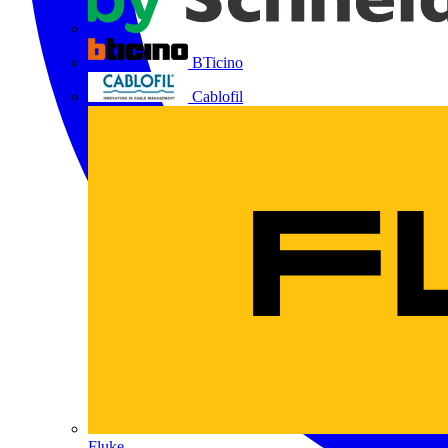
BTicino
Cablofil
Fluke