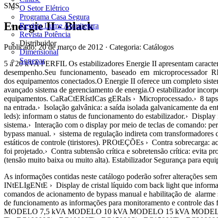
SMS
O Setor Elétrico
Programa Casa Segura
Energie II - Black
Revista Lume Arquitetura
Revista Potência
Distribuidor
Publicado: 20 de março de 2012
· Categoria: Catálogos
Dimensional
Sonepar
5 a 20 kVA PERFIL Os estabilizadores Energie II apresentam caracter
desempenho.Seu funcionamento, baseado em microprocessador RISC e c
dos equipamentos conectados.O Energie II oferece um completo sistem
avançado sistema de gerenciamento de energia.O estabilizador incorpo
equipamentos. CaRaCtERístICas gERaIs › Microprocessado.› 8 taps de 
na entrada.› Isolação galvânica: a saída isolada galvanicamente da e
leds): informam o status de funcionamento do estabilizador.› Display 
sistema.› Interação com o display por meio de teclas de comando: perm
bypass manual. › sistema de regulação indireta com transformadores do
estáticos de controle (tiristores). PROtEÇÕEs › Contra sobrecarga: a
foi projetado.› Contra subtensão crítica e sobretensão crítica: evita 
(tensão muito baixa ou muito alta). Estabilizador Segurança para equ
As informações contidas neste catálogo poderão sofrer alteraç
INtELIgENtE › Display de cristal líquido com back light que informa a
comandos de acionamento de bypass manual e habilitação de alarme 
de funcionamento as informações para monitoramento e controle d
MODELO 7,5 kVA MODELO 10 kVA MODELO 15 kVA MODELO 2