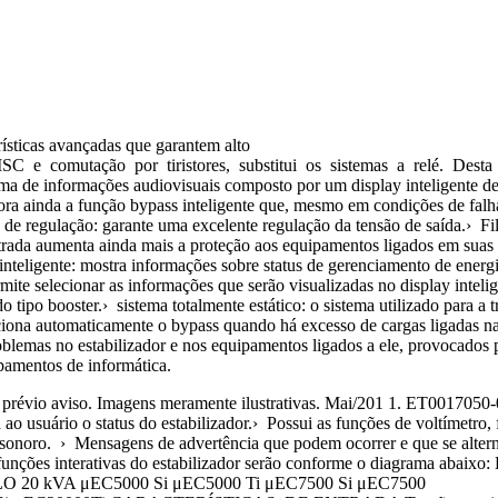
ísticas avançadas que garantem alto
omutação por tiristores, substitui os sistemas a relé. Desta forma,
a de informações audiovisuais composto por um display inteligente de 
ra ainda a função bypass inteligente que, mesmo em condições de falha 
regulação: garante uma excelente regulação da tensão de saída.› Filt
ntrada aumenta ainda mais a proteção aos equipamentos ligados em suas s
inteligente: mostra informações sobre status de gerenciamento de energ
ite selecionar as informações que serão visualizadas no display intelig
 tipo booster.› sistema totalmente estático: o sistema utilizado para 
ciona automaticamente o bypass quando há excesso de cargas ligadas na
problemas no estabilizador e nos equipamentos ligados a ele, provocados
ipamentos de informática.
ões sem prévio aviso. Imagens meramente ilustrativas. Mai/201 
o usuário o status do estabilizador.› Possui as funções de voltímetro,
sonoro. › Mensagens de advertência que podem ocorrer e que se alter
as funções interativas do estabilizador serão conforme o diagram
0 kVA μEC5000 Si μEC5000 Ti μEC7500 Si μEC7500