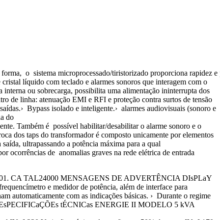
 o sistema microprocessado/tiristorizado proporciona rapidez e prec
cristal líquido com teclado e alarmes sonoros que interagem com o
interna ou sobrecarga, possibilita uma alimentação ininterrupta dos
ro de linha: atenuação EMI e RFI e proteção contra surtos de tensão
aídas.› Bypass isolado e inteligente.› alarmes audiovisuais (sonoro e
ia do
ente. Também é possível habilitar/desabilitar o alarme sonoro e o
a troca dos taps do transformador é composto unicamente por elementos
 saída, ultrapassando a potência máxima para a qual
 por ocorrências de anomalias graves na rede elétrica de entrada
1. ET0017050-01. CA TAL24000 MENSAGENS DE ADVERTÊNCIA DIsPLaY
 frequencímetro e medidor de potência, além de interface para
nam automaticamente com as indicações básicas. › Durante o regime
a abaixo: EsPECIFICaÇÕEs tÉCNICas ENERGIE II MODELO 5 kVA