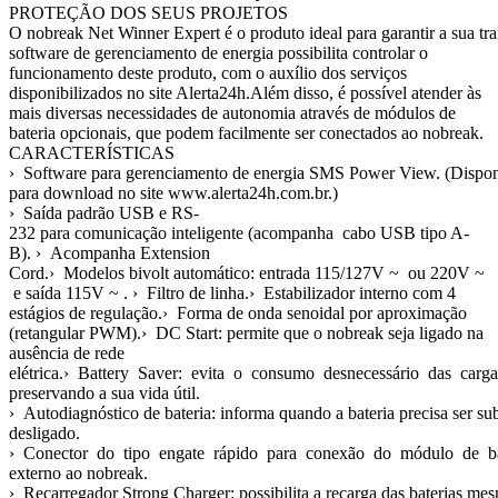
PROTEÇÃO DOS SEUS PROJETOS
O nobreak Net Winner Expert é o produto ideal para garantir a s
software de gerenciamento de energia possibilita controlar o
funcionamento deste produto, com o auxílio dos serviços
disponibilizados no site Alerta24h.Além disso, é possível atender às
mais diversas necessidades de autonomia através de módulos de
bateria opcionais, que podem facilmente ser conectados ao nobreak.
CARACTERÍSTICAS
› Software para gerenciamento de energia SMS Power View. (Dispo
para download no site www.alerta24h.com.br.)
› Saída padrão USB e RS-
232 para comunicação inteligente (acompanha cabo USB tipo A-
B). › Acompanha Extension
Cord.› Modelos bivolt automático: entrada 115/127V ~ ou 220V ~
e saída 115V ~ . › Filtro de linha.› Estabilizador interno com 4
estágios de regulação.› Forma de onda senoidal por aproximação
(retangular PWM).› DC Start: permite que o nobreak seja ligado na
ausência de rede
elétrica.› Battery Saver: evita o consumo desnecessário das carga
preservando a sua vida útil.
› Autodiagnóstico de bateria: informa quando a bateria precisa ser s
desligado.
› Conector do tipo engate rápido para conexão do módulo de b
externo ao nobreak.
› Recarregador Strong Charger: possibilita a recarga das baterias m