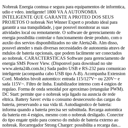
Nobreak Energia contnua e segura para equipamentos de informtica,
udio e vdeo. inteligente! 1800 VA A AUTONOMIA
INTELIGENTE QUE GARANTE A PROTEO DOS SEUS
PROJETOS O nobreak Net Winner Expert o produto ideal para
garantir a sua tranquilidade, j que possvel monitorar as suas
atividades local ou remotamente. O software de gerenciamento de
energia possibilita controlar o funcionamento deste produto, com o
auxlio dos servios disponibilizados no site Alerta24h. Alm disso,
possvel atender s mais diversas necessidades de autonomia atravs de
mdulos de bateria opcionais, que podem facilmente ser conectados
ao nobreak. CARACTERSTICAS Software para gerenciamento de
energia SMS Power View. (Disponvel para download no site
www.alerta24h.com.br.) Sada padro USB e RS-232 para comunicao
inteligente (acompanha cabo USB tipo A-B). Acompanha Extension
Cord. Modelos bivolt automtico: entrada 115/127V~ ou 220V~ e
sada 115V~. Filtro de linha. Estabilizador interno com 4 estgios de
regulao. Forma de onda senoidal por aproximao (retangular PWM).
DC Start: permite que o nobreak seja ligado na ausncia de rede
eltrica. Battery Saver: evita o consumo desnecessrio das cargas da
bateria, preservando a sua vida til. Autodiagnstico de bateria:
informa quando a bateria precisa ser substituda. Recarga automtica
da bateria em 4 estgios, mesmo com o nobreak desligado. Conector
do tipo engate rpido para conexo do mdulo de bateria externo ao
nobreak. Recarregador Strong Charger: possibilita a recarga das...