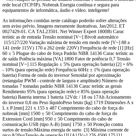
rede local (TCP/IP). Nobreak Energia contínua e segura para
equipamentos de informática, áudio e vídeo. inteligente!
As informações contidas neste catálogo poderão sofrer alterações
sem aviso prévio. Imagens meramente ilustrativas. Jan/2012. ET
0027429-01. CA TAL23501. Net Winner Expert 1800Bi Carac
terístic as de entrada Tensão nominal [V~] Bivolt automático
115/127/220 Variação máxima de tensão em modo rede [V~] 88 a
141 (rede 115V) 170 a 262 (rede 220V) Frequência de rede [1] [Hz]
60 ± 5 Plugue do cabo de força Padrão NBR 14136 Carac terístic as
de saída Potência máxima [VA] 1800 Fator de potência 0,7 Tensão
nominal [V~] 115 Regulação ± 5% (para operação bateria) [2] + 6%
- 10% (para operação rede) Frequência 60Hz ± 1% (para operação
bateria) Forma de onda do inversor Senoidal por aproximação
(retangular PWM - controle de largura e amplitude) Número de
tomadas 7 tomadas padrão NBR 14136 Carac terístic as gerais
Rendimento 95% (para operação rede) e 85% (para operação
bateria) Bateria interna 1 bateria 12Vdc / 18 ou 17Ah Acionamento
do inversor 0,8 ms Peso líquidoPeso bruto [kg] 1719 Dimensões A x
L x P [mm] 221 x 155 x 487 Comprimento do cabo de força do
nobreak [mm] 1500 ± 50 Comprimento do cabo de força do
Extension Cord [mm] 950 ± 50 Comprimento do cabo de
comunicação USB (tipo A-B) [mm] 1750 ± 50 Proteção contra
surtos de tensão:Máxima energia de surto [3] Máxima corrente de
pico 8/20μsTensão de operação [J] [A] [V~] 276 4500 175 [1]