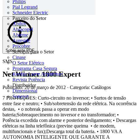
Philips
Pial Legrand
Schneider Electric
Parceiro do Setor
Abilux
Abracopel
Abreme
Aureside
Procobre
Sobre este PDF
Serviços para o Setor
Cinase
SMS
O Setor Elétrico
Programa Casa Segura
Net Winner 1800 Expert
Revista Lume Arquitetura
Revista Potência
Distribuidor
Publicado: 20 de março de 2012
· Categoria: Catálogos
Dimensional
Sonepar
7 PROTEÇÕES: Curto-circuito no inversor; • Surtos de tensão
entre fase e neutro; • Sub/sobretensão da rede elétrica. Na ocorrência
destas, • o nobreak passa a operar em modo
bateria;Sobreaquecimento no inversor e no transformador; •
Potência excedida com alarme e posterior desligamento; • Descargas
elétricas na linha telefônica (previne queima • de modem,
multifuncionais e fax);Descarga total da bateria. • 1800 VA A
AUTONOMIA INTELIGENTE QUE GARANTE A