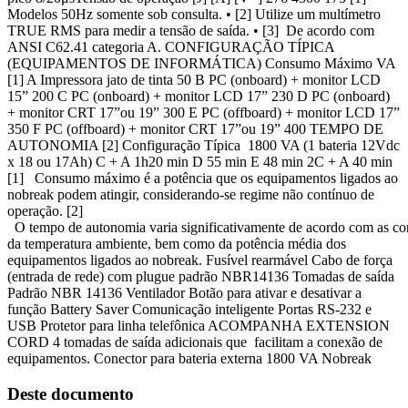
Modelos 50Hz somente sob consulta. • [2] Utilize um multímetro
TRUE RMS para medir a tensão de saída. • [3] De acordo com
ANSI C62.41 categoria A. CONFIGURAÇÃO TÍPICA
(EQUIPAMENTOS DE INFORMÁTICA) Consumo Máximo VA
[1] A Impressora jato de tinta 50 B PC (onboard) + monitor LCD
15” 200 C PC (onboard) + monitor LCD 17” 230 D PC (onboard)
+ monitor CRT 17”ou 19” 300 E PC (offboard) + monitor LCD 17”
350 F PC (offboard) + monitor CRT 17”ou 19” 400 TEMPO DE
AUTONOMIA [2] Configuração Típica 1800 VA (1 bateria 12Vdc
x 18 ou 17Ah) C + A 1h20 min D 55 min E 48 min 2C + A 40 min
[1] Consumo máximo é a potência que os equipamentos ligados ao
nobreak podem atingir, considerando-se regime não contínuo de
operação. [2]
O tempo de autonomia varia significativamente de acordo com as cond
da temperatura ambiente, bem como da potência média dos
equipamentos ligados ao nobreak. Fusível rearmável Cabo de força
(entrada de rede) com plugue padrão NBR14136 Tomadas de saída
Padrão NBR 14136 Ventilador Botão para ativar e desativar a
função Battery Saver Comunicação inteligente Portas RS-232 e
USB Protetor para linha telefônica ACOMPANHA EXTENSION
CORD 4 tomadas de saída adicionais que facilitam a conexão de
equipamentos. Conector para bateria externa 1800 VA Nobreak
Deste documento