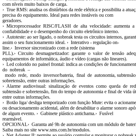
com níveis muito baixos de carga.
› True RMS: analisa os distúrbios da rede elétrica e possibilita a atua
precisa do equipamento. Ideal para redes instáveis ou com
geradores.
› Microprocessador RISC/FLASH de alta velocidade: aumenta a
confiabilidade e o desempenho do circuito eletrônico interno.
› Autoteste: ao ser ligado, o nobreak testa os circuitos internos, gara
assim o seu funcionamento ideal. › Interativo - regulação on-
line.› Inversor sincronizado com a rede (sistema
PLL).› Circuito desmagnetizador: garante o valor de tensão ade
equipamentos de informática, áudio e vídeo (cargas não lineares).
› Led colorido no painel frontal: indica as condições de funcionamen
do nobreak –
modo rede, modo inversor/bateria, final de autonomia, subtensão
sobretensão, entre outras informações.
› Alarme audiovisual: sinalização de eventos como queda de re
subtensão e sobretensão, fim do tempo de autonomia e final de vida úti
entre outras informações.
› Botão liga/ desliga temporizado com função Mute: evita o acionam
ou desacionamento acidental, além de desabilitar o alarme sonoro após
de algum evento. › Gabinete plástico antichama.› Fusível
rearmável.
OPCIONAL› Garanta até 9h de autonomia com um módulo de bateri
Saiba mais no site www.sms.com.br/modulos.
› Net Adapter II: permite ao usuário controlar e monitorar o nobreak 