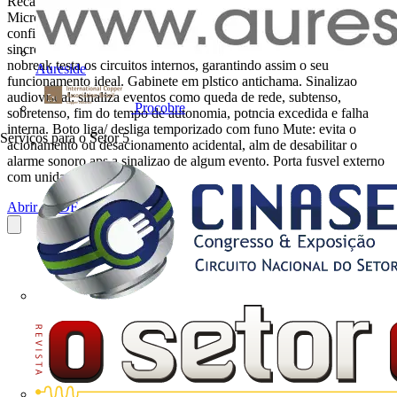
Recarga automtica da bateria mesmo com o nobreak desligado.
Microprocessado: integra diversas funes perifricas, aumentando a
confiabilidade e o desempenho do circuito eletrnico. Inversor
sincronizado com a rede (sistema PLL). Autoteste: ao ser ligado, o
nobreak testa os circuitos internos, garantindo assim o seu
Aureside
funcionamento ideal. Gabinete em plstico antichama. Sinalizao
audiovisual: sinaliza eventos como queda de rede, subtenso,
Procobre
sobretenso, fim do tempo de autonomia, potncia excedida e falha
interna. Boto liga/ desliga temporizado com funo Mute: evita o
Serviços para o Setor
5
acionamento ou desacionamento acidental, alm de desabilitar o
alarme sonoro aps a sinalizao de algum evento. Porta fusvel externo
com unidade...
Abrir o PDF