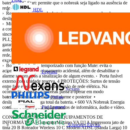
bateria.› DC Start: permite que o nobreak seja ligado na ausência de
rede elétrica.
HDL
› Recarga automática da bateria mesmo com o nobreak
desligado.
› Microprocessado: integra diversas funções periféricas, aumentando
a confiabilidade e o desempenho do circuito eletrônico. › Inversor
sincronizado com a rede (sistema
PLL).› Autoteste: ao ser ligado, o nobreak testa os circuitos internos,
garantindo assim o seu funcionamento ideal. › Gabinete em plástico
antichama.› Sinalização audiovisual: sinaliza eventos como queda de
rede, subtensão, sobretensão, fim do tempo de autonomia, potência
excedida e falha interna.
› Botão liga/ desliga temporizado com função Mute: evita o
acionamento ou desacionamento acidental, além de desabilitar o
Legrand
alarme sonoro após a sinalização de algum evento. › Porta fusível
externo com unidade reserva. 4 PROTEÇÕES: Surtos de tensão
entre fase e neutro; • Sub/sobretensão de rede elétrica. Na
Nexans
ocorrência • destas, o nobreak passa a operar em modo
bateria;Potência excedida com alarme e posterior •
Philips
desligamento;Descarga total da bateria. • 600 VA Nobreak Energia
Pial Legrand
contínua e segura para equipamentos de informática, áudio e vídeo.
CONFIGURAÇÃO TÍPICA (EQUIPAMENTOS DE
INFORMÁTICA) Consumo Máximo VA [1] A Impressora jato de
Schneider Electric
tinta 20 B Roteador Wireless 10 C Modem ADSL (Banda Larga) 10