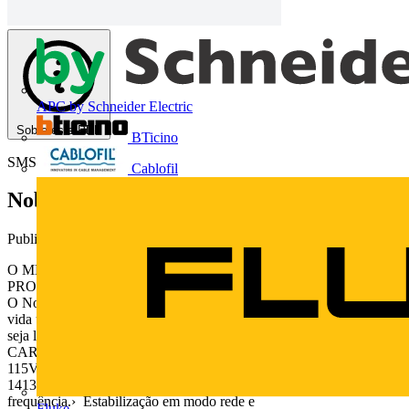
APC by Schneider Electric
Sobre este PDF
BTicino
SMS
Cablofil
Nobreak Digital
Publicado: 20 de março de 2012
· Categoria: Catálogos
O MELHOR DA TECNOLOGIA DO NOBREAK EM UM
PRODUTO LEVE E COMPACTO
O Nobreak Digital foi desenvolvido com a mais avançada tecnologia d
vida útil. Além disso, a função DC Start possibilita que o nobreak
seja ligado mesmo na ausência de rede elétrica.
CARACTERÍSTICAS › Monovolt: entrada 115/127V~ e saída
115V~.› Filtro de linha.› 5 tomadas elétricas de saída padrão NBR
14136.› Tecnologia de conversão em alta
frequência.› Estabilização em modo rede e
Fluke