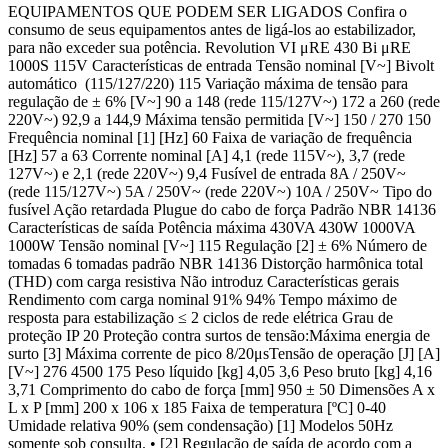
EQUIPAMENTOS QUE PODEM SER LIGADOS Confira o
consumo de seus equipamentos antes de ligá-los ao estabilizador,
para não exceder sua potência. Revolution VI μRE 430 Bi μRE
1000S 115V Características de entrada Tensão nominal [V~] Bivolt
automático (115/127/220) 115 Variação máxima de tensão para
regulação de ± 6% [V~] 90 a 148 (rede 115/127V~) 172 a 260 (rede
220V~) 92,9 a 144,9 Máxima tensão permitida [V~] 150 / 270 150
Frequência nominal [1] [Hz] 60 Faixa de variação de frequência
[Hz] 57 a 63 Corrente nominal [A] 4,1 (rede 115V~), 3,7 (rede
127V~) e 2,1 (rede 220V~) 9,4 Fusível de entrada 8A / 250V~
(rede 115/127V~) 5A / 250V~ (rede 220V~) 10A / 250V~ Tipo do
fusível Ação retardada Plugue do cabo de força Padrão NBR 14136
Características de saída Potência máxima 430VA 430W 1000VA
1000W Tensão nominal [V~] 115 Regulação [2] ± 6% Número de
tomadas 6 tomadas padrão NBR 14136 Distorção harmônica total
(THD) com carga resistiva Não introduz Características gerais
Rendimento com carga nominal 91% 94% Tempo máximo de
resposta para estabilização ≤ 2 ciclos de rede elétrica Grau de
proteção IP 20 Proteção contra surtos de tensão:Máxima energia de
surto [3] Máxima corrente de pico 8/20μsTensão de operação [J] [A]
[V~] 276 4500 175 Peso líquido [kg] 4,05 3,6 Peso bruto [kg] 4,16
3,71 Comprimento do cabo de força [mm] 950 ± 50 Dimensões A x
L x P [mm] 200 x 106 x 185 Faixa de temperatura [ºC] 0-40
Umidade relativa 90% (sem condensação) [1] Modelos 50Hz
somente sob consulta. • [2] Regulação de saída de acordo com a