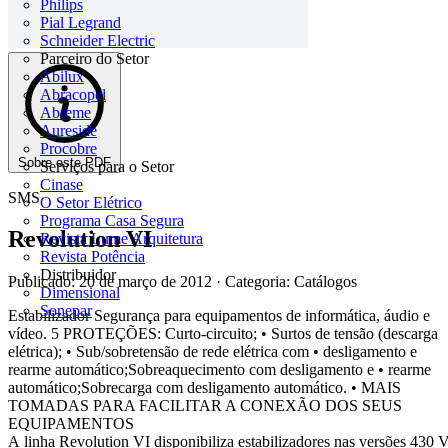
Philips
Pial Legrand
Schneider Electric
Parceiro do Setor
Abilux
Abracopel
Abreme
Aureside
Procobre
Sobre este PDF
Serviços para o Setor
Cinase
SMS
O Setor Elétrico
Programa Casa Segura
Revolution VI
Revista Lume Arquitetura
Revista Potência
Distribuidor
Publicado: 20 de março de 2012
· Categoria: Catálogos
Dimensional
Sonepar
Estabilizador Segurança para equipamentos de informática, áudio e
vídeo. 5 PROTEÇÕES: Curto-circuito; • Surtos de tensão (descarga
elétrica); • Sub/sobretensão de rede elétrica com • desligamento e
rearme automático;Sobreaquecimento com desligamento e • rearme
automático;Sobrecarga com desligamento automático. • MAIS
TOMADAS PARA FACILITAR A CONEXÃO DOS SEUS
EQUIPAMENTOS
A linha Revolution VI disponibiliza estabilizadores nas versões 43