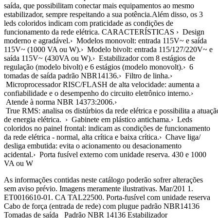
saída, que possibilitam conectar mais equipamentos ao mesmo
estabilizador, sempre respeitando a sua potência.Além disso, os 3
leds coloridos indicam com praticidade as condições de
funcionamento da rede elétrica. CARACTERÍSTICAS › Design
moderno e agradável.› Modelos monovolt: entrada 115V~ e saída
115V~ (1000 VA ou W).› Modelo bivolt: entrada 115/127/220V~ e
saída 115V~ (430VA ou W).› Estabilizador com 8 estágios de
regulação (modelo bivolt) e 6 estágios (modelo monovolt).› 6
tomadas de saída padrão NBR14136.› Filtro de linha.›
Microprocessador RISC/FLASH de alta velocidade: aumenta a
confiabilidade e o desempenho do circuito eletrônico interno.›
Atende à norma NBR 14373:2006.›
True RMS: analisa os distúrbios da rede elétrica e possibilita a atua
de energia elétrica. › Gabinete em plástico antichama.› Leds
coloridos no painel frontal: indicam as condições de funcionamento
da rede elétrica - normal, alta crítica e baixa crítica.› Chave liga/
desliga embutida: evita o acionamento ou desacionamento
acidental.› Porta fusível externo com unidade reserva. 430 e 1000
VA ou W
As informações contidas neste catálogo poderão sofrer alterações
sem aviso prévio. Imagens meramente ilustrativas. Mar/201 1.
ET0016610-01. CA TAL22500. Porta-fusível com unidade reserva
Cabo de força (entrada de rede) com plugue padrão NBR14136
Tomadas de saída Padrão NBR 14136 Estabilizador