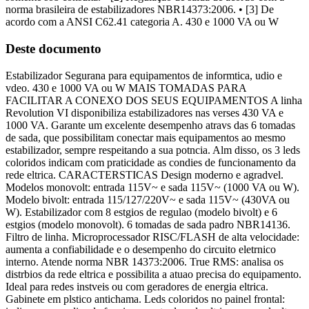
norma brasileira de estabilizadores NBR14373:2006. • [3] De
acordo com a ANSI C62.41 categoria A. 430 e 1000 VA ou W
Deste documento
Estabilizador Segurana para equipamentos de informtica, udio e
vdeo. 430 e 1000 VA ou W MAIS TOMADAS PARA
FACILITAR A CONEXO DOS SEUS EQUIPAMENTOS A linha
Revolution VI disponibiliza estabilizadores nas verses 430 VA e
1000 VA. Garante um excelente desempenho atravs das 6 tomadas
de sada, que possibilitam conectar mais equipamentos ao mesmo
estabilizador, sempre respeitando a sua potncia. Alm disso, os 3 leds
coloridos indicam com praticidade as condies de funcionamento da
rede eltrica. CARACTERSTICAS Design moderno e agradvel.
Modelos monovolt: entrada 115V~ e sada 115V~ (1000 VA ou W).
Modelo bivolt: entrada 115/127/220V~ e sada 115V~ (430VA ou
W). Estabilizador com 8 estgios de regulao (modelo bivolt) e 6
estgios (modelo monovolt). 6 tomadas de sada padro NBR14136.
Filtro de linha. Microprocessador RISC/FLASH de alta velocidade:
aumenta a confiabilidade e o desempenho do circuito eletrnico
interno. Atende norma NBR 14373:2006. True RMS: analisa os
distrbios da rede eltrica e possibilita a atuao precisa do equipamento.
Ideal para redes instveis ou com geradores de energia eltrica.
Gabinete em plstico antichama. Leds coloridos no painel frontal: