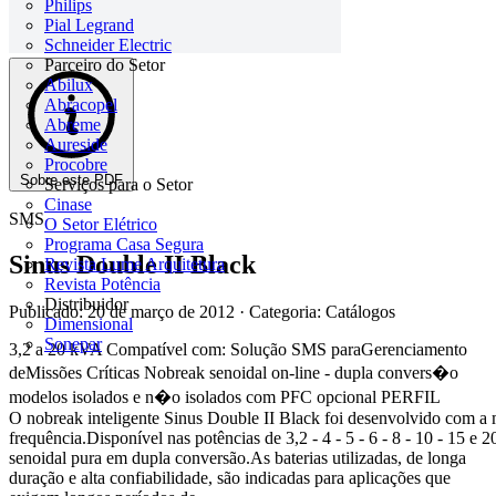
Philips
Pial Legrand
Schneider Electric
Parceiro do Setor
Abilux
Abracopel
Abreme
Aureside
Procobre
Sobre este PDF
Serviços para o Setor
Cinase
SMS
O Setor Elétrico
Programa Casa Segura
Sinus Double II Black
Revista Lume Arquitetura
Revista Potência
Distribuidor
Publicado: 20 de março de 2012
· Categoria: Catálogos
Dimensional
Sonepar
3,2 a 20 kVA Compatível com: Solução SMS paraGerenciamento
deMissões Críticas Nobreak senoidal on-line - dupla convers�o
modelos isolados e n�o isolados com PFC opcional PERFIL
O nobreak inteligente Sinus Double II Black foi desenvolvido com a 
frequência.Disponível nas potências de 3,2 - 4 - 5 - 6 - 8 - 10 - 15 e
senoidal pura em dupla conversão.As baterias utilizadas, de longa
duração e alta confiabilidade, são indicadas para aplicações que