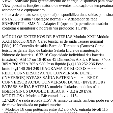
View.› Software para gerenciamento de energia: disponível para d
View possui as funções relatório de eventos, indicação de temperatura
acompanha o equipamento.
› Placa de contato seco (opcional): disponibiliza duas saídas pa
e STATUS (Falha / Operação normal). › Adaptador de rede
SNMP/HTTP - SMS Net Adapter II (opcional): permite ao usuário
controlar e monitorar o nobreak via protocolo TCP/IP.
MÓDULOS EXTERNOS DE BATERIAS Módulo XXII Módulo
XXIII Módulo XXIV Carac terístic as de saída Tensão nominal
[Vdc] 192 Conexão de saída Barra de Terminais (Bornes) Carac
terístic as gerais Tipo de baterias Selada Livre de manutenção
Número de baterias 16 32 16 Capacidade individual das baterias
(máximo) [Ah] 17 ou 18 40 ou 45 Dimensões A x L x P [mm] 740 x
305 x 760 923 x 305 x 980 Peso líquido [kg] 130 252 236 Peso
bruto [kg] 140 264 249 DIAGRAMA DE BLOCOS ~ ~ ~ = ~ =
REDE CONVERSOR AC/DC CONVERSOR DC/AC
(INVERSOR) BYPASS SAÍDA BATERIA ~ = ~ = REDE
CONVERSOR AC/DC CONVERSOR DC/AC (INVERSOR)
BYPASS SAÍDA BATERIA modelos Isolados modelos não
Isolados SINUS DOUBLE II BLACK • 3,2 a 20 kVA
MODELOS › Modelos Bii: entrada bivolt 115-
127/220V e saída isolada 115V. A tensão de saída também pode ser 
de chave localizada no painel traseiro.
› Modelos Di com potências entre 3,2 a 6 kVA: entrada bivolt 115-