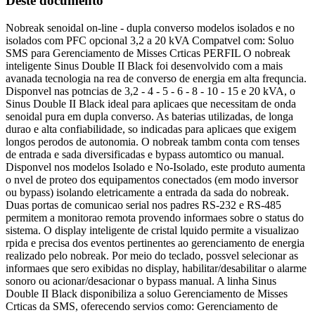
Deste documento
Nobreak senoidal on-line - dupla converso modelos isolados e no
isolados com PFC opcional 3,2 a 20 kVA Compatvel com: Soluo
SMS para Gerenciamento de Misses Crticas PERFIL O nobreak
inteligente Sinus Double II Black foi desenvolvido com a mais
avanada tecnologia na rea de converso de energia em alta frequncia.
Disponvel nas potncias de 3,2 - 4 - 5 - 6 - 8 - 10 - 15 e 20 kVA, o
Sinus Double II Black ideal para aplicaes que necessitam de onda
senoidal pura em dupla converso. As baterias utilizadas, de longa
durao e alta confiabilidade, so indicadas para aplicaes que exigem
longos perodos de autonomia. O nobreak tambm conta com tenses
de entrada e sada diversificadas e bypass automtico ou manual.
Disponvel nos modelos Isolado e No-Isolado, este produto aumenta
o nvel de proteo dos equipamentos conectados (em modo inversor
ou bypass) isolando eletricamente a entrada da sada do nobreak.
Duas portas de comunicao serial nos padres RS-232 e RS-485
permitem a monitorao remota provendo informaes sobre o status do
sistema. O display inteligente de cristal lquido permite a visualizao
rpida e precisa dos eventos pertinentes ao gerenciamento de energia
realizado pelo nobreak. Por meio do teclado, possvel selecionar as
informaes que sero exibidas no display, habilitar/desabilitar o alarme
sonoro ou acionar/desacionar o bypass manual. A linha Sinus
Double II Black disponibiliza a soluo Gerenciamento de Misses
Crticas da SMS, oferecendo servios como: Gerenciamento de