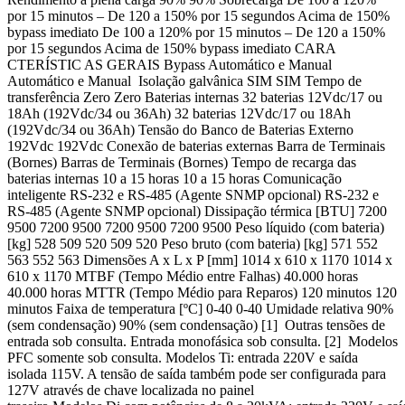
por 15 minutos – De 120 a 150% por 15 segundos Acima de 150%
bypass imediato De 100 a 120% por 15 minutos – De 120 a 150%
por 15 segundos Acima de 150% bypass imediato CARA
CTERÍSTIC AS GERAIS Bypass Automático e Manual
Automático e Manual Isolação galvânica SIM SIM Tempo de
transferência Zero Zero Baterias internas 32 baterias 12Vdc/17 ou
18Ah (192Vdc/34 ou 36Ah) 32 baterias 12Vdc/17 ou 18Ah
(192Vdc/34 ou 36Ah) Tensão do Banco de Baterias Externo
192Vdc 192Vdc Conexão de baterias externas Barra de Terminais
(Bornes) Barras de Terminais (Bornes) Tempo de recarga das
baterias internas 10 a 15 horas 10 a 15 horas Comunicação
inteligente RS-232 e RS-485 (Agente SNMP opcional) RS-232 e
RS-485 (Agente SNMP opcional) Dissipação térmica [BTU] 7200
9500 7200 9500 7200 9500 7200 9500 Peso líquido (com bateria)
[kg] 528 509 520 509 520 Peso bruto (com bateria) [kg] 571 552
563 552 563 Dimensões A x L x P [mm] 1014 x 610 x 1170 1014 x
610 x 1170 MTBF (Tempo Médio entre Falhas) 40.000 horas
40.000 horas MTTR (Tempo Médio para Reparos) 120 minutos 120
minutos Faixa de temperatura [ºC] 0-40 0-40 Umidade relativa 90%
(sem condensação) 90% (sem condensação) [1] Outras tensões de
entrada sob consulta. Entrada monofásica sob consulta. [2] Modelos
PFC somente sob consulta. Modelos Ti: entrada 220V e saída
isolada 115V. A tensão de saída também pode ser configurada para
127V através de chave localizada no painel