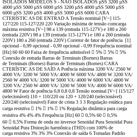
ISOLADOS MODELOS S - NÃO ISOLADOS µSS 3200 µSS
4000 µSS 5000 µSS 6000 µSS 3200 µSS 4000 µSS 5000 µSS
6000 µSS 3200 µSS 4000 µSS 5000 µSS 6000 CARA
CTERÍSTIC AS DE ENTRAD A Tensão nominal [V~] 115-
127/220 115-127/220 220 Variação máxima de tensão comcarga
máxima resistiva [V~] 98 a 139 (entrada 115-127V) e 180 a 260
(entrada 220V) 98 a 139 (entrada 115-127V) e 180 a 260 (entrada
220V) 180 a 260 (entrada 220V) Corretor de fator de potência [1]
opcional - 0,99 opcional - 0,99 opcional - 0,99 Frequência nominal
[Hz] 60 60 60 Faixa de frequência admissível  5%  5%  5%
Conexão de entrada Barras de Terminais (Bornes) Barras
de Terminais (Bornes) Barras de Terminais (Bornes) CARA
CTERÍSTIC AS DE SAÍD A Potência máxima 3200 VA/ 2560 W
4000 VA/ 3200 W 5000 VA/ 4000 W 6000 VA/ 4800 W 3200 VA/
2560 W 4000 VA/ 3200 W 5000 VA/ 4000 W 6000 VA/ 4800 W
3200 VA/ 2560 W 4000 VA/ 3200 W 5000 VA/ 4000 W 6000 VA/
4800 W Fator de potência 0,8 0,8 0,8 Tensão nominal [V~] 115/127
(selecionável) 110 + 110/220 ou 120 + 120/240 (selecionável)
220/240 (selecionável) Fator de crista 3 3 3 Regulação estática para
carga resistiva  1%  1%  1% Regulação dinâmica para carga
resistiva 4% 4% 4% Frequência [Hz] 60  0,5% 60  0,5%
60  0,5% Forma de onda no inversor Senoidal Pura Senoidal Pura
Senoidal Pura Distorção harmônica (THD) com 100% de
carga resistiva 3% 3% 3% Conexão de saída 6 Tomadas Padrão