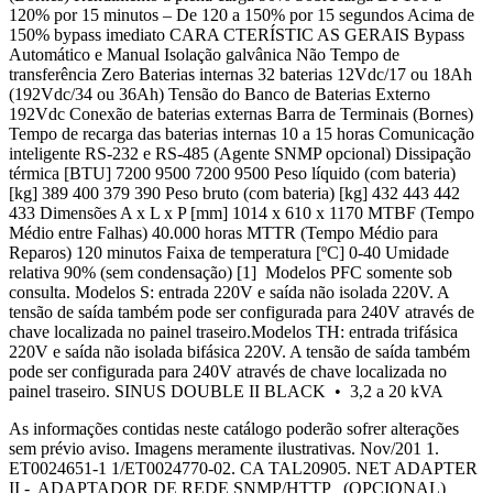
120% por 15 minutos – De 120 a 150% por 15 segundos Acima de
150% bypass imediato CARA CTERÍSTIC AS GERAIS Bypass
Automático e Manual Isolação galvânica Não Tempo de
transferência Zero Baterias internas 32 baterias 12Vdc/17 ou 18Ah
(192Vdc/34 ou 36Ah) Tensão do Banco de Baterias Externo
192Vdc Conexão de baterias externas Barra de Terminais (Bornes)
Tempo de recarga das baterias internas 10 a 15 horas Comunicação
inteligente RS-232 e RS-485 (Agente SNMP opcional) Dissipação
térmica [BTU] 7200 9500 7200 9500 Peso líquido (com bateria)
[kg] 389 400 379 390 Peso bruto (com bateria) [kg] 432 443 442
433 Dimensões A x L x P [mm] 1014 x 610 x 1170 MTBF (Tempo
Médio entre Falhas) 40.000 horas MTTR (Tempo Médio para
Reparos) 120 minutos Faixa de temperatura [ºC] 0-40 Umidade
relativa 90% (sem condensação) [1] Modelos PFC somente sob
consulta. Modelos S: entrada 220V e saída não isolada 220V. A
tensão de saída também pode ser configurada para 240V através de
chave localizada no painel traseiro.Modelos TH: entrada trifásica
220V e saída não isolada bifásica 220V. A tensão de saída também
pode ser configurada para 240V através de chave localizada no
painel traseiro. SINUS DOUBLE II BLACK • 3,2 a 20 kVA
As informações contidas neste catálogo poderão sofrer alterações
sem prévio aviso. Imagens meramente ilustrativas. Nov/201 1.
ET0024651-1 1/ET0024770-02. CA TAL20905. NET ADAPTER
II - ADAPTADOR DE REDE SNMP/HTTP (OPCIONAL)