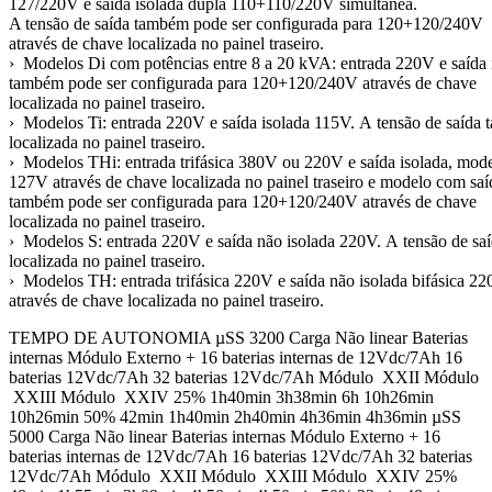
127/220V e saída isolada dupla 110+110/220V simultânea.
A tensão de saída também pode ser configurada para 120+120/240V
através de chave localizada no painel traseiro.
› Modelos Di com potências entre 8 a 20 kVA: entrada 220V e saída
também pode ser configurada para 120+120/240V através de chave
localizada no painel traseiro.
› Modelos Ti: entrada 220V e saída isolada 115V. A tensão de saída
localizada no painel traseiro.
› Modelos THi: entrada trifásica 380V ou 220V e saída isolada, mod
127V através de chave localizada no painel traseiro e modelo com sa
também pode ser configurada para 120+120/240V através de chave
localizada no painel traseiro.
› Modelos S: entrada 220V e saída não isolada 220V. A tensão de s
localizada no painel traseiro.
› Modelos TH: entrada trifásica 220V e saída não isolada bifásica 
através de chave localizada no painel traseiro.
TEMPO DE AUTONOMIA µSS 3200 Carga Não linear Baterias
internas Módulo Externo + 16 baterias internas de 12Vdc/7Ah 16
baterias 12Vdc/7Ah 32 baterias 12Vdc/7Ah Módulo XXII Módulo
XXIII Módulo XXIV 25% 1h40min 3h38min 6h 10h26min
10h26min 50% 42min 1h40min 2h40min 4h36min 4h36min µSS
5000 Carga Não linear Baterias internas Módulo Externo + 16
baterias internas de 12Vdc/7Ah 16 baterias 12Vdc/7Ah 32 baterias
12Vdc/7Ah Módulo XXII Módulo XXIII Módulo XXIV 25%