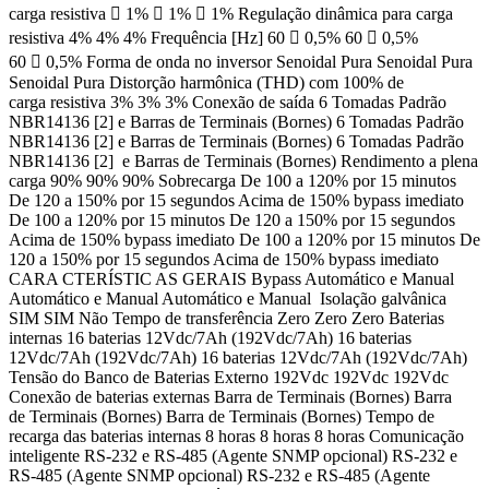
carga resistiva  1%  1%  1% Regulação dinâmica para carga
resistiva 4% 4% 4% Frequência [Hz] 60  0,5% 60  0,5%
60  0,5% Forma de onda no inversor Senoidal Pura Senoidal Pura
Senoidal Pura Distorção harmônica (THD) com 100% de
carga resistiva 3% 3% 3% Conexão de saída 6 Tomadas Padrão
NBR14136 [2] e Barras de Terminais (Bornes) 6 Tomadas Padrão
NBR14136 [2] e Barras de Terminais (Bornes) 6 Tomadas Padrão
NBR14136 [2] e Barras de Terminais (Bornes) Rendimento a plena
carga 90% 90% 90% Sobrecarga De 100 a 120% por 15 minutos
De 120 a 150% por 15 segundos Acima de 150% bypass imediato
De 100 a 120% por 15 minutos De 120 a 150% por 15 segundos
Acima de 150% bypass imediato De 100 a 120% por 15 minutos De
120 a 150% por 15 segundos Acima de 150% bypass imediato
CARA CTERÍSTIC AS GERAIS Bypass Automático e Manual
Automático e Manual Automático e Manual Isolação galvânica
SIM SIM Não Tempo de transferência Zero Zero Zero Baterias
internas 16 baterias 12Vdc/7Ah (192Vdc/7Ah) 16 baterias
12Vdc/7Ah (192Vdc/7Ah) 16 baterias 12Vdc/7Ah (192Vdc/7Ah)
Tensão do Banco de Baterias Externo 192Vdc 192Vdc 192Vdc
Conexão de baterias externas Barra de Terminais (Bornes) Barra
de Terminais (Bornes) Barra de Terminais (Bornes) Tempo de
recarga das baterias internas 8 horas 8 horas 8 horas Comunicação
inteligente RS-232 e RS-485 (Agente SNMP opcional) RS-232 e
RS-485 (Agente SNMP opcional) RS-232 e RS-485 (Agente