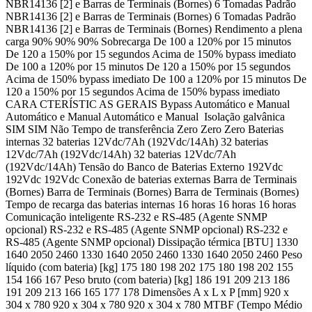
NBR14136 [2] e Barras de Terminais (Bornes) 6 Tomadas Padrão
NBR14136 [2] e Barras de Terminais (Bornes) 6 Tomadas Padrão
NBR14136 [2] e Barras de Terminais (Bornes) Rendimento a plena
carga 90% 90% 90% Sobrecarga De 100 a 120% por 15 minutos
De 120 a 150% por 15 segundos Acima de 150% bypass imediato
De 100 a 120% por 15 minutos De 120 a 150% por 15 segundos
Acima de 150% bypass imediato De 100 a 120% por 15 minutos De
120 a 150% por 15 segundos Acima de 150% bypass imediato
CARA CTERÍSTIC AS GERAIS Bypass Automático e Manual
Automático e Manual Automático e Manual Isolação galvânica
SIM SIM Não Tempo de transferência Zero Zero Zero Baterias
internas 32 baterias 12Vdc/7Ah (192Vdc/14Ah) 32 baterias
12Vdc/7Ah (192Vdc/14Ah) 32 baterias 12Vdc/7Ah
(192Vdc/14Ah) Tensão do Banco de Baterias Externo 192Vdc
192Vdc 192Vdc Conexão de baterias externas Barra de Terminais
(Bornes) Barra de Terminais (Bornes) Barra de Terminais (Bornes)
Tempo de recarga das baterias internas 16 horas 16 horas 16 horas
Comunicação inteligente RS-232 e RS-485 (Agente SNMP
opcional) RS-232 e RS-485 (Agente SNMP opcional) RS-232 e
RS-485 (Agente SNMP opcional) Dissipação térmica [BTU] 1330
1640 2050 2460 1330 1640 2050 2460 1330 1640 2050 2460 Peso
líquido (com bateria) [kg] 175 180 198 202 175 180 198 202 155
154 166 167 Peso bruto (com bateria) [kg] 186 191 209 213 186
191 209 213 166 165 177 178 Dimensões A x L x P [mm] 920 x
304 x 780 920 x 304 x 780 920 x 304 x 780 MTBF (Tempo Médio