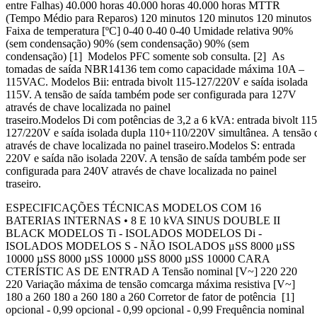
entre Falhas) 40.000 horas 40.000 horas 40.000 horas MTTR
(Tempo Médio para Reparos) 120 minutos 120 minutos 120 minutos
Faixa de temperatura [ºC] 0-40 0-40 0-40 Umidade relativa 90%
(sem condensação) 90% (sem condensação) 90% (sem
condensação) [1] Modelos PFC somente sob consulta. [2] As
tomadas de saída NBR14136 tem como capacidade máxima 10A –
115VAC. Modelos Bii: entrada bivolt 115-127/220V e saída isolada
115V. A tensão de saída também pode ser configurada para 127V
através de chave localizada no painel
traseiro.Modelos Di com potências de 3,2 a 6 kVA: entrada bivolt 115
127/220V e saída isolada dupla 110+110/220V simultânea. A tensão
através de chave localizada no painel traseiro.Modelos S: entrada
220V e saída não isolada 220V. A tensão de saída também pode ser
configurada para 240V através de chave localizada no painel
traseiro.
ESPECIFICAÇÕES TÉCNICAS MODELOS COM 16
BATERIAS INTERNAS • 8 E 10 kVA SINUS DOUBLE II
BLACK MODELOS Ti - ISOLADOS MODELOS Di -
ISOLADOS MODELOS S - NÃO ISOLADOS μSS 8000 μSS
10000 µSS 8000 µSS 10000 µSS 8000 µSS 10000 CARA
CTERÍSTIC AS DE ENTRAD A Tensão nominal [V~] 220 220
220 Variação máxima de tensão comcarga máxima resistiva [V~]
180 a 260 180 a 260 180 a 260 Corretor de fator de potência [1]
opcional - 0,99 opcional - 0,99 opcional - 0,99 Frequência nominal