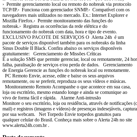
› Permite gerenciamento local ou remoto do nobreak via protocolo
TCP/IP.› Funciona com gerenciador SNMP.› Compatível com os
navegadores mais utilizados no mercado. Ex.: Internet Explorer e
Mozilla Firefox.› Permite monitoramento das funções do
nobreak.› Registra as ocorrências da rede elétrica e do
funcionamento do nobreak com data, hora e tipo de evento.
EXCLUSIVO PACOTE DE SERVIÇOS O Alerta 24h é um
pacote de serviços disponível também para os nobreaks da linha
Sinus Double II Black. Confira abaixo os serviços disponíveis
gratuitamente: Gerenciamento de Missões Críticas
É a solução SMS que permite gerenciar, local ou remotamente, 24 hora
falha, paralisação de serviços e/ou perda de dados. Gerenciamento
de Energia Gerencie as funções do nobreak local ou remotamente.
PC Remoto Envie, acesse, edite e baixe os seus arquivos
remotamente, ou se preferir, reproduza os seus vídeos e músicas.
Monitoramento Remoto Acompanhe o que acontece em sua casa,
loja ou escritório, mesmo estando longe e ainda se comunique ao
vivo de forma fácil e rápida. Alarme Anti-intrusão
Monitore o seu escritório, loja ou residência, através de notificações (c
mail) e registros (imagens e vídeos) de presenças indesejáveis, captur
por sua webcam. Net Torpedo Envie torpedos gratuitos para
qualquer celular do Brasil. Conheça mais sobre o Alerta 24h no site
www.alerta24h.com.br .