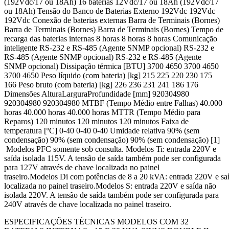
(192Vdc/17 ou 18Ah) 16 baterias 12Vdc/17 ou 18Ah (192Vdc/17
ou 18Ah) Tensão do Banco de Baterias Externo 192Vdc 192Vdc
192Vdc Conexão de baterias externas Barra de Terminais (Bornes)
Barra de Terminais (Bornes) Barra de Terminais (Bornes) Tempo de
recarga das baterias internas 8 horas 8 horas 8 horas Comunicação
inteligente RS-232 e RS-485 (Agente SNMP opcional) RS-232 e
RS-485 (Agente SNMP opcional) RS-232 e RS-485 (Agente
SNMP opcional) Dissipação térmica [BTU] 3700 4650 3700 4650
3700 4650 Peso líquido (com bateria) [kg] 215 225 220 230 175
166 Peso bruto (com bateria) [kg] 226 236 231 241 186 176
Dimensões AlturaLarguraProfundidade [mm] 920304980
920304980 920304980 MTBF (Tempo Médio entre Falhas) 40.000
horas 40.000 horas 40.000 horas MTTR (Tempo Médio para
Reparos) 120 minutos 120 minutos 120 minutos Faixa de
temperatura [ºC] 0-40 0-40 0-40 Umidade relativa 90% (sem
condensação) 90% (sem condensação) 90% (sem condensação) [1]
Modelos PFC somente sob consulta. Modelos Ti: entrada 220V e
saída isolada 115V. A tensão de saída também pode ser configurada
para 127V através de chave localizada no painel
traseiro.Modelos Di com potências de 8 a 20 kVA: entrada 220V e s
localizada no painel traseiro.Modelos S: entrada 220V e saída não
isolada 220V. A tensão de saída também pode ser configurada para
240V através de chave localizada no painel traseiro.
ESPECIFICAÇÕES TÉCNICAS MODELOS COM 32