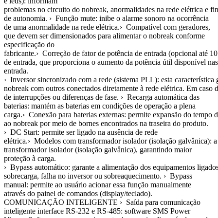
e leds): informam
problemas no circuito do nobreak, anormalidades na rede elétrica e f
de autonomia. › Função mute: inibe o alarme sonoro na ocorrência
de uma anormalidade na rede elétrica.› Compatível com geradores,
que devem ser dimensionados para alimentar o nobreak conforme
especificação do
fabricante.› Correção de fator de potência de entrada (opcional até 
de entrada, que proporciona o aumento da potência útil disponível nas
entrada.
› Inversor sincronizado com a rede (sistema PLL): esta característica
nobreak com outros conectados diretamente à rede elétrica. Em caso de
de interrupções ou diferenças de fase. › Recarga automática das
baterias: mantém as baterias em condições de operação a plena
carga.› Conexão para baterias externas: permite expansão do tempo 
ao nobreak por meio de bornes encontrados na traseira do produto.
› DC Start: permite ser ligado na ausência de rede
elétrica.› Modelos com transformador isolador (isolação galvânica): 
transformador isolador (isolação galvânica), garantindo maior
proteção à carga.
› Bypass automático: garante a alimentação dos equipamentos ligado
sobrecarga, falha no inversor ou sobreaquecimento. › Bypass
manual: permite ao usuário acionar essa função manualmente
através do painel de comandos (display/teclado).
COMUNICAÇÃO INTELIGENTE › Saída para comunicação
inteligente interface RS-232 e RS-485: software SMS Power