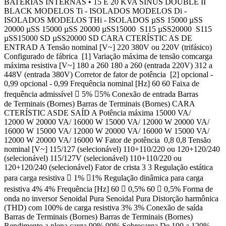
BATERIAS INTERNAS • 15 E 20 KVA SINUS DOUBLE II
BLACK MODELOS Ti - ISOLADOS MODELOS Di -
ISOLADOS MODELOS THi - ISOLADOS µSS 15000 µSS
20000 µSS 15000 µSS 20000 µSS15000 S115 µSS20000 S115
µSS15000 SD µSS20000 SD CARA CTERÍSTIC AS DE
ENTRAD A Tensão nominal [V~] 220 380V ou 220V (trifásico)
Configurado de fábrica [1] Variação máxima de tensão comcarga
máxima resistiva [V~] 180 a 260 180 a 260 (entrada 220V) 312 a
448V (entrada 380V) Corretor de fator de potência [2] opcional -
0,99 opcional - 0,99 Frequência nominal [Hz] 60 60 Faixa de
frequência admissível  5% 5% Conexão de entrada Barras
de Terminais (Bornes) Barras de Terminais (Bornes) CARA
CTERÍSTIC ASDE SAÍD A Potência máxima 15000 VA/
12000 W 20000 VA/ 16000 W 15000 VA/ 12000 W 20000 VA/
16000 W 15000 VA/ 12000 W 20000 VA/ 16000 W 15000 VA/
12000 W 20000 VA/ 16000 W Fator de potência 0,8 0,8 Tensão
nominal [V~] 115/127 (selecionável) 110+110/220 ou 120+120/240
(selecionável) 115/127V (selecionável) 110+110/220 ou
120+120/240 (selecionável) Fator de crista 3 3 Regulação estática
para carga resistiva  1% 1% Regulação dinâmica para carga
resistiva 4% 4% Frequência [Hz] 60  0,5% 60  0,5% Forma de
onda no inversor Senoidal Pura Senoidal Pura Distorção harmônica
(THD) com 100% de carga resistiva 3% 3% Conexão de saída
Barras de Terminais (Bornes) Barras de Terminais (Bornes)
Rendimento a plena carga 90% 90% Sobrecarga De 100 a 120%