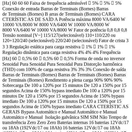
[Hz] 60 60 60 Faixa de frequência admissível  5%  5%  5%
Conexão de entrada Barras de Terminais (Bornes) Barras
de Terminais (Bornes) B arras de Terminais (Bornes) CARA
CTERÍSTIC AS DE SAÍD A Potência máxima 8000 VA/6400 W
10000 VA/8000 W 8000 VA/6400 W 10000 VA/8000 W
8000 VA/6400 W 10000 VA/8000 W Fator de potência 0,8 0,8 0,8
Tensão nominal [V~] 115/127(selecionável) 110+110/220 ou
120+120/240 (selecionável) 220/240 (selecionável) Fator de crista 3
3 3 Regulação estática para carga resistiva  1%  1%  1%
Regulação dinâmica para carga resistiva 4% 4% 4% Frequência
[Hz] 60  0,5% 60  0,5% 60  0,5% Forma de onda no inversor
Senoidal Pura Senoidal Pura Senoidal Pura Distorção harmônica
(THD) com 100% de carga resistiva 3% 3% 3% Conexão de saída
Barras de Terminais (Bornes) Barras de Terminais (Bornes) Barras
de Terminais (Bornes) Rendimento a plena carga 90% 90% 90%
Sobrecarga De 100 a 120% por 15 minutos De 120 a 150% por 15
segundos Acima de 150% bypass imediato De 100 a 120% por 15
minutos De 120 a 150% por 15 segundos Acima de 150% bypass
imediato De 100 a 120% por 15 minutos De 120 a 150% por 15
segundos Acima de 150% bypass imediato CARA CTERÍSTIC AS
GERAIS Bypass Automático e Manual Automático e Manual
Automático e Manual Isolação galvânica SIM SIM Não Tempo de
transferência Zero Zero Zero Baterias internas 16 baterias 12Vdc/17
ou 18Ah (192Vdc/17 ou 18Ah) 16 baterias 12Vdc/17 ou 18Ah