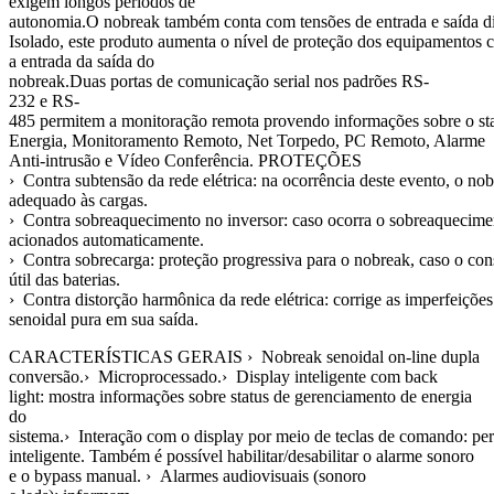
exigem longos períodos de
autonomia.O nobreak também conta com tensões de entrada e saída di
Isolado, este produto aumenta o nível de proteção dos equipamentos 
a entrada da saída do
nobreak.Duas portas de comunicação serial nos padrões RS-
232 e RS-
485 permitem a monitoração remota provendo informações sobre o statu
Energia, Monitoramento Remoto, Net Torpedo, PC Remoto, Alarme
Anti-intrusão e Vídeo Conferência. PROTEÇÕES
› Contra subtensão da rede elétrica: na ocorrência deste evento, o no
adequado às cargas.
› Contra sobreaquecimento no inversor: caso ocorra o sobreaquecimen
acionados automaticamente.
› Contra sobrecarga: proteção progressiva para o nobreak, caso o co
útil das baterias.
› Contra distorção harmônica da rede elétrica: corrige as imperfeiçõ
senoidal pura em sua saída.
CARACTERÍSTICAS GERAIS › Nobreak senoidal on-line dupla
conversão.› Microprocessado.› Display inteligente com back
light: mostra informações sobre status de gerenciamento de energia
do
sistema.› Interação com o display por meio de teclas de comando: per
inteligente. Também é possível habilitar/desabilitar o alarme sonoro
e o bypass manual. › Alarmes audiovisuais (sonoro