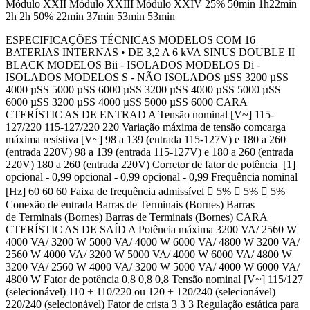
Módulo XXII Módulo XXIII Módulo XXIV 25% 50min 1h22min
2h 2h 50% 22min 37min 53min 53min
ESPECIFICAÇÕES TÉCNICAS MODELOS COM 16
BATERIAS INTERNAS • DE 3,2 A 6 kVA SINUS DOUBLE II
BLACK MODELOS Bii - ISOLADOS MODELOS Di -
ISOLADOS MODELOS S - NÃO ISOLADOS µSS 3200 µSS
4000 µSS 5000 µSS 6000 µSS 3200 µSS 4000 µSS 5000 µSS
6000 µSS 3200 µSS 4000 µSS 5000 µSS 6000 CARA
CTERÍSTIC AS DE ENTRAD A Tensão nominal [V~] 115-
127/220 115-127/220 220 Variação máxima de tensão comcarga
máxima resistiva [V~] 98 a 139 (entrada 115-127V) e 180 a 260
(entrada 220V) 98 a 139 (entrada 115-127V) e 180 a 260 (entrada
220V) 180 a 260 (entrada 220V) Corretor de fator de potência [1]
opcional - 0,99 opcional - 0,99 opcional - 0,99 Frequência nominal
[Hz] 60 60 60 Faixa de frequência admissível  5%  5%  5%
Conexão de entrada Barras de Terminais (Bornes) Barras
de Terminais (Bornes) Barras de Terminais (Bornes) CARA
CTERÍSTIC AS DE SAÍD A Potência máxima 3200 VA/ 2560 W
4000 VA/ 3200 W 5000 VA/ 4000 W 6000 VA/ 4800 W 3200 VA/
2560 W 4000 VA/ 3200 W 5000 VA/ 4000 W 6000 VA/ 4800 W
3200 VA/ 2560 W 4000 VA/ 3200 W 5000 VA/ 4000 W 6000 VA/
4800 W Fator de potência 0,8 0,8 0,8 Tensão nominal [V~] 115/127
(selecionável) 110 + 110/220 ou 120 + 120/240 (selecionável)
220/240 (selecionável) Fator de crista 3 3 3 Regulação estática para