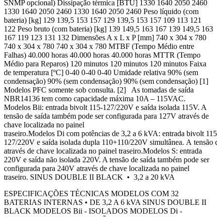
SNMP opcional) Dissipação térmica [BTU] 1330 1640 2050 2460
1330 1640 2050 2460 1330 1640 2050 2460 Peso líquido (com
bateria) [kg] 129 139,5 153 157 129 139,5 153 157 109 113 121
122 Peso bruto (com bateria) [kg] 139 149,5 163 167 139 149,5 163
167 119 123 131 132 Dimensões A x L x P [mm] 740 x 304 x 780
740 x 304 x 780 740 x 304 x 780 MTBF (Tempo Médio entre
Falhas) 40.000 horas 40.000 horas 40.000 horas MTTR (Tempo
Médio para Reparos) 120 minutos 120 minutos 120 minutos Faixa
de temperatura [ºC] 0-40 0-40 0-40 Umidade relativa 90% (sem
condensação) 90% (sem condensação) 90% (sem condensação) [1]
Modelos PFC somente sob consulta. [2] As tomadas de saída
NBR14136 tem como capacidade máxima 10A – 115VAC.
Modelos Bii: entrada bivolt 115-127/220V e saída isolada 115V. A
tensão de saída também pode ser configurada para 127V através de
chave localizada no painel
traseiro.Modelos Di com potências de 3,2 a 6 kVA: entrada bivolt 115
127/220V e saída isolada dupla 110+110/220V simultânea. A tensão
através de chave localizada no painel traseiro.Modelos S: entrada
220V e saída não isolada 220V. A tensão de saída também pode ser
configurada para 240V através de chave localizada no painel
traseiro. SINUS DOUBLE II BLACK • 3,2 a 20 kVA
ESPECIFICAÇÕES TÉCNICAS MODELOS COM 32
BATERIAS INTERNAS • DE 3,2 A 6 kVA SINUS DOUBLE II
BLACK MODELOS Bii - ISOLADOS MODELOS Di -