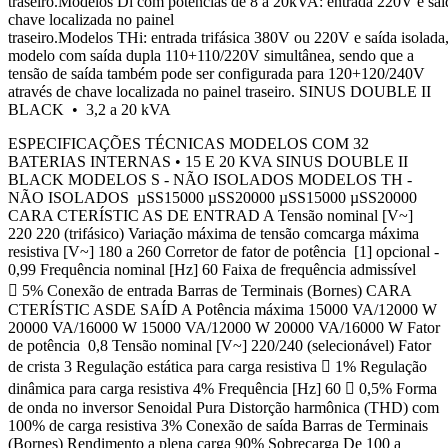
traseiro.Modelos Di com potências de 8 a 20kVA: entrada 220V e sa
chave localizada no painel
traseiro.Modelos THi: entrada trifásica 380V ou 220V e saída isolada
modelo com saída dupla 110+110/220V simultânea, sendo que a
tensão de saída também pode ser configurada para 120+120/240V
através de chave localizada no painel traseiro. SINUS DOUBLE II
BLACK • 3,2 a 20 kVA
ESPECIFICAÇÕES TÉCNICAS MODELOS COM 32
BATERIAS INTERNAS • 15 E 20 KVA SINUS DOUBLE II
BLACK MODELOS S - NÃO ISOLADOS MODELOS TH -
NÃO ISOLADOS µSS15000 µSS20000 µSS15000 µSS20000
CARA CTERÍSTIC AS DE ENTRAD A Tensão nominal [V~]
220 220 (trifásico) Variação máxima de tensão comcarga máxima
resistiva [V~] 180 a 260 Corretor de fator de potência [1] opcional -
0,99 Frequência nominal [Hz] 60 Faixa de frequência admissível
 5% Conexão de entrada Barras de Terminais (Bornes) CARA
CTERÍSTIC ASDE SAÍD A Potência máxima 15000 VA/12000 W
20000 VA/16000 W 15000 VA/12000 W 20000 VA/16000 W Fator
de potência 0,8 Tensão nominal [V~] 220/240 (selecionável) Fator
de crista 3 Regulação estática para carga resistiva  1% Regulação
dinâmica para carga resistiva 4% Frequência [Hz] 60  0,5% Forma
de onda no inversor Senoidal Pura Distorção harmônica (THD) com
100% de carga resistiva 3% Conexão de saída Barras de Terminais
(Bornes) Rendimento a plena carga 90% Sobrecarga De 100 a