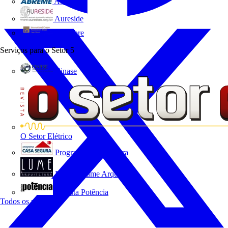
Abreme
Aureside
Procobre
Serviços para o Setor
5
Cinase
O Setor Elétrico
Programa Casa Segura
Revista Lume Arquitetura
Revista Potência
Todos os parceiros