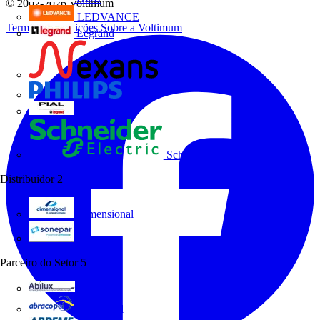
© 2002-
2026
Voltimum
LEDVANCE
Termos e Condições
Sobre a Voltimum
Legrand
Nexans
Philips
Pial Legrand
Schneider Electric
Distribuidor
2
Dimensional
Sonepar
Parceiro do Setor
5
Abilux
Abracopel