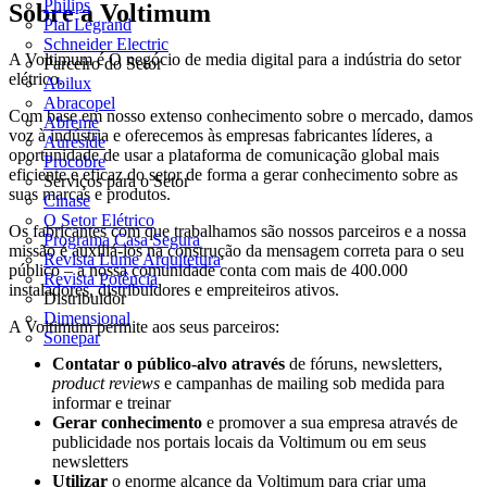
Philips
Sobre a Voltimum
Pial Legrand
Schneider Electric
A Voltimum é O negócio de media digital para a indústria do setor
Parceiro do Setor
elétrico.
Abilux
Abracopel
Com base em nosso extenso conhecimento sobre o mercado, damos
Abreme
voz à indústria e oferecemos às empresas fabricantes líderes, a
Aureside
oportunidade de usar a plataforma de comunicação global mais
Procobre
eficiente e eficaz do setor de forma a gerar conhecimento sobre as
Serviços para o Setor
suas marcas e produtos.
Cinase
O Setor Elétrico
Os fabricantes com que trabalhamos são nossos parceiros e a nossa
Programa Casa Segura
missão é auxiliá-los na construção da mensagem correta para o seu
Revista Lume Arquitetura
público – a nossa comunidade conta com mais de 400.000
Revista Potência
instaladores, distribuidores e empreiteiros ativos.
Distribuidor
Dimensional
A Voltimum permite aos seus parceiros:
Sonepar
Contatar o público-alvo através
de fóruns, newsletters,
product reviews
e campanhas de mailing sob medida para
informar e treinar
Gerar conhecimento
e promover a sua empresa através de
publicidade nos portais locais da Voltimum ou em seus
newsletters
Utilizar
o enorme alcance da Voltimum para criar uma