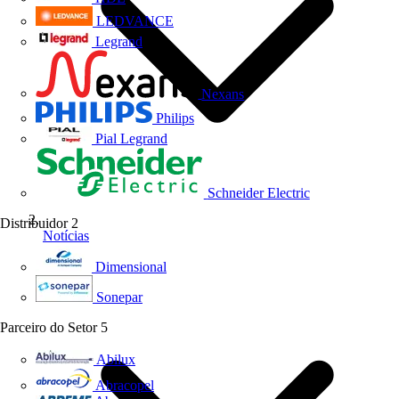
LEDVANCE
Legrand
Nexans
Philips
Pial Legrand
Schneider Electric
Distribuidor
2
Notícias
Dimensional
Sonepar
Parceiro do Setor
5
Abilux
Abracopel