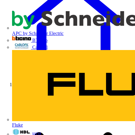
APC by Schneider Electric
BTicino
Cablofil
Início
Fluke
HDL