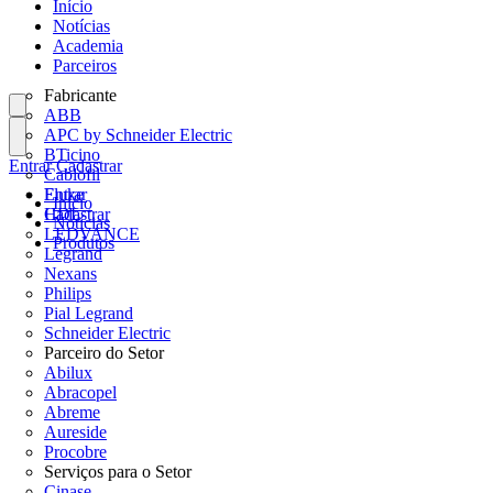
Início
Notícias
Academia
Parceiros
Fabricante
ABB
APC by Schneider Electric
BTicino
Entrar
Cadastrar
Cablofil
Fluke
Entrar
Início
HDL
Cadastrar
Notícias
LEDVANCE
Produtos
Legrand
Nexans
Philips
Pial Legrand
Schneider Electric
Parceiro do Setor
Abilux
Abracopel
Abreme
Aureside
Procobre
Serviços para o Setor
Cinase