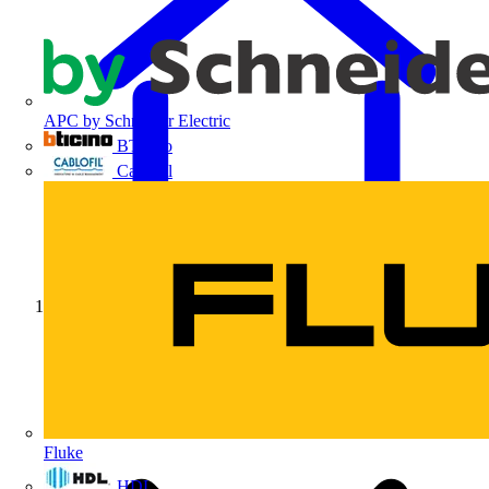
APC by Schneider Electric
BTicino
Cablofil
Início
Fluke
HDL