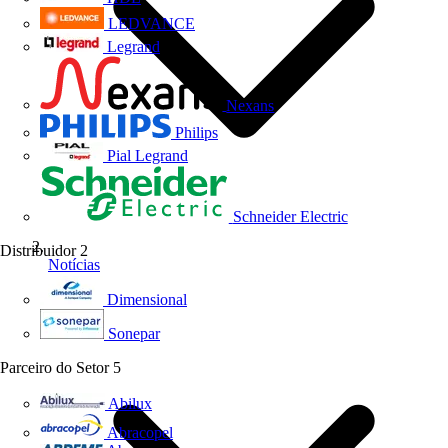
LEDVANCE
Legrand
Nexans
Philips
Pial Legrand
Schneider Electric
Distribuidor
2
Notícias
Dimensional
Sonepar
Parceiro do Setor
5
Abilux
Abracopel