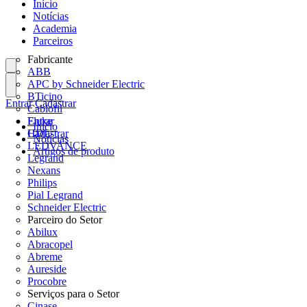
Início
Notícias
Academia
Parceiros
Fabricante
ABB
APC by Schneider Electric
BTicino
Entrar
Cadastrar
Cablofil
Fluke
Entrar
Início
HDL
Cadastrar
Notícias
LEDVANCE
Artigos de produto
Legrand
Nexans
Philips
Pial Legrand
Schneider Electric
Parceiro do Setor
Abilux
Abracopel
Abreme
Aureside
Procobre
Serviços para o Setor
Cinase