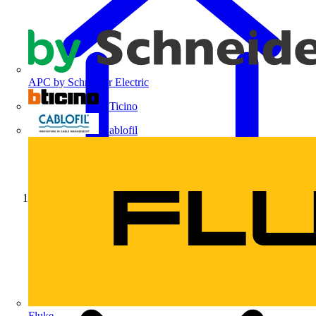
APC by Schneider Electric
BTicino
Cablofil
Início
Fluke