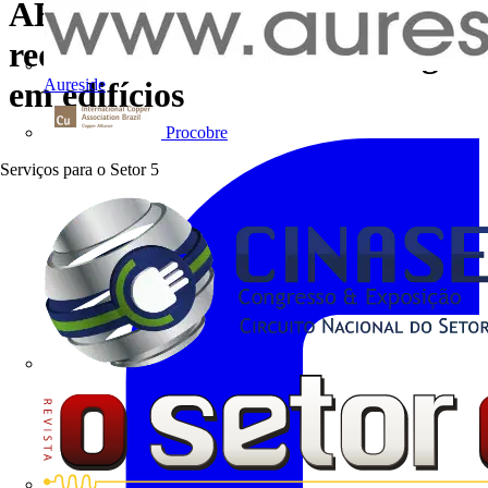
ABB - Tecnologias que
reduzem o consumo de energia
Aureside
em edifícios
Procobre
Serviços para o Setor
5