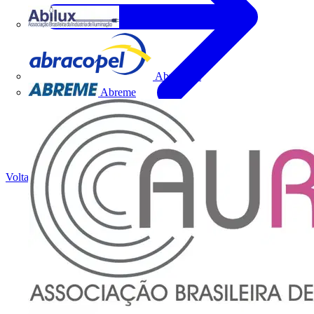
Abilux
Abracopel
Abreme
Voltar para Notícias