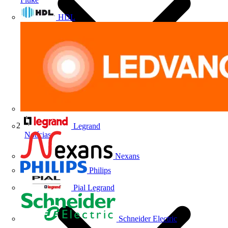
HDL
Legrand
Notícias
Nexans
Philips
Pial Legrand
Schneider Electric