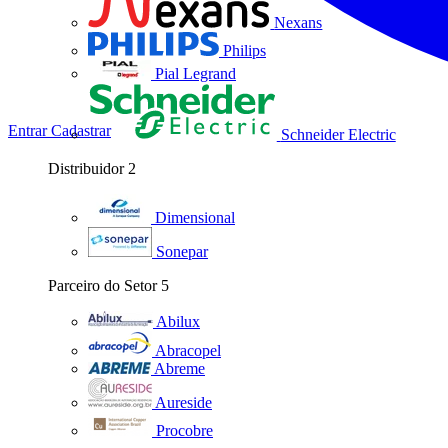
Nexans
Philips
Pial Legrand
Entrar
Cadastrar
Schneider Electric
Distribuidor
2
Dimensional
Sonepar
Parceiro do Setor
5
Abilux
Abracopel
Abreme
Aureside
Procobre