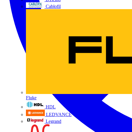
Cablofil
Fluke
HDL
LEDVANCE
Legrand