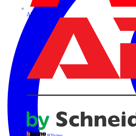
ABB
BTicino