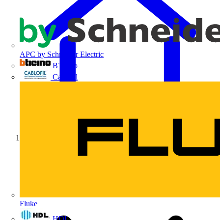
APC by Schneider Electric
BTicino
Cablofil
Início
Fluke
HDL