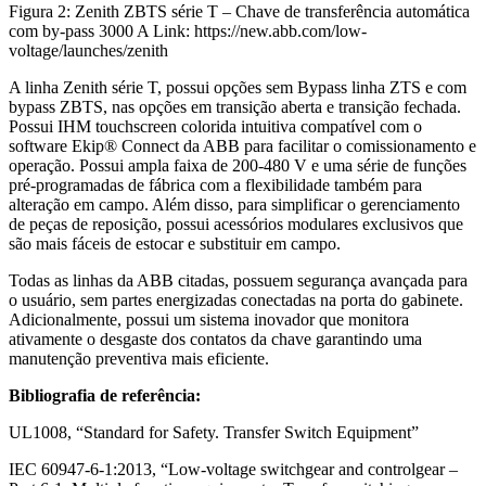
Figura 2: Zenith ZBTS série T – Chave de transferência automática
com by-pass 3000 A Link: https://new.abb.com/low-
voltage/launches/zenith
A linha Zenith série T, possui opções sem Bypass linha ZTS e com
bypass ZBTS, nas opções em transição aberta e transição fechada.
Possui IHM touchscreen colorida intuitiva compatível com o
software Ekip® Connect da ABB para facilitar o comissionamento e
operação. Possui ampla faixa de 200-480 V e uma série de funções
pré-programadas de fábrica com a flexibilidade também para
alteração em campo. Além disso, para simplificar o gerenciamento
de peças de reposição, possui acessórios modulares exclusivos que
são mais fáceis de estocar e substituir em campo.
Todas as linhas da ABB citadas, possuem segurança avançada para
o usuário, sem partes energizadas conectadas na porta do gabinete.
Adicionalmente, possui um sistema inovador que monitora
ativamente o desgaste dos contatos da chave garantindo uma
manutenção preventiva mais eficiente.
Bibliografia de referência:
UL1008, “Standard for Safety. Transfer Switch Equipment”
IEC 60947-6-1:2013, “Low-voltage switchgear and controlgear –