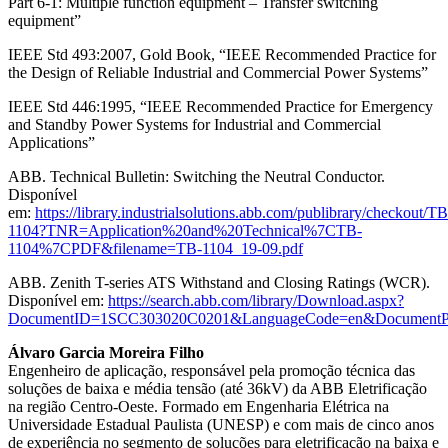
Part 6-1: Multiple function equipment – Transfer switching
equipment”
IEEE Std 493:2007, Gold Book, “IEEE Recommended Practice for
the Design of Reliable Industrial and Commercial Power Systems”
IEEE Std 446:1995, “IEEE Recommended Practice for Emergency
and Standby Power Systems for Industrial and Commercial
Applications”
ABB. Technical Bulletin: Switching the Neutral Conductor.
Disponível
em:
https://library.industrialsolutions.abb.com/publibrary/checkout/TB
1104?TNR=Application%20and%20Technical%7CTB-
1104%7CPDF&filename=TB-1104_19-09.pdf
ABB. Zenith T-series ATS Withstand and Closing Ratings (WCR).
Disponível em:
https://search.abb.com/library/Download.aspx?
DocumentID=1SCC303020C0201&LanguageCode=en&DocumentPa
Álvaro Garcia Moreira Filho
Engenheiro de aplicação, responsável pela promoção técnica das
soluções de baixa e média tensão (até 36kV) da ABB Eletrificação
na região Centro-Oeste. Formado em Engenharia Elétrica na
Universidade Estadual Paulista (UNESP) e com mais de cinco anos
de experiência no segmento de soluções para eletrificação na baixa e