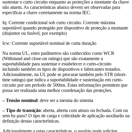
sustentar o curto circuito enquanto as proteções a montante da chave
não atuem. As características abaixo devem ser observadas para
especificar a chave corretamente na norma IEC.
Iq: Corrente condicional sob curto circuito. Corrente máxima
suportável quando protegido por dispositivo de proteção a montante
(disjuntor ou fusível, por exemplo)
Icw: Corrente suportável nominal de curta duração
Na norma UL, estes parâmetros são conhecidos como WCR
(Withstand and close-on ratings) que são exatamente a
suportabilidade para sustentar e estabelecer o curto-circuito
incluindo também os tipos de dispositivos e fabricantes testados.
Adicionalmente, na UL pode se procurar também pelo STR (short-
time ratings) que indica a suportabilidade e sustentação em curto-
circuito por um período de 500ms. Estas informações permitem que
possa ser realizada uma melhor coordenação das proteções.
– Tensão nominal
: deve ser a mesma do sistema
– Tipo de transição
: aberta, aberta com atraso ou fechada. Com ou
sem by-pass? O tipo de carga e criticidade de aplicação auxiliarão na
definição destas características.
Adicionalmente a estas características, o usuário pode solicitar