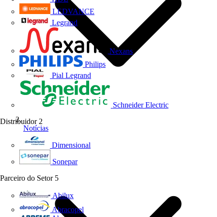
LEDVANCE
Legrand
Nexans
Philips
Pial Legrand
Schneider Electric
Distribuidor
2
Notícias
Dimensional
Sonepar
Parceiro do Setor
5
Abilux
Abracopel