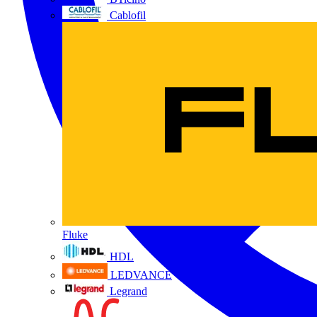
Cablofil
Fluke
HDL
LEDVANCE
Legrand