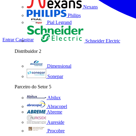
Nexans
Philips
Pial Legrand
Entrar
Cadastrar
Schneider Electric
Distribuidor
2
Dimensional
Sonepar
Parceiro do Setor
5
Abilux
Abracopel
Abreme
Aureside
Procobre