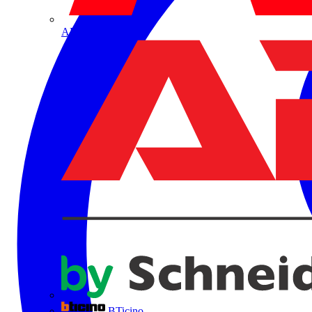
ABB
BTicino