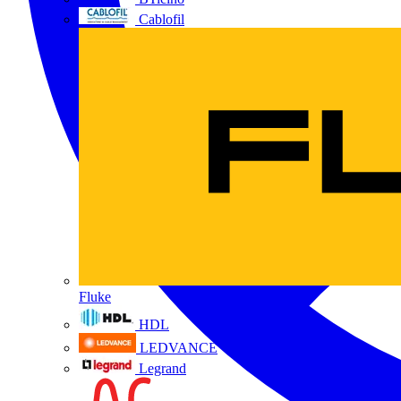
Cablofil
Fluke
HDL
LEDVANCE
Legrand