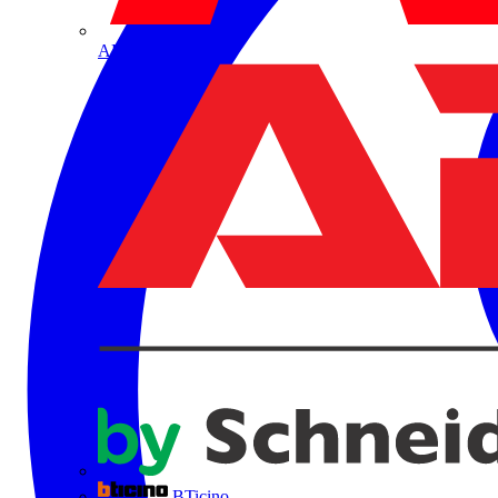
ABB
BTicino