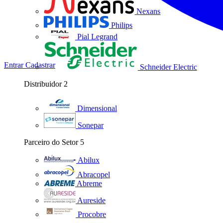
Nexans
Philips
Pial Legrand
Entrar
Cadastrar
Schneider Electric
Distribuidor
2
Dimensional
Sonepar
Parceiro do Setor
5
Abilux
Abracopel
Abreme
Aureside
Procobre