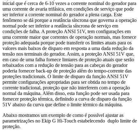
inicial que é cerca de 6-10 vezes a corrente nominal do gerador para
uma corrente de avaria trifásica, em condições de serviço que pode
ser inferior a corrente nominal do gerador a plena carga. Este
fenômeno se dá porque a reatância síncrona que governa a operação
normal pode ser inferior a reatância síncrona de serviço em
condições de falha. A proteção ANSI 51V, tem configurações em
uma corrente maior que correntes de operação normais, mas fornece
proteção adequada porque pode transferir os limites atuais para os
valores mais baixos de disparo em resposta a uma dada redução da
tensão nos terminais do gerador. Assim, a proteção ANSI 51V que,
em caso de uma falha fornece limiares de proteção atuais que serão
rebaixados com a redução de tensão para as cabeças do gerador
poderia fornecer back-up de proteção além do tempo-corrente das
proteções tradicionais. O limite de disparo da função ANSI 51V
permite configurações apropriadas para ser obtida no tempo de
corrente tradicional, proteção que não interferem com a operação
normal da máquina. Além disso, esta função pode ser usada para
fornecer proteção térmica, definindo a curva de disparo da função
51V abaixo da curva que define o limite térmico da máquina.
Abaixo mostramos um exemplo de como é possível ajustar as
parametrizações no Ekip G Hi-Touch estabelecendo duplo limite de
proteção.