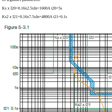
Ks x I20=0.16x2.5xIn=1600A t20=5s
Ks2 x I21=0.16x7.5xIn=4800A t21=0.1s