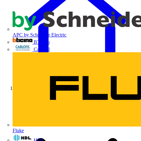
APC by Schneider Electric
BTicino
Cablofil
Início
Fluke
HDL