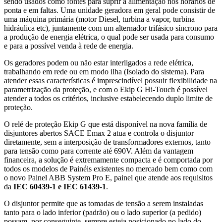
sendo usados como fontes para suprir a alimentação nos horários de
ponta e em faltas. Uma unidade geradora em geral pode consistir de
uma máquina primária (motor Diesel, turbina a vapor, turbina
hidráulica etc), juntamente com um alternador trifásico síncrono para
a produção de energia elétrica, o qual pode ser usada para consumo
e para a possível venda à rede de energia.
Os geradores podem ou não estar interligados a rede elétrica,
trabalhando em rede ou em modo ilha (Isolado do sistema). Para
atender essas características é imprescindível possuir flexibilidade na
parametrização da proteção, e com o Ekip G Hi-Touch é possível
atender a todos os critérios, inclusive estabelecendo duplo limite de
proteção.
O relé de proteção Ekip G que está disponível na nova família de
disjuntores abertos SACE Emax 2 atua e controla o disjuntor
diretamente, sem a interposição de transformadores externos, tanto
para tensão como para corrente até 690V. Além da vantagem
financeira, a solução é extremamente compacta e é comportada por
todos os modelos de Painéis existentes no mercado bem como com
o novo Painel ABB System Pro E, painel que atende aos requisitos
da
IEC 60439-1 e IEC 61439-1
.
O disjuntor permite que as tomadas de tensão a serem instaladas
tanto para o lado inferior (padrão) ou o lado superior (a pedido)
possam, por conseguinte, sempre esteja posicionado no lado do