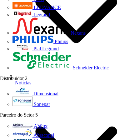
LEDVANCE
Legrand
Nexans
Philips
Pial Legrand
Schneider Electric
Distribuidor
2
Notícias
Dimensional
Sonepar
Parceiro do Setor
5
Abilux
Abracopel