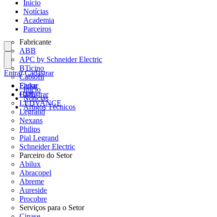
Início
Notícias
Academia
Parceiros
Fabricante
ABB
APC by Schneider Electric
BTicino
Entrar
Cadastrar
Cablofil
Fluke
Entrar
Início
HDL
Cadastrar
Notícias
LEDVANCE
Artigos Técnicos
Legrand
Nexans
Philips
Pial Legrand
Schneider Electric
Parceiro do Setor
Abilux
Abracopel
Abreme
Aureside
Procobre
Serviços para o Setor
Cinase