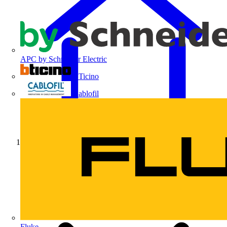
APC by Schneider Electric
BTicino
Cablofil
Início
Fluke