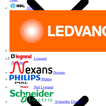
HDL
Legrand
Notícias
Nexans
Philips
Pial Legrand
Schneider Electric