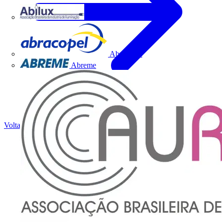
Abilux
Abracopel
Abreme
Voltar para Notícias