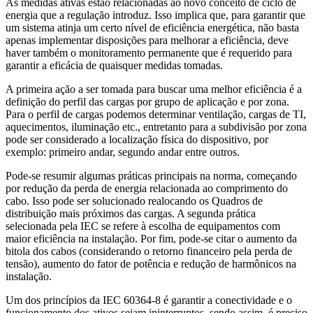
As medidas ativas estão relacionadas ao novo conceito de ciclo de
energia que a regulação introduz. Isso implica que, para garantir que
um sistema atinja um certo nível de eficiência energética, não basta
apenas implementar disposições para melhorar a eficiência, deve
haver também o monitoramento permanente que é requerido para
garantir a eficácia de quaisquer medidas tomadas.
A primeira ação a ser tomada para buscar uma melhor eficiência é a
definição do perfil das cargas por grupo de aplicação e por zona.
Para o perfil de cargas podemos determinar ventilação, cargas de TI,
aquecimentos, iluminação etc., entretanto para a subdivisão por zona
pode ser considerado a localização física do dispositivo, por
exemplo: primeiro andar, segundo andar entre outros.
Pode-se resumir algumas práticas principais na norma, começando
por redução da perda de energia relacionada ao comprimento do
cabo. Isso pode ser solucionado realocando os Quadros de
distribuição mais próximos das cargas. A segunda prática
selecionada pela IEC se refere à escolha de equipamentos com
maior eficiência na instalação. Por fim, pode-se citar o aumento da
bitola dos cabos (considerando o retorno financeiro pela perda de
tensão), aumento do fator de potência e redução de harmônicos na
instalação.
Um dos princípios da IEC 60364-8 é garantir a conectividade e o
funcionamento dos ativos sejam ininterruptos, sendo assim, é preciso