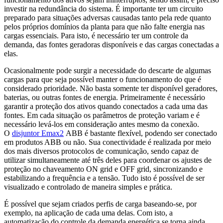
investir na redundância do sistema. É importante ter um circuito
preparado para situações adversas causadas tanto pela rede quanto
pelos próprios domínios da planta para que não falte energia nas
cargas essenciais. Para isto, é necessário ter um controle da
demanda, das fontes geradoras disponíveis e das cargas conectadas a
elas.
Ocasionalmente pode surgir a necessidade do descarte de algumas
cargas para que seja possível manter o funcionamento do que é
considerado prioridade. Não basta somente ter disponível geradores,
baterias, ou outras fontes de energia. Primeiramente é necessário
garantir a proteção dos ativos quando conectados a cada uma das
fontes. Em cada situação os parâmetros de proteção variam e é
necessário levá-los em consideração antes mesmo da conexão.
O
disjuntor Emax2
ABB é bastante flexível, podendo ser conectado
em produtos ABB ou não. Sua conectividade é realizada por meio
dos mais diversos protocolos de comunicação, sendo capaz de
utilizar simultaneamente até três deles para coordenar os ajustes de
proteção no chaveamento ON grid e OFF grid, sincronizando e
estabilizando a frequência e a tensão. Tudo isto é possível de ser
visualizado e controlado de maneira simples e prática.
É possível que sejam criados perfis de carga baseando-se, por
exemplo, na aplicação de cada uma delas. Com isto, a
automatização do controle da demanda energética se torna ainda