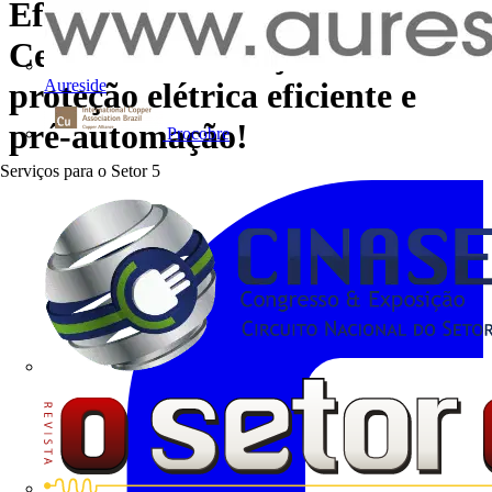
Eficiência energética acessível?
Certamente. Soluções ABB:
Aureside
proteção elétrica eficiente e
pré-automação!
Procobre
Serviços para o Setor
5