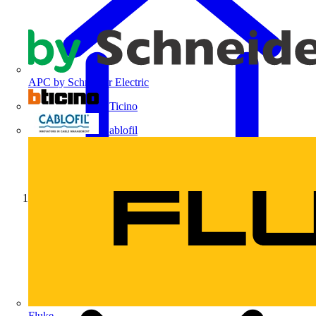
APC by Schneider Electric
BTicino
Cablofil
Início
Fluke