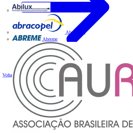
Abilux
Abracopel
Abreme
Voltar para Academia