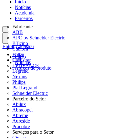
Início
Notícias
Academia
Parceiros
Fabricante
ABB
APC by Schneider Electric
BTicino
Entrar
Cadastrar
Cablofil
Fluke
Entrar
Início
HDL
Cadastrar
Notícias
LEDVANCE
Artigos de produto
Legrand
Nexans
Philips
Pial Legrand
Schneider Electric
Parceiro do Setor
Abilux
Abracopel
Abreme
Aureside
Procobre
Serviços para o Setor
Cinase