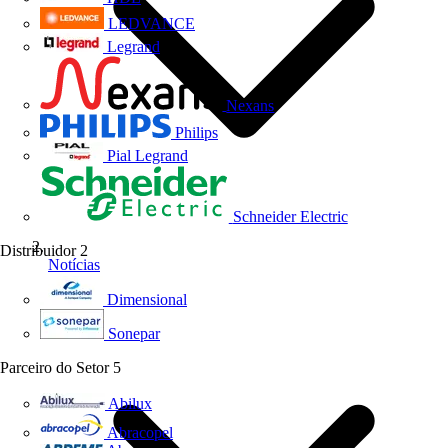
LEDVANCE
Legrand
Nexans
Philips
Pial Legrand
Schneider Electric
Distribuidor
2
Notícias
Dimensional
Sonepar
Parceiro do Setor
5
Abilux
Abracopel