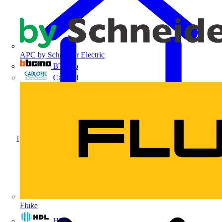
APC by Schneider Electric
BTicino
Cablofil
Início
Fluke
HDL