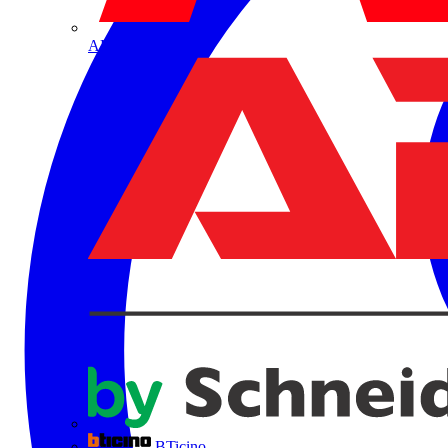
ABB
BTicino