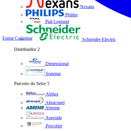
Nexans
Philips
Pial Legrand
Entrar
Cadastrar
Schneider Electric
Distribuidor
2
Dimensional
Sonepar
Parceiro do Setor
5
Abilux
Abracopel
Abreme
Aureside
Procobre