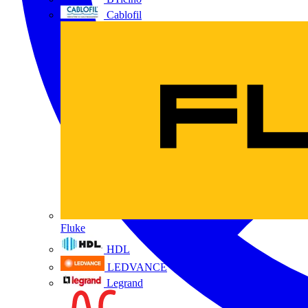
Cablofil
Fluke
HDL
LEDVANCE
Legrand