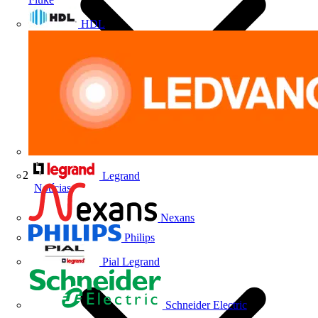
HDL
Legrand
Notícias
Nexans
Philips
Pial Legrand
Schneider Electric