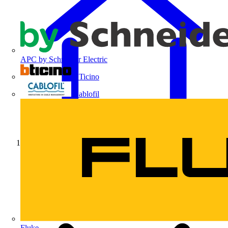
APC by Schneider Electric
BTicino
Cablofil
Início
Fluke