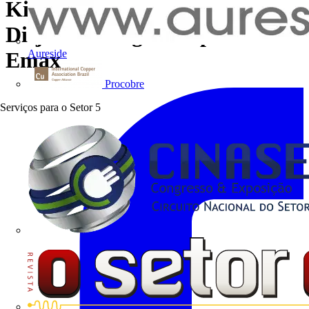
Kit de retrofit de troca rápida –
Disjuntor Megamax para
Aureside
Emax
Procobre
Serviços para o Setor
5