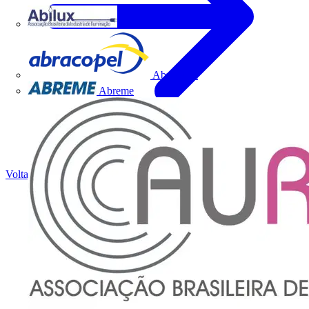
Abilux
Abracopel
Abreme
Voltar para Notícias